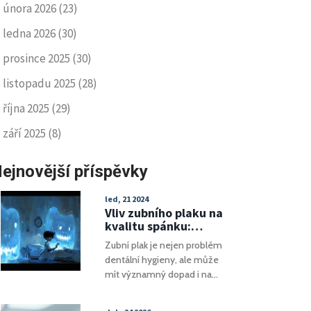
února 2026
(23)
ledna 2026
(30)
prosince 2025
(30)
listopadu 2025
(28)
října 2025
(29)
září 2025
(8)
ejnovější příspěvky
led, 21 2024
Vliv zubního plaku na
kvalitu spánku:
Prevence a řešení
Zubní plak je nejen problém
dentální hygieny, ale může
mít významný dopad i na
kvalitu našeho spánku. Tento
článek poskytuje podrobný