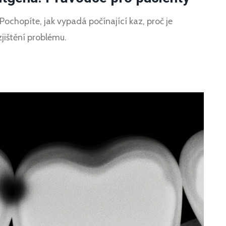
ochopíte, jak vypadá počínající kaz, proč je
zjištění problému.