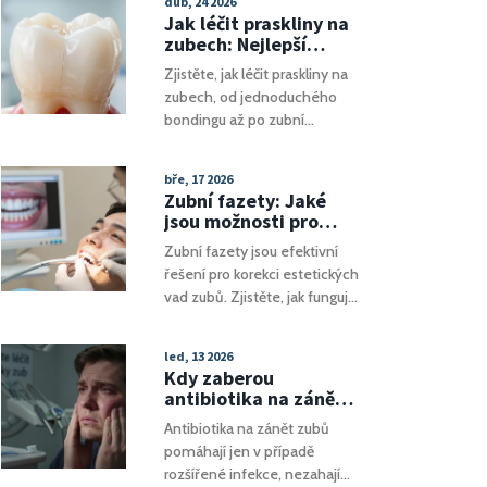
dub, 24 2026
pohled na to, jak zubní plak
Jak léčit praskliny na
ovlivňuje náš spánek, proč se
zubech: Nejlepší
tomuto problému věnovat a
metody a prevence
Zjistěte, jak léčit praskliny na
jaké kroky podniknout k jeho
zubech, od jednoduchého
prevenci a řešení. Zabýváme
bondingu až po zubní
se také souvislostí mezi
korunky. a jak poznat rozdíl
zubním plakem a dalšími
mezi povrchovými čárkami a
zdravotními problémy, které
bře, 17 2026
nebezpečnými zlomy.
mohou ovlivnit spánkové
Zubní fazety: Jaké
vzorce.
jsou možnosti pro
zubní vady
Zubní fazety jsou efektivní
řešení pro korekci estetických
vad zubů. Zjistěte, jak fungují
keramické a kompozitní
fazety, kdo je vhodný
led, 13 2026
kandidát a jak se o ně správně
Kdy zaberou
starat.
antibiotika na zánět
zubů? Všechno, co
Antibiotika na zánět zubů
potřebujete vědět
pomáhají jen v případě
rozšířené infekce, nezahají