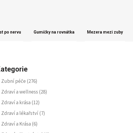
st po nervu
Gumičky na rovnátka
Mezera mezi zuby
ategorie
Zubní péče
(276)
Zdraví a wellness
(28)
Zdraví a krása
(12)
Zdraví a lékařství
(7)
Zdraví a Krása
(6)