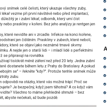
ový snímek celé čelisti, který ukazuje všechny zuby,
 lékař vezme při první návštěvě nebo před implantací,
důležitý je i
zubní lékař
,
odborník, který umí číst
y nebo praskliny v kořeni
.
Bez jeho analýzy je rentgen jen
 které nevidíte ani v zrcadle. Infekce na konci kořene,
eodstraní jen čištěním. Praskliny v zubech, které nebolí,
dory, které se objeví jako neznámé tmavé skvrny.
A
ku. A nejde jen o starší lidi – i mladí lidé s perfektními
ž se připravují na rovnátka.
žívají tisíckrát méně záření než před 20 lety. Jedna zubní
teré dostanete během letu z Prahy do Bratislavy. A pokud
e nebojím se" – řekněte "kdy?". Protože tenhle snímek může
ztráty zubu.
m odpovědi na otázky, které vás možná trápí: Proč se
řebujete? Je bezpečný, když jsem těhotná? A co když vám
 nevidíte? Všechno to máme přehledně shrnuté – bez
dět, abyste nečekali, až bude pozdě.