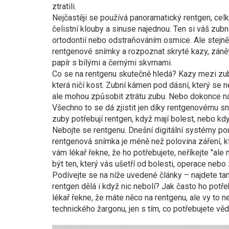
ztratili.
Nejčastěji se používá
panoramatický rentgen
,
celk
čelistní klouby a sinuse najednou
.
Ten si váš zubní
ortodontií nebo odstraňováním osmice. Ale stejně 
rentgenové snímky a rozpoznat skryté kazy, zánět
papír s bílými a černými skvrnami.
Co se na rentgenu skutečně hledá? Kazy mezi zuby,
která ničí kost. Zubní kámen pod dásní, který se n
ale mohou způsobit ztrátu zubu. Nebo dokonce ná
Všechno to se dá zjistit jen díky rentgenovému sním
zuby potřebují rentgen, když mají bolest, nebo kdy
Nebojte se rentgenu. Dnešní digitální systémy pou
rentgenová snímka je méně než polovina záření, k
vám lékař řekne, že ho potřebujete, neříkejte "al
být ten, který vás ušetří od bolesti, operace nebo 
Podívejte se na níže uvedené články – najdete ta
rentgen dělá i když nic nebolí? Jak často ho pot
lékař řekne, že máte něco na rentgenu, ale vy to
technického žargonu, jen s tím, co potřebujete vě