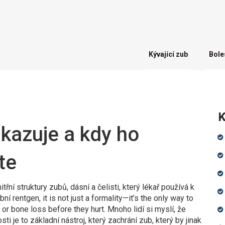
Kývající zub
Bole
K
kazuje a kdy ho
te
itřní struktury zubů, dásní a čelisti, který lékař používá k
bní rentgen
, it is not just a formality—it’s the only way to
 or bone loss before they hurt.
Mnoho lidí si myslí, že
ti je to základní nástroj, který zachrání zub, který by jinak