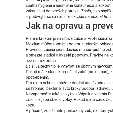
špatná hygiena a nadměrná konzumace sladkostí.
zakousnutí do tvrdých potravin. Zánět, jako napří
– podívejte se na náš článek
„Jak rozpoznat hnis 
Jak na opravu a prev
Prvním krokem je návštěva zubaře. Profesionál určí
Mezitím můžete zmírnit bolest studeným obklad
Prevence začíná jednoduchou rutinou: čistěte zuby
a omezte sladké a kyselé potraviny. Pravidelné k
než se rozrostou.
Další užitečný tip je vyhýbat se špatným návykům,
Pokud máte sklon k broušení zubů (bruxismus), z
opotřebením.
Pro extra ochranu můžete doplnit ústní vodu s ant
se hromadí bakterie. Tyto kroky podpoří zdravou úst
Nezapomeňte také na výživu. Vápník a vitamín D js
zelenina jsou skvělé volby. Pokud máte cukrovku, s
kazu.
V případě, že už máte poškozený zub, existují ry