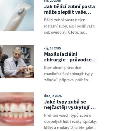
říj, 20 2025
Praktické tipy, tabulka rizik a
Jak bělící zubní pasta
odpovědi na časté otázky.
může zlepšit vaše
sebevědomí
Bělící zubní pasta nejen
rozjasní zuby, ale i posílí vaše
sebevědomí. Čtěte, jak
funguje, co vybrat a jak
bezpečně dosáhnout bílého
říj, 15 2025
úsměvu.
Maxilofaciální
chirurgie - průvodce
postupy, přípravou i
Komplexní průvodce
zotavením
maxilofaciální chirurgií: typy
zákroků, příprava, průběh
operace, rizika i rehabilitace
pro rychlý návrat k běžnému
úno, 2 2026
životu.
Jaké typy zubů se
nejčastěji vyskytují u
lidí? Přehled všech
Přehled všech typů zubů u
druhů a jejich funkce
dospělých lidí: řezáky, špičáky,
kličky a moláry. Zjistěte, jaké