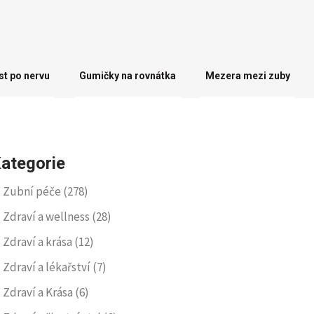
st po nervu
Gumičky na rovnátka
Mezera mezi zuby
ategorie
Zubní péče
(278)
Zdraví a wellness
(28)
Zdraví a krása
(12)
Zdraví a lékařství
(7)
Zdraví a Krása
(6)