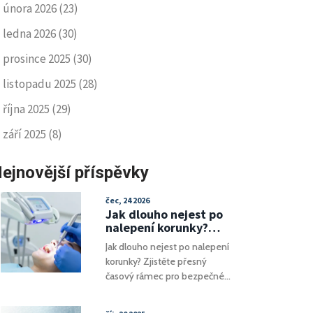
února 2026
(23)
ledna 2026
(30)
prosince 2025
(30)
listopadu 2025
(28)
října 2025
(29)
září 2025
(8)
ejnovější příspěvky
čec, 24 2026
Jak dlouho nejest po
nalepení korunky?
Komplexní průvodce
Jak dlouho nejest po nalepení
péčí o novou
korunky? Zjistěte přesný
celokeramickou
časový rámec pro bezpečné
korunku
stravování po cementaci
celokeramické korunky.