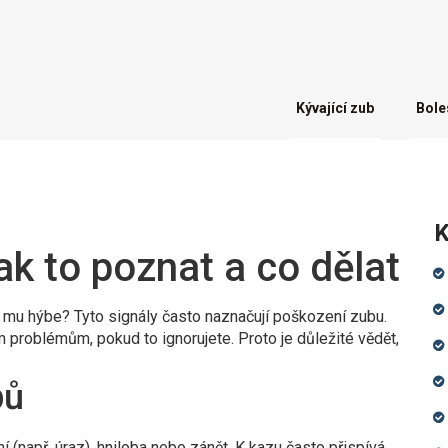
Kývající zub
Bole
K
k to poznat a co dělat
se mu hýbe? Tyto signály často naznačují poškození zubu.
m problémům, pokud to ignorujete. Proto je důležité vědět,
bů
 (např. úraz), hniloba nebo zánět. K kazu často přispívá