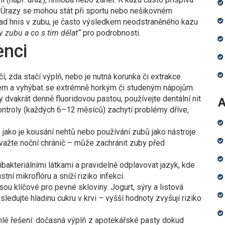
 Úrazy se mohou stát při sportu nebo nešikovném
klad hnis v zubu, je často výsledkem neodstraněného kazu
v zubu a co s tím dělat“
pro podrobnosti.
enci
, zda stačí výplň, nebo je nutná korunka či extrakce.
em a vyhýbat se extrémně horkým či studeným nápojům.
 dvakrát denně fluoridovou pastou, používejte dentální nit
A
ontroly (každých 6–12 měsíců) zachytí problémy dříve,
 jako je kousání nehtů nebo používání zubů jako nástroje.
važte noční chránič – může zachránit zuby před
ibakteriálními látkami a pravidelně odplavovat jazyk, kde
ní mikroflóru a sníží riziko infekcí.
ou klíčové pro pevné skloviny. Jogurt, sýry a listová
ledujte hladinu cukru v krvi – vyšší hodnoty zvyšují riziko
chlé řešení: dočasná výplň z apotekářské pasty dokud