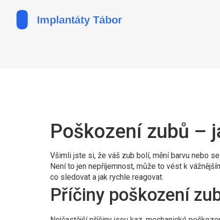
Poškození zubů – ja
Všimli jste si, že váš zub bolí, mění barvu nebo 
Není to jen nepříjemnost, může to vést k vážnější
co sledovat a jak rychle reagovat.
Příčiny poškození zu
Nejčastější příčiny jsou kaz, mechanické poškození