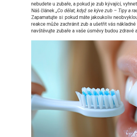
nebudete u zubaře, a pokud je zub kývající, vyhne
Náš článek
„Co dělat, když se kýve zub – Tipy a r
Zapamatujte si: pokud máte jakoukoliv neobvyklou
reakce může zachránit zub a ušetřit vás nákladné 
navštěvujte zubaře a vaše úsměvy budou zdravé a 