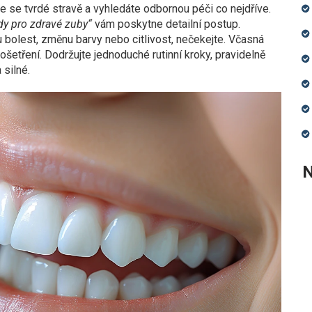
te se tvrdé stravě a vyhledáte odbornou péči co nejdříve.
ady pro zdravé zuby“
vám poskytne detailní postup.
 bolest, změnu barvy nebo citlivost, nečekejte. Včasná
ošetření. Dodržujte jednoduché rutinní kroky, pravidelně
silné.
N