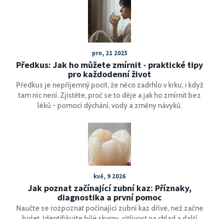
osvědčené metody, jak péče o ústní dutinu po zákroku
může podpořit hojení a co dělat pro zajištění optimální
ústní hygieny v tomto kritickém období.
pro, 21 2025
Předkus: Jak ho můžete zmírnit - praktické tipy
pro každodenní život
Předkus je nepříjemný pocit, že něco zadrhlo v krku, i když
tam nic není. Zjistěte, proč se to děje a jak ho zmírnit bez
léků - pomocí dýchání, vody a změny návyků.
kvě, 9 2026
Jak poznat začínající zubní kaz: Příznaky,
diagnostika a první pomoc
Naučte se rozpoznat počínající zubní kaz dříve, než začne
bolet. Identifikujte bílé skvrny, citlivost na chlad a další