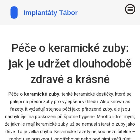
Péče o keramické zuby:
jak je udržet dlouhodobě
zdravé a krásné
Péče o
keramické zuby
,
tenké keramické destičky, které se
přilepí na přední zuby pro vylepšení vzhledu
. Also known as
fazety
, it
vyžadují stejnou péči jako přirozené zuby, ale jsou
náchylnější na poškození při špatné hygieně
.
Mnoho lidí si myslí,
že jakmile mají keramické zuby, už se nemusí starat o zuby jako
dříve. To je velká chyba. Keramické fazety nejsou nezničitelné –
mohou se prasknout, opotřebovat nebo pod nimi začít růst