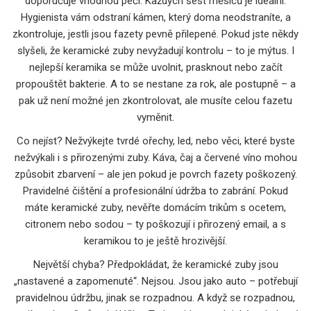
doporučuje vhodnou péči
. Každých šest měsíců je ideální.
Hygienista vám odstraní kámen, který doma neodstraníte, a
zkontroluje, jestli jsou fazety pevně přilepené. Pokud jste někdy
slyšeli, že keramické zuby nevyžadují kontrolu – to je mýtus. I
nejlepší keramika se může uvolnit, prasknout nebo začít
propouštět bakterie. A to se nestane za rok, ale postupně – a
pak už není možné jen zkontrolovat, ale musíte celou fazetu
vyměnit.
Co nejíst? Nežvýkejte tvrdé ořechy, led, nebo věci, které byste
nežvýkali i s přirozenými zuby. Káva, čaj a červené víno mohou
způsobit zbarvení – ale jen pokud je povrch fazety poškozený.
Pravidelné čištění a profesionální údržba to zabrání. Pokud
máte keramické zuby, nevěřte domácím trikům s ocetem,
citronem nebo sodou – ty poškozují i přirozený email, a s
keramikou to je ještě hrozivější.
Největší chyba? Předpokládat, že keramické zuby jsou
„nastavené a zapomenuté“. Nejsou. Jsou jako auto – potřebují
pravidelnou údržbu, jinak se rozpadnou. A když se rozpadnou,