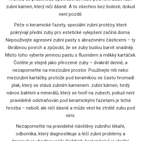
zubní kámen, který ničí dásně. A to všechno bez bolesti, dokud
není pozdě.
Péče o
keramické fazety
,
speciální zubní protézy, které
pokrývají přední zuby pro estetické vylepšení
začíná doma.
Nepoužívejte agresivní zubní pasty s abrazivními částicemi – ty
škrábnou povrch a způsobí, že se zuby budou barvit snadněji.
Místo toho vyberte jemnou pastu s fluoridem a měkký kartáček.
Čistěte je stejně jako přirozené zuby – dvakrát denně, a
nezapomeňte na mezizubní prostor. Používejte niti nebo
mezizubní kartáčky, protože pod keramikou se často hromadí
plak, který se stává zubním kamenem.
zubní kámen
,
tvrdý
nános bakterií a minerálů, který se tvoří na zubech, pokud není
pravidelně odstraňován
pod keramickými fazetami je tichá
hrozba – nebolí, ale ničí dásně a může vést ke ztrátě zubu pod
nimi.
Nezapomeňte na pravidelné návštěvy
zubního lékaře
,
odborníka, který diagnostikuje a léčí zubní problémy a