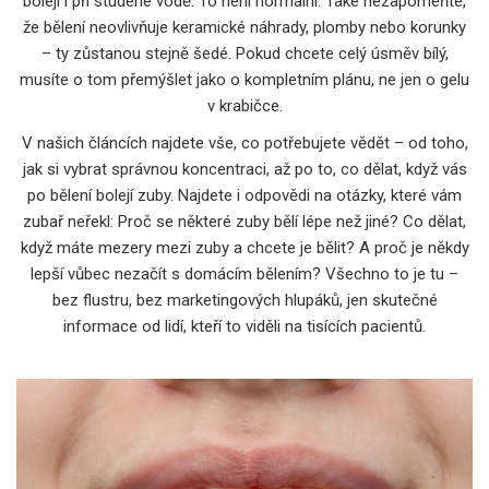
bolejí i při studené vodě. To není normální. Také nezapomeňte,
že bělení neovlivňuje keramické náhrady, plomby nebo korunky
– ty zůstanou stejně šedé. Pokud chcete celý úsměv bílý,
musíte o tom přemýšlet jako o kompletním plánu, ne jen o gelu
v krabičce.
V našich článcích najdete vše, co potřebujete vědět – od toho,
jak si vybrat správnou koncentraci, až po to, co dělat, když vás
po bělení bolejí zuby. Najdete i odpovědi na otázky, které vám
zubař neřekl: Proč se některé zuby bělí lépe než jiné? Co dělat,
když máte mezery mezi zuby a chcete je bělit? A proč je někdy
lepší vůbec nezačít s domácím bělením? Všechno to je tu –
bez flustru, bez marketingových hlupáků, jen skutečné
informace od lidí, kteří to viděli na tisících pacientů.