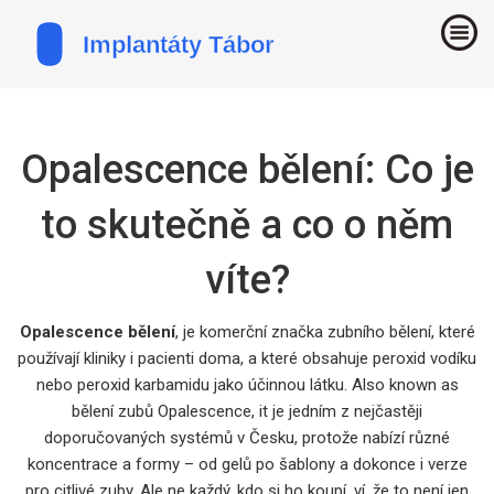
Opalescence bělení: Co je
to skutečně a co o něm
víte?
Opalescence bělení
,
je komerční značka zubního bělení, které
používají kliniky i pacienti doma, a které obsahuje peroxid vodíku
nebo peroxid karbamidu jako účinnou látku
. Also known as
bělení zubů Opalescence
, it je jedním z nejčastěji
doporučovaných systémů v Česku, protože nabízí různé
koncentrace a formy – od gelů po šablony a dokonce i verze
pro citlivé zuby.
Ale ne každý, kdo si ho koupí, ví, že to není jen