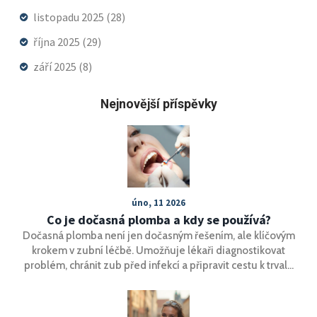
listopadu 2025
(28)
října 2025
(29)
září 2025
(8)
Nejnovější příspěvky
úno, 11 2026
Co je dočasná plomba a kdy se používá?
Dočasná plomba není jen dočasným řešením, ale klíčovým
krokem v zubní léčbě. Umožňuje lékaři diagnostikovat
problém, chránit zub před infekcí a připravit cestu k trvalé
výplni. Víte, kdy a proč se používá?