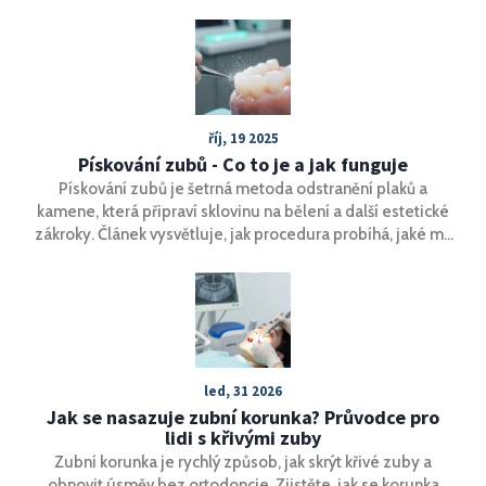
způsobit, jak tomu můžeme předejít a jak se o své zuby
správně starat.
říj, 19 2025
Pískování zubů - Co to je a jak funguje
Pískování zubů je šetrná metoda odstranění plaků a
kamene, která připraví sklovinu na bělení a další estetické
zákroky. Článek vysvětluje, jak procedura probíhá, jaké má
výhody, rizika a jak se o zuby po ní starat.
led, 31 2026
Jak se nasazuje zubní korunka? Průvodce pro
lidi s křivými zuby
Zubní korunka je rychlý způsob, jak skrýt křivé zuby a
obnovit úsměv bez ortodoncie. Zjistěte, jak se korunka