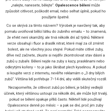
„nalejte, nanesete, bělejte“.
Opalescence bělení
může
způsobit citlivost, poškodit email, nebo selhat úplně, pokud ho
použijete špatně.
Co se skrývá za tímto názvem? Výrobek je navržený tak, aby
pomalu uvolňoval bělící látku do zubního emailu – to znamená,
že efekt není okamžitý, ale trvá několik dní až týdnů. Některé
verze obsahují i fluor a draslík nitrat, které mají za cíl zmírnit
bolest, ale ne všechny jsou stejné. Pokud máte citlivé zuby,
dříve než začnete, zkuste si nejdřív zkontrolovat stav dásní a
zubů u zubaře. Bělení nejde na zuby s kazy, prasklinami nebo
odkrytými kořeny – to je jako škrábat plech kyselinou. A pokud
si koupíte verzi z internetu, nevěřte reklamám o „3 dny bílých
zubů“. Většina lidí potřebuje 7–14 dní, aby viděli skutečný rozdíl.
Nezapomeňte, že
citlivost zubů po bělení
,
je běžný vedlejší
účinek, který většinou ustoupí za několik dní, ale může být trvalý,
pokud se bělení opakuje příliš často
. Někteří lidé používají
Opalescence denně po měsíc – a pak se diví, proč jim zuby