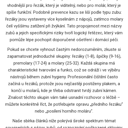
vhodnější pro řezák, který je viditelný, nebo pro molár, který je
spíše funkční. Podobně prevence kazu se liší podle typu zubu:
řezáky jsou vystaveny více kyselinám z nápojů, zatímco molary
čelí vyššímu zatížení při žvýkání. Tato propojenost mezi názvy
zubů a jejich specifickými riziky tvoří logický řetězec, který vám
pomůže lépe pochopit doporučené ošetření i domácí péči.
Pokud se chcete vyhnout častým nedorozuměním, zkuste si
zapamatovat jednoduché skupiny: řezáky (1‑8), špičky (9‑16),
premolary (17‑24) a molary (25‑32). Každá skupina má
charakteristické tvarování a funkci, což se odráží i ve výběru
nástrojů během zubní hygieny. Profesionální čištění často
začíná u řezáků, protože jsou nejčastěji postiženy plakem, a
končí u molarů, kde je třeba odstranit tvrdý zubní kámen.
Znalost těchto skupin vám také usnadní rozhovor o léčbě –
můžete konkrétně říct, že potřebujete opravu „předního řezáku“
nebo „posílení horního moláru“.
Naše sbírka článků níže pokrývá široké spektrum témat
souvisejících s názvy zubů: od rozpoznání poškozené skloviny,