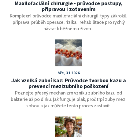
Maxilofaciální chirurgie - průvodce postupy,
přípravou i zotavením
Komplexní průvodce maxilofaciální chirurgií: typy zákroků,
příprava, průběh operace, rizika i rehabilitace pro rychlý
návrat k běžnému životu.
bře, 31 2026
Jak vzniká zubní kaz: Průvodce tvorbou kazu a
prevencí mezizubního poškození
Poznejte přesný mechanizm vzniku zubního kazu od
bakterie až po dírku. Jak funguje plak, proč trpí zuby mezi
sobou a jak můžete tento proces zastavit.