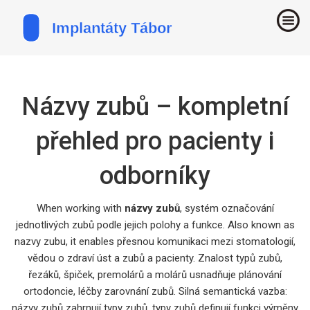
Názvy zubů – kompletní
přehled pro pacienty i
odborníky
When working with
názvy zubů
,
systém označování
jednotlivých zubů podle jejich polohy a funkce
. Also known as
nazvy zubu
, it enables přesnou komunikaci mezi
stomatologií
,
vědou o zdraví úst a zubů
a pacienty. Znalost
typů zubů
,
řezáků, špiček, premolárů a molárů
usnadňuje plánování
ortodoncie
,
léčby zarovnání zubů
. Silná semantická vazba:
názvy zubů zahrnují typy zubů, typy zubů definují funkci výměny