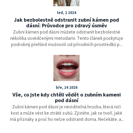
led, 2 2024
Jak bezbolestně odstranit zubní kámen pod
dásní: Průvodce pro zdravý úsměv
Zubní kámen pod dásní můžete odstranit bezbolestně
několika osvědčenými metodami. Tento článek poskytuje
podrobný přehled možností od přírodních prostředků po
profesionální zásahy v zubní ordinaci. Naleznete zde tipy
na prevenci tvorby zubního kamene, jak sami přispět k
optimální ústní hygieně a jaké zásahy lze očekávat u
zubaře. Udržení zdravého a krásného úsměvu tak bude
jednodušší, než si možná myslíte.
bře, 24 2026
Vše, co jste kdy chtěli vědět o zubním kameni
pod dásní
Zubní kámen pod dásní je neviditelná hrozba, která ničí
kost a může vést ke ztrátě zubů. Zjistěte, jak se tvoří, jaké
má příznaky a proč ho nelze odstranit doma. Nečekáte, až
vás někdo upozorní.