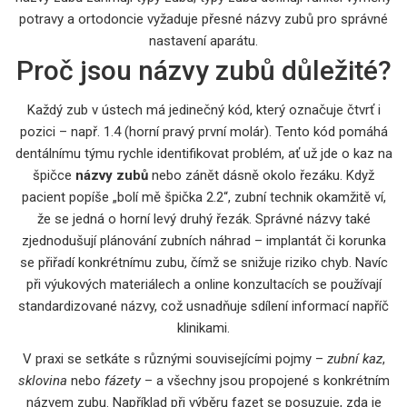
potravy a ortodoncie vyžaduje přesné názvy zubů pro správné
nastavení aparátu.
Proč jsou názvy zubů důležité?
Každý zub v ústech má jedinečný kód, který označuje čtvrť i
pozici – např. 1.4 (horní pravý první molár). Tento kód pomáhá
dentálnímu týmu rychle identifikovat problém, ať už jde o kaz na
špičce
názvy zubů
nebo zánět dásně okolo řezáku. Když
pacient popíše „bolí mě špička 2.2“, zubní technik okamžitě ví,
že se jedná o horní levý druhý řezák. Správné názvy také
zjednodušují plánování zubních náhrad – implantát či korunka
se přiřadí konkrétnímu zubu, čímž se snižuje riziko chyb. Navíc
při výukových materiálech a online konzultacích se používají
standardizované názvy, což usnadňuje sdílení informací napříč
klinikami.
V praxi se setkáte s různými souvisejícími pojmy –
zubní kaz
,
sklovina
nebo
fázety
– a všechny jsou propojené s konkrétním
názvem zubu. Například při výběru fazet se posuzuje, zda je