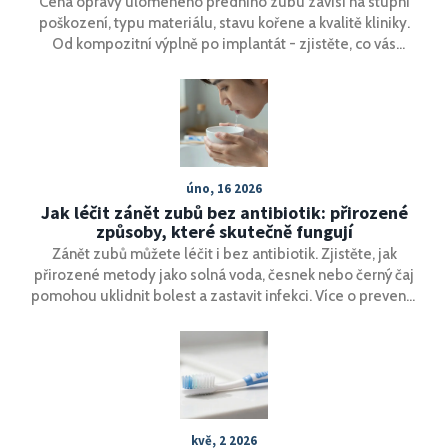
Cena opravy ulomeného předního zubu závisí na stupni
poškození, typu materiálu, stavu kořene a kvalitě kliniky.
Od kompozitní výplně po implantát - zjistěte, co vás
oprava skutečně stojí.
úno, 16 2026
Jak léčit zánět zubů bez antibiotik: přirozené
způsoby, které skutečně fungují
Zánět zubů můžete léčit i bez antibiotik. Zjistěte, jak
přirozené metody jako solná voda, česnek nebo černý čaj
pomohou uklidnit bolest a zastavit infekci. Více o prevenci
a kdy jít k lékaři.
kvě, 2 2026