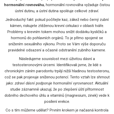
hormonální rovnováhu
, hormonální rovnováha vyžaduje čistou
ústní dutinu, a ústní dutina spoléuje celkové zdraví.
Jednoduchý fakt: pokud počítejte kaz, zákež nebo černý zubní
kámen, riskujete ztěženou krevní cirkulaci v oblasti tváře.
Problémy s krevním tokem mohou snížit dodávku kysličků a
hormonů do pohlavních orgánů. To je přímo spojené se
snížením sexuálního výkonu. Proto se Vám výše doporuču
pravidelné odsazení a očasné odstranění zubního kamene.
Následujeme souvislost mezi úživitou dásní a
testosteronovými úrcemi. Identifikovali jsme, že lidé s
chronickým záním parodontu trpějí nižší hladinou testosteronu,
což se pak projevuje sníženou potencí. Tento vztah lze shrnout
jako:
zdraví dásní podporuje hormonální vyrovnanost
. Aktuální
studie záznamně ukazují, že po zlepšení úští přítomnost
dobrého dechového úhlu a vitamínů (magnesium, zinek) vede k
posílení erekce.
Co s tím můžeme udělat? Prvním krokem je načasná kontrola