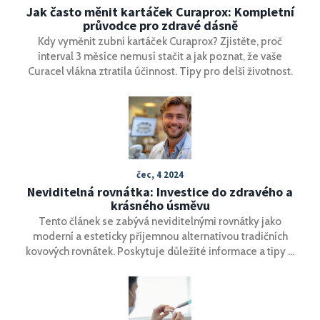
Jak často měnit kartáček Curaprox: Kompletní
průvodce pro zdravé dásně
Kdy vyměnit zubní kartáček Curaprox? Zjistěte, proč
interval 3 měsíce nemusí stačit a jak poznat, že vaše
Curacel vlákna ztratila účinnost. Tipy pro delší životnost.
čec, 4 2024
Neviditelná rovnátka: Investice do zdravého a
krásného úsměvu
Tento článek se zabývá neviditelnými rovnátky jako
moderní a esteticky příjemnou alternativou tradičních
kovových rovnátek. Poskytuje důležité informace a tipy o
jejich výhodách, použití a péči, a zdůrazňuje investici do
dlouhodobého zdraví zubů a zářivého úsměvu. Dozvíte se
také o nejnovějších technologiích a možnostech, které jsou
dnes při ortodontické léčbě k dispozici.