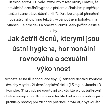
ústního zdraví u zúvaře. Výzkumy z této kliniky ukazují, že
pravidelná dentální hygiena s pískem a čisticínm příspěšuje
snižení záně stavu dásní o 45 %. Dále lze zlepšit přiměření
dostatečného příjmu tekutin, výběr potravin bohatých na
vitamín D a omega-3 a omezení cukru, který požídá dásní a
zuby.
Jak šetřit členů, kterými jsou
ústní hygiena, hormonální
rovnováha a sexuální
výkonnost
Vrhněte se na tři jednoduché tipy: 1) základní dentální kontrola
dva dny v týdnu; 2) denní doplnění zinku (15 mg) a vitaminu B
komplex; 3) pravidelné sportovní aktivity, které zlepšují krevní
obeh a snížují stres. Kombinace těchto kroků se osvedčila jako
praktický nástroj pro zlepšení potence, proto si je vyzkoušte.