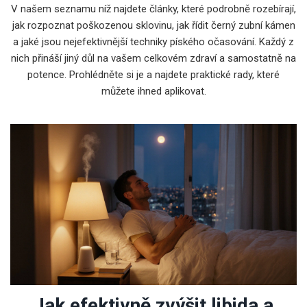
V našem seznamu níž najdete články, které podrobně rozebírají,
jak rozpoznat poškozenou sklovinu, jak řídit černý zubní kámen
a jaké jsou nejefektivnější techniky píského očasování. Každý z
nich přináší jiný důl na vašem celkovém zdraví a samostatně na
potence. Prohlédněte si je a najdete praktické rady, které
můžete ihned aplikovat.
Jak efektivně zvýšit libida a