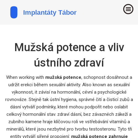
Mužská potence a vliv
ústního zdraví
When working with
mužská potence
,
schopnost dosáhnout a
udržit erekci během sexuální aktivity
. Also known as
sexuální
výkonnost
, it
závisí na hormonální, cévní a psychologické
rovnováze
.
Stejně tak
ústní hygiena
,
správné čití a čisticí zubů a
dásní
vytváří podmínky, které mohou podpořit nebo oslabit
celkový hormonální stav.
zdraví dásní
,
bez závaznéch zákeží a
zubního kamene
hraje klíčovou roli ve vstřebávání vitamínů a
minerálů, které jsou nezbytné pro tvorbu testosteronu. Tyto tři
entity vytváří sířené propojení:
mužská potence zahrnuje