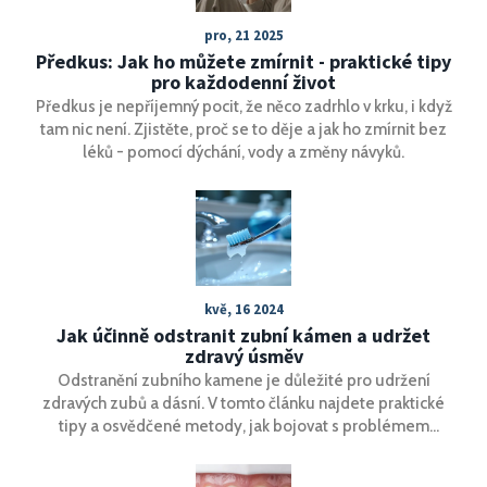
pro, 21 2025
Předkus: Jak ho můžete zmírnit - praktické tipy
pro každodenní život
Předkus je nepříjemný pocit, že něco zadrhlo v krku, i když
tam nic není. Zjistěte, proč se to děje a jak ho zmírnit bez
léků - pomocí dýchání, vody a změny návyků.
kvě, 16 2024
Jak účinně odstranit zubní kámen a udržet
zdravý úsměv
Odstranění zubního kamene je důležité pro udržení
zdravých zubů a dásní. V tomto článku najdete praktické
tipy a osvědčené metody, jak bojovat s problémem
zubního kamene, a také prevenční opatření, aby se vám
znovu nevytvářel. Přečtěte si, co můžete dělat doma a kdy