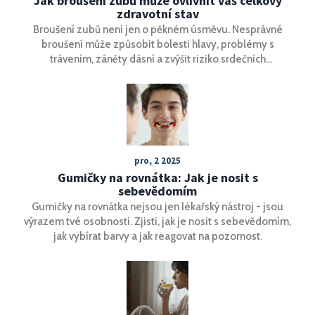
Jak broušení zubů může ovlivnit váš celkový
zdravotní stav
Broušení zubů není jen o pěkném úsměvu. Nesprávné
broušení může způsobit bolesti hlavy, problémy s
trávením, záněty dásní a zvýšit riziko srdečních
onemocnění. Zjistěte, jak tento jednoduchý postup
ovlivňuje celkové zdraví.
pro, 2 2025
Gumičky na rovnátka: Jak je nosit s
sebevědomím
Gumičky na rovnátka nejsou jen lékařský nástroj - jsou
výrazem tvé osobnosti. Zjisti, jak je nosit s sebevědomím,
jak vybírat barvy a jak reagovat na pozornost.