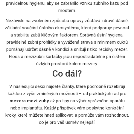
pravidelnou hygienu, aby se zabránilo vzniku zubního kazu pod
mostem.
Nezávisle na zvoleném způsobu opravy zůstává
zdravé dásně
,
základní součást ústního ekosystému, která podporuje pevnost
a stabilitu zubů
klíčovým faktorem. Správná ústní hygiena,
pravidelné zubní prohlídky a vyvážená strava s minimem cukrů
pomáhají udržet dásně v kondici a snižují riziko recidivy mezer.
Floss a mezizubní kartáčky jsou nepostradatelné při čištění
úzkých prostorů kolem mezery.
Co dál?
V následující sekci najdete články, které podrobně rozebírají
každou z výše zmíněných možností – od praktických rad pro
mezera mezi zuby
až po tipy na výběr správného aparátu
nebo implantátu. Každý příspěvek vám poskytne konkrétní
kroky, které můžete hned aplikovat, a pomůže vám rozhodnout,
co je pro váš úsměv nejlepší.