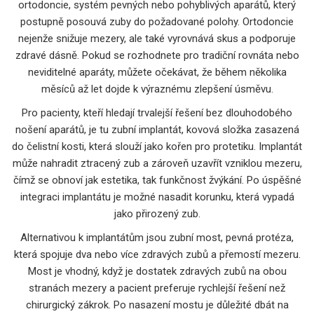
ortodoncie
,
systém pevných nebo pohyblivých aparátů, který
postupně posouvá zuby do požadované polohy
. Ortodoncie
nejenže snižuje mezery, ale také vyrovnává skus a podporuje
zdravé dásně. Pokud se rozhodnete pro tradiční rovnáta nebo
neviditelné aparáty, můžete očekávat, že během několika
měsíců až let dojde k výraznému zlepšení úsměvu.
Pro pacienty, kteří hledají trvalejší řešení bez dlouhodobého
nošení aparátů, je tu
zubní implantát
,
kovová složka zasazená
do čelistní kosti, která slouží jako kořen pro protetiku
. Implantát
může nahradit ztracený zub a zároveň uzavřít vzniklou mezeru,
čímž se obnoví jak estetika, tak funkčnost žvýkání. Po úspěšné
integraci implantátu je možné nasadit korunku, která vypadá
jako přirozený zub.
Alternativou k implantátům jsou
zubní most
,
pevná protéza,
která spojuje dva nebo více zdravých zubů a přemostí mezeru
.
Most je vhodný, když je dostatek zdravých zubů na obou
stranách mezery a pacient preferuje rychlejší řešení než
chirurgický zákrok. Po nasazení mostu je důležité dbát na