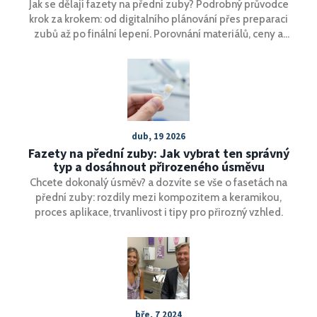
Jak se dělají fazety na přední zuby? Podrobný průvodce
krok za krokem: od digitalního plánování přes preparaci
zubů až po finální lepení. Porovnání materiálů, ceny a
rizika.
dub, 19 2026
Fazety na přední zuby: Jak vybrat ten správný
typ a dosáhnout přirozeného úsměvu
Chcete dokonalý úsměv? a dozvíte se vše o fasetách na
přední zuby: rozdíly mezi kompozitem a keramikou,
proces aplikace, trvanlivost i tipy pro přirozný vzhled.
bře, 7 2024