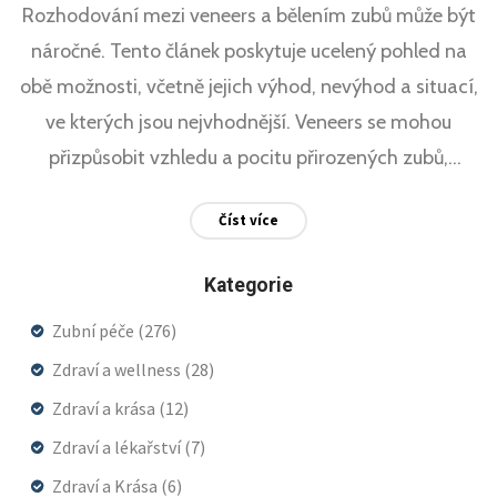
Rozhodování mezi veneers a bělením zubů může být
náročné. Tento článek poskytuje ucelený pohled na
obě možnosti, včetně jejich výhod, nevýhod a situací,
ve kterých jsou nejvhodnější. Veneers se mohou
přizpůsobit vzhledu a pocitu přirozených zubů,
zatímco bělení zubů je neinvazivní způsob, jak
Číst více
dosáhnout bělejšího úsměvu. Přečtěte si, která
možnost je nejlepší pro vaše potřeby a jak můžete
Kategorie
dosáhnout zářivě bílého úsměvu.
Zubní péče
(276)
Zdraví a wellness
(28)
Zdraví a krása
(12)
Zdraví a lékařství
(7)
Zdraví a Krása
(6)