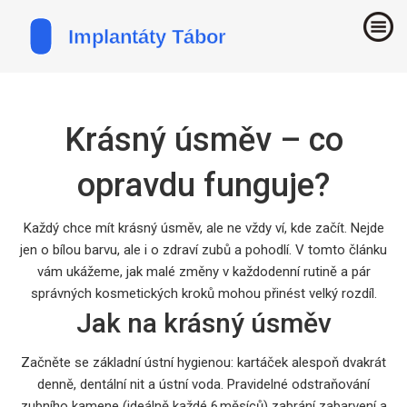
Krásný úsměv – co
opravdu funguje?
Každý chce mít krásný úsměv, ale ne vždy ví, kde začít. Nejde
jen o bílou barvu, ale i o zdraví zubů a pohodlí. V tomto článku
vám ukážeme, jak malé změny v každodenní rutině a pár
správných kosmetických kroků mohou přinést velký rozdíl.
Jak na krásný úsměv
Začněte se základní ústní hygienou: kartáček alespoň dvakrát
denně, dentální nit a ústní voda. Pravidelné odstraňování
zubního kamene (ideálně každé 6 měsíců) zabrání zabarvení a