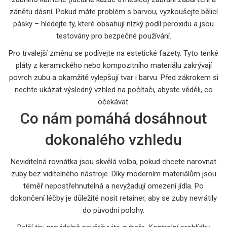
zánětu dásní. Pokud máte problém s barvou, vyzkoušejte bělicí
pásky – hledejte ty, které obsahují nízký podíl peroxidu a jsou
testovány pro bezpečné používání.
Pro trvalejší změnu se podívejte na estetické fazety. Tyto tenké
pláty z keramického nebo kompozitního materiálu zakrývají
povrch zubu a okamžitě vylepšují tvar i barvu. Před zákrokem si
nechte ukázat výsledný vzhled na počítači, abyste věděli, co
očekávat.
Co nám pomáhá dosáhnout
dokonalého vzhledu
Neviditelná rovnátka jsou skvělá volba, pokud chcete narovnat
zuby bez viditelného nástroje. Díky moderním materiálům jsou
téměř nepostřehnutelná a nevyžadují omezení jídla. Po
dokončení léčby je důležité nosit retainer, aby se zuby nevrátily
do původní polohy.