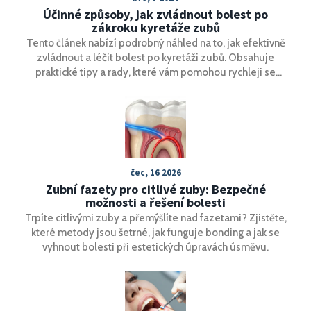
Účinné způsoby, jak zvládnout bolest po
zákroku kyretáže zubů
Tento článek nabízí podrobný náhled na to, jak efektivně
zvládnout a léčit bolest po kyretáži zubů. Obsahuje
praktické tipy a rady, které vám pomohou rychleji se
zotavit a minimalizovat nepříjemné pocity. Představuje
osvědčené metody, jak péče o ústní dutinu po zákroku
může podpořit hojení a co dělat pro zajištění optimální
ústní hygieny v tomto kritickém období.
čec, 16 2026
Zubní fazety pro citlivé zuby: Bezpečné
možnosti a řešení bolesti
Trpíte citlivými zuby a přemýšlíte nad fazetami? Zjistěte,
které metody jsou šetrné, jak funguje bonding a jak se
vyhnout bolesti při estetických úpravách úsměvu.