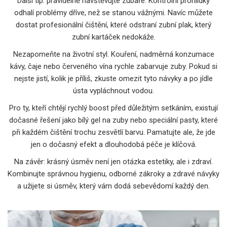
Další tip: pravidelně navštěvujte zubaře. Kontrolní prohlídky
odhalí problémy dříve, než se stanou vážnými. Navíc můžete
dostat profesionální čištění, které odstraní zubní plak, který
zubní kartáček nedokáže.
Nezapomeňte na životní styl. Kouření, nadměrná konzumace
kávy, čaje nebo červeného vína rychle zabarvuje zuby. Pokud si
nejste jistí, kolik je příliš, zkuste omezit tyto návyky a po jídle
ústa vypláchnout vodou.
Pro ty, kteří chtějí rychlý boost před důležitým setkáním, existují
dočasné řešení jako bílý gel na zuby nebo speciální pasty, které
při každém čištění trochu zesvětlí barvu. Pamatujte ale, že jde
jen o dočasný efekt a dlouhodobá péče je klíčová.
Na závěr: krásný úsměv není jen otázka estetiky, ale i zdraví.
Kombinujte správnou hygienu, odborné zákroky a zdravé návyky
a užijete si úsměv, který vám dodá sebevědomí každý den.