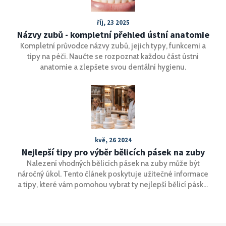
říj, 23 2025
Názvy zubů - kompletní přehled ústní anatomie
Kompletní průvodce názvy zubů, jejich typy, funkcemi a
tipy na péči. Naučte se rozpoznat každou část ústní
anatomie a zlepšete svou dentální hygienu.
kvě, 26 2024
Nejlepší tipy pro výběr bělicích pásek na zuby
Nalezení vhodných bělicích pásek na zuby může být
náročný úkol. Tento článek poskytuje užitečné informace
a tipy, které vám pomohou vybrat ty nejlepší bělicí pásky.
Od přehledu různých možností na trhu až po rady, jak je
bezpečně a efektivně používat.