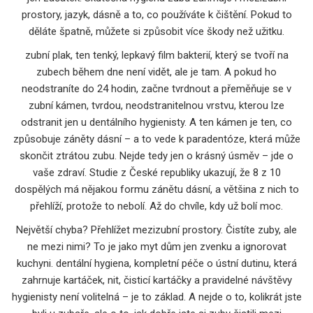
prostory, jazyk, dásně a to, co používáte k čištění. Pokud to
děláte špatně, můžete si způsobit více škody než užitku.
zubní plak
,
ten tenký, lepkavý film bakterií, který se tvoří na
zubech během dne
není vidět, ale je tam. A pokud ho
neodstraníte do 24 hodin, začne tvrdnout a přeměňuje se v
zubní kámen
,
tvrdou, neodstranitelnou vrstvu, kterou lze
odstranit jen u dentálního hygienisty
. A ten kámen je ten, co
způsobuje záněty dásní – a to vede k paradentóze, která může
skončit ztrátou zubu. Nejde tedy jen o krásný úsměv – jde o
vaše zdraví. Studie z České republiky ukazují, že 8 z 10
dospělých má nějakou formu zánětu dásní, a většina z nich to
přehlíží, protože to nebolí. Až do chvíle, kdy už bolí moc.
Největší chyba? Přehlížet mezizubní prostory. Čistíte zuby, ale
ne mezi nimi? To je jako myt dům jen zvenku a ignorovat
kuchyni.
dentální hygiena
,
kompletní péče o ústní dutinu, která
zahrnuje kartáček, nit, čisticí kartáčky a pravidelné návštěvy
hygienisty
není volitelná – je to základ. A nejde o to, kolikrát jste