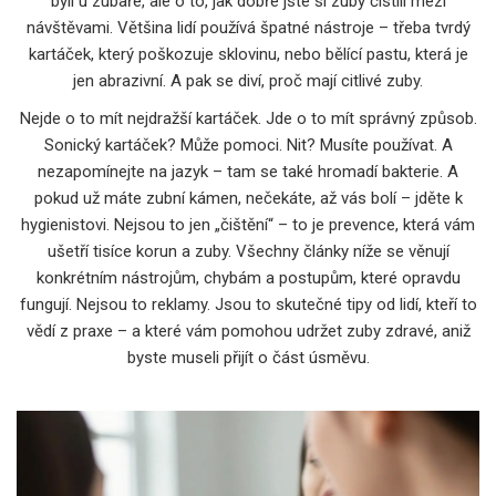
byli u zubaře, ale o to, jak dobře jste si zuby čistili mezi
návštěvami. Většina lidí používá špatné nástroje – třeba tvrdý
kartáček, který poškozuje sklovinu, nebo bělící pastu, která je
jen abrazivní. A pak se diví, proč mají citlivé zuby.
Nejde o to mít nejdražší kartáček. Jde o to mít správný způsob.
Sonický kartáček? Může pomoci. Nit? Musíte používat. A
nezapomínejte na jazyk – tam se také hromadí bakterie. A
pokud už máte zubní kámen, nečekáte, až vás bolí – jděte k
hygienistovi. Nejsou to jen „čištění“ – to je prevence, která vám
ušetří tisíce korun a zuby. Všechny články níže se věnují
konkrétním nástrojům, chybám a postupům, které opravdu
fungují. Nejsou to reklamy. Jsou to skutečné tipy od lidí, kteří to
vědí z praxe – a které vám pomohou udržet zuby zdravé, aniž
byste museli přijít o část úsměvu.