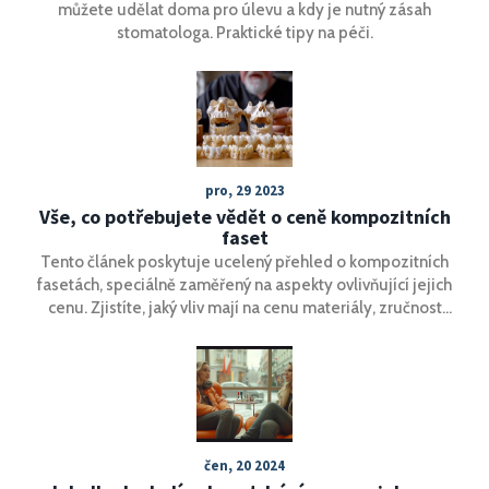
můžete udělat doma pro úlevu a kdy je nutný zásah
stomatologa. Praktické tipy na péči.
pro, 29 2023
Vše, co potřebujete vědět o ceně kompozitních
faset
Tento článek poskytuje ucelený přehled o kompozitních
fasetách, speciálně zaměřený na aspekty ovlivňující jejich
cenu. Zjistíte, jaký vliv mají na cenu materiály, zručnost
zubaře, geografická poloha a další faktory. Také získáte
tipy, jak si vybrat správného poskytovatele a co očekávat
od celého procesu. Článek je určen pro ty, kteří zvažují
kompozitní fasetly jako možnost pro vylepšení svého
úsměvu.
čen, 20 2024