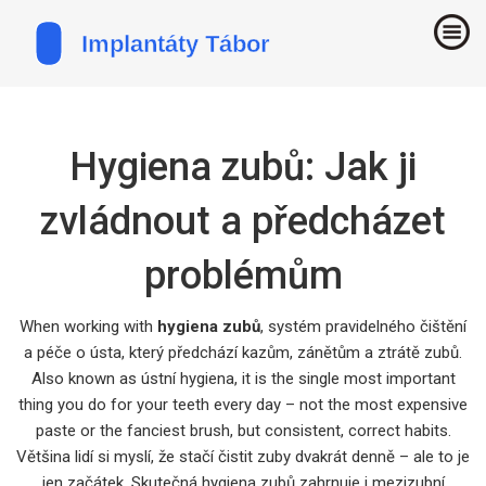
Hygiena zubů: Jak ji
zvládnout a předcházet
problémům
When working with
hygiena zubů
,
systém pravidelného čištění
a péče o ústa, který předchází kazům, zánětům a ztrátě zubů
.
Also known as
ústní hygiena
, it is the single most important
thing you do for your teeth every day – not the most expensive
paste or the fanciest brush, but consistent, correct habits.
Většina lidí si myslí, že stačí čistit zuby dvakrát denně – ale to je
jen začátek. Skutečná hygiena zubů zahrnuje i mezizubní