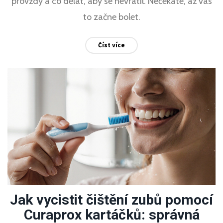
provždy a co dělat, aby se nevrátil. Nečekáte, až vás
to začne bolet.
Číst více
Jak vycistit čištění zubů pomocí
Curaprox kartáčků: správná