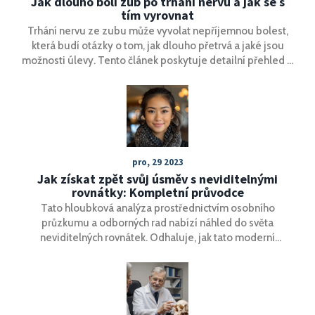
Jak dlouho bolí zub po trhání nervu a jak se s
tím vyrovnat
Trhání nervu ze zubu může vyvolat nepříjemnou bolest,
která budí otázky o tom, jak dlouho přetrvá a jaké jsou
možnosti úlevy. Tento článek poskytuje detailní přehled o
délce a intenzitě bolesti po zákroku trhání nervu a nabízí
praktické tipy na zmírnění bolesti a péči o zuby během
zotavení.
pro, 29 2023
Jak získat zpět svůj úsměv s neviditelnými
rovnátky: Kompletní průvodce
Tato hloubková analýza prostřednictvím osobního
průzkumu a odborných rad nabízí náhled do světa
neviditelných rovnátek. Odhaluje, jak tato moderní
ortodontická řešení dokážou přinést zpět sebevědomí s
úsměvem bez nutnosti tradičních kovových drátů. Poradí,
jak si vybrat správnou možnost pro vaše potřeby, čeho se
vyvarovat během léčby a jak udržet úsměv zářivý i po
dokončení terapie.