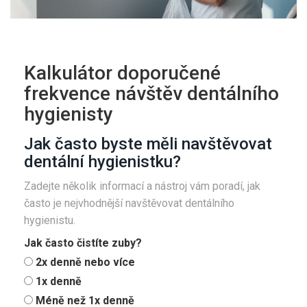
Kalkulátor doporučené
frekvence návštěv dentálního
hygienisty
Jak často byste měli navštěvovat
dentální hygienistku?
Zadejte několik informací a nástroj vám poradí, jak
často je nejvhodnější navštěvovat dentálního
hygienistu.
Jak často čistíte zuby?
2x denně nebo více
1x denně
Méně než 1x denně