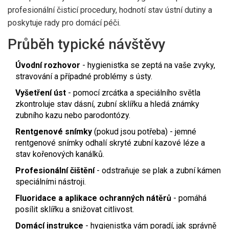
profesionální čisticí procedury, hodnotí stav ústní dutiny a
poskytuje rady pro domácí péči.
Průběh typické návštěvy
Úvodní rozhovor
- hygienistka se zeptá na vaše zvyky,
stravování a případné problémy s ústy.
Vyšetření úst
- pomocí zrcátka a speciálního světla
zkontroluje stav dásní, zubní sklířku a hledá známky
zubního kazu nebo parodontózy.
Rentgenové snímky
(pokud jsou potřeba) - jemné
rentgenové snímky odhalí skryté zubní kazové léze a
stav kořenových kanálků.
Profesionální čištění
- odstraňuje se plak a zubní kámen
speciálními nástroji.
Fluoridace a aplikace ochranných nátěrů
- pomáhá
posílit sklířku a snižovat citlivost.
Domácí instrukce
- hygienistka vám poradí, jak správně