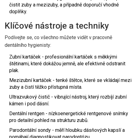
čistit zuby a mezizuby, a případně doporučí vhodné
doplňky.
Klíčové nástroje a techniky
Podívejte se, co všechno můžete vidět v pracovně
dentálního hygienisty:
Zubní kartáček
- profesionální kartáček s měkkými
štětinami, které dokážou jemně, ale efektivně odstranit
plak.
Mezizubní kartáček
- tenké štětce, které se vkládají mezi
zuby a čistí těžko přístupná místa.
Ultrazvukový čistič
- vibrující nástroj, který rozbíjí zubní
kámen i pod dásní.
Dentální rentgen
- nízkoenergetické rentgenové snímky
pro detailní pohled na strukturu zubů.
Parodontální sondy
- měří hloubku dásňových kapslí a
pomáhají diagnostikovat parodontózu.