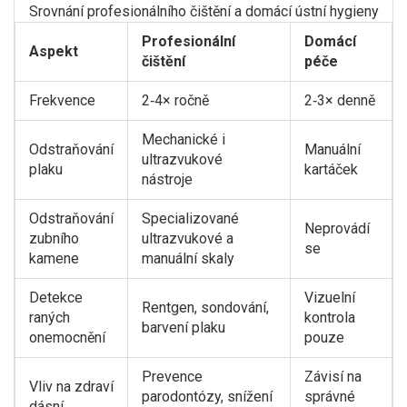
Srovnání profesionálního čištění a domácí ústní hygieny
Profesionální
Domácí
Aspekt
čištění
péče
Frekvence
2‑4× ročně
2‑3× denně
Mechanické i
Odstraňování
Manuální
ultrazvukové
plaku
kartáček
nástroje
Odstraňování
Specializované
Neprovádí
zubního
ultrazvukové a
se
kamene
manuální skaly
Detekce
Vizuelní
Rentgen, sondování,
raných
kontrola
barvení plaku
onemocnění
pouze
Prevence
Závisí na
Vliv na zdraví
parodontózy, snížení
správné
dásní