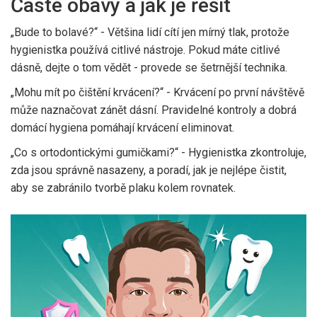
Časté obavy a jak je řešit
„Bude to bolavé?“ - Většina lidí cítí jen mírný tlak, protože
hygienistka používá citlivé nástroje. Pokud máte citlivé
dásně, dejte o tom vědět - provede se šetrnější technika.
„Mohu mít po čištění krvácení?“ - Krvácení po první návštěvě
může naznačovat zánět dásní. Pravidelné kontroly a dobrá
domácí hygiena pomáhají krvácení eliminovat.
„Co s ortodontickými gumičkami?“ - Hygienistka zkontroluje,
zda jsou správně nasazeny, a poradí, jak je nejlépe čistit,
aby se zabránilo tvorbě plaku kolem rovnatek.