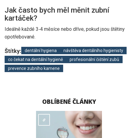
Jak často bych měl měnit zubní
kartáček?
Ideálně každé 3‑4 měsíce nebo dříve, pokud jsou štětiny
opotřebované.
Štítky:
dentální hygiena
návštěva dentálního hygienisty
co čekat na dentální hygieně
profesionální čištění zubů
prevence zubního kamene
OBLÍBENÉ ČLÁNKY