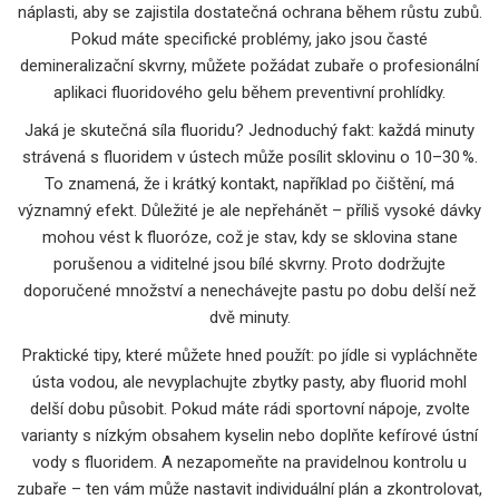
náplasti, aby se zajistila dostatečná ochrana během růstu zubů.
Pokud máte specifické problémy, jako jsou časté
demineralizační skvrny, můžete požádat zubaře o profesionální
aplikaci fluoridového gelu během preventivní prohlídky.
Jaká je skutečná síla fluoridu? Jednoduchý fakt: každá minuty
strávená s fluoridem v ústech může posílit sklovinu o 10–30 %.
To znamená, že i krátký kontakt, například po čištění, má
významný efekt. Důležité je ale nepřehánět – příliš vysoké dávky
mohou vést k fluoróze, což je stav, kdy se sklovina stane
porušenou a viditelné jsou bílé skvrny. Proto dodržujte
doporučené množství a nenechávejte pastu po dobu delší než
dvě minuty.
Praktické tipy, které můžete hned použít: po jídle si vypláchněte
ústa vodou, ale nevyplachujte zbytky pasty, aby fluorid mohl
delší dobu působit. Pokud máte rádi sportovní nápoje, zvolte
varianty s nízkým obsahem kyselin nebo doplňte kefírové ústní
vody s fluoridem. A nezapomeňte na pravidelnou kontrolu u
zubaře – ten vám může nastavit individuální plán a zkontrolovat,