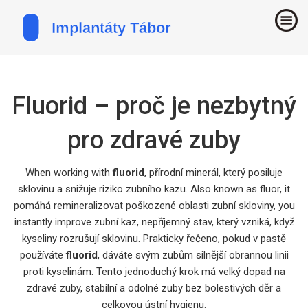
Fluorid – proč je nezbytný
pro zdravé zuby
When working with
fluorid
,
přírodní minerál, který posiluje
sklovinu a snižuje riziko zubního kazu
. Also known as
fluor
, it
pomáhá remineralizovat poškozené oblasti zubní skloviny
, you
instantly improve
zubní kaz
,
nepříjemný stav, který vzniká, když
kyseliny rozrušují sklovinu
. Prakticky řečeno, pokud v pastě
používáte
fluorid
, dáváte svým zubům silnější obrannou linii
proti kyselinám. Tento jednoduchý krok má velký dopad na
zdravé zuby
,
stabilní a odolné zuby bez bolestivých děr
a
celkovou ústní hygienu.