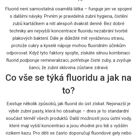
Fluorid není samostatná osamělá látka – funguje jen ve spojení
s dalšími návyky. Prvním je pravidelná
zubní hygiena
,
čistění
zubů kartáčkem a nití alespoň dvakrát denně
. Bez dobré
techniky ani nejvyšší koncentrace fluoridu nezabrání tvorbě
plakových bakterií. Dále je důležité mít vyváženou stravu,
protože cukry a kyselé nápoje mohou fluoridním účinkům
odporovat. Když tyto faktory spojíte, získáte silnou kombinaci:
fluorid
podporuje
remineralizaci,
potřebuje
čisté zuby, a
zvyšuje
šanci, že zubní sklovina zůstane zdravá.
Co vše se týká fluoridu a jak na
to?
Existuje několik způsobů, jak fluorid do úst získat. Nejsnazší je
výběr zubní pasty, která ho obsahuje – dnes je to standardní
součást téměř všech produktů. Další možností jsou ústní vody,
které mají vyšší koncentraci a jsou vhodné pro lidi s vyšším
rizikem kazu. Pro děti se často doporučují fluoridové gely nebo