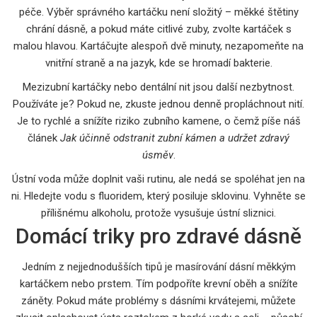
péče. Výběr správného kartáčku není složitý – měkké štětiny
chrání dásně, a pokud máte citlivé zuby, zvolte kartáček s
malou hlavou. Kartáčujte alespoň dvě minuty, nezapomeňte na
vnitřní straně a na jazyk, kde se hromadí bakterie.
Mezizubní kartáčky nebo dentální nit jsou další nezbytnost.
Používáte je? Pokud ne, zkuste jednou denně propláchnout nití.
Je to rychlé a snížíte riziko zubního kamene, o čemž píše náš
článek
Jak účinně odstranit zubní kámen a udržet zdravý
úsměv
.
Ústní voda může doplnit vaši rutinu, ale nedá se spoléhat jen na
ni. Hledejte vodu s fluoridem, který posiluje sklovinu. Vyhněte se
přílišnému alkoholu, protože vysušuje ústní sliznici.
Domácí triky pro zdravé dásně
Jedním z nejjednodušších tipů je masírování dásní měkkým
kartáčkem nebo prstem. Tím podpoříte krevní oběh a snížíte
záněty. Pokud máte problémy s dásními krvátejemi, můžete