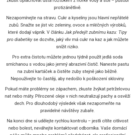
zkusit oplachovat ústa roztokem z horké vody a soli – působí
protizánětlivě.
Nezapomínejte na stravu. Cukr a kyseliny jsou hlavní nepřátelé
zubů. Snažte se jíst víc zeleniny, ovoce a mléčných výrobků,
které dodají vápník. V článku
Jak předejít zubnímu kazu: Tipy
pro diabetiky
se dozvíte, jaký vliv má cukr na kaz a jak můžete
snížit riziko.
Pro extra čistotu můžete jednou týdně použít jedlá soda
smíchanou s vodou jako jemný abrazivní čistič. Naneste pastu
na zubní kartáček a čistěte zuby stejně jako běžně.
Nepoužívejte to častěji, aby nedošlo k poškození skloviny.
Pokud máte problémy se zápachem, zkuste žvýkat petrželovou
nat nebo máty. Přirozené oleje v nich neutralizují pachy a osvěží
dech. Pro dlouhodobý výsledek však nezapomeňte na
pravidelné návštěvy zubaře.
Na konci dne si udělejte rychlou kontrolu – jestli cítíte citlivost
nebo bolest, neváhejte kontaktovat odborníka. Vaše domácí