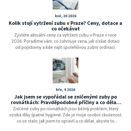
Curaprox používá, a také získáte tipy, jak si udržet zdravé
zuby a dásně s pomocí těchto revolučních kartáčků.
kvě, 20 2026
Kolik stojí vytržení zubu v Praze? Ceny, dotace a
co očekávat
Zjistěte aktuální ceny za vytržení zubu v Praze v roce
2026. Poradíme vám, co zahrnuje cena, jak získat dotaci
od pojišťovny a kde najít spolehlivou zubní ordinaci.
bře, 4 2026
Jak jsem se vypořádal se zničenými zuby po
rovnátkách: Pravděpodobné příčiny a co dělat,
když se to stane i vám
Zničené zuby po rovnátkách jsou běžný problém, který
vzniká díky špatné hygieně. Zde je moje osobní zkušenost,
co se stalo, jak jsem to opravil a co dělat, abyste to
neprožili vy.