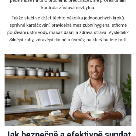
péče může mnoho problémů předcházet, ale profesionální
kontrola zůstává nezbytná.
Takže stačí se držet těchto několika jednoduchých kroků:
správné kartáčování, pravidelná mezizubní hygiena, střídmé
používání ústní vody, masáž dásní a zdravá strava. Výsledek?
Silnější zuby, zdravější dásně a úsměv, na který budete hrdí.
Jak bezpečně a efektivně sundat