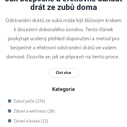
drát ze zubů doma
Odstranění drátů ze zubů může být klíčovým krokem
k dosažení dokonalého úsměvu. Tento článek
poskytuje ucelený přehled doporučení a metod pro
bezpečné a efektivní odstranění drátů ve vašem
domově. Dozvíte se, jak se připravit na tento proces,
jaké nástroje budete potřebovat a jak se o svůj úsměv
Číst více
postarat po odstranění drátů. Také nabízíme
užitečné tipy na udržení optimální ústní hygieny a
Kategorie
budeme se věnovat tomu, jak předejít jakýmkoli
Zubní péče
(276)
potenciálním komplikacím.
Zdraví a wellness
(28)
Zdraví a krása
(12)