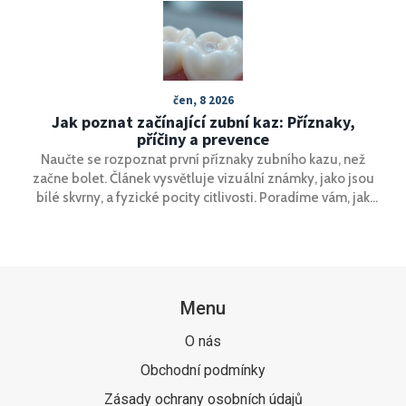
čen, 8 2026
Jak poznat začínající zubní kaz: Příznaky,
příčiny a prevence
Naučte se rozpoznat první příznaky zubního kazu, než
začne bolet. Článek vysvětluje vizuální známky, jako jsou
bílé skvrny, a fyzické pocity citlivosti. Poradíme vám, jak
zastavit kaz doma pomocí remineralizace a kdy je nutná
návštěva zubaře.
Menu
O nás
Obchodní podmínky
Zásady ochrany osobních údajů