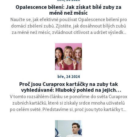
Opalescence bělení: Jak získat bílé zuby za
méně než měsíc
Naučte se, jak efektivně používat Opalescence bělení pro
domácí zbělení zubů. Zjistěte, jak dosáhnout bílých zubů
za méně než měsíc, zvládnout citlivost a udržet výsledky
dlouhodobě.
bře, 24 2024
Proč jsou Curaprox kartáčky na zuby tak
vyhledávané: Hluboký pohled na jejich
popularitu
V tomto rozsáhlém článku se ponoříme do světa Curaprox
zubních kartáčků, které si získaly srdce mnoha uživatelů
po celém světě. Představíme si, proč jsou tyto kartáčky tak
oblíbené, jaké unikátní vlastnosti je odlišují od konkurence
a jak správně vybrat a používat Curaprox kartáček pro
maximální účinek na ústní hygienu. Budete se moci
dozvědět o vědeckém výzkumu za technologiemi, které