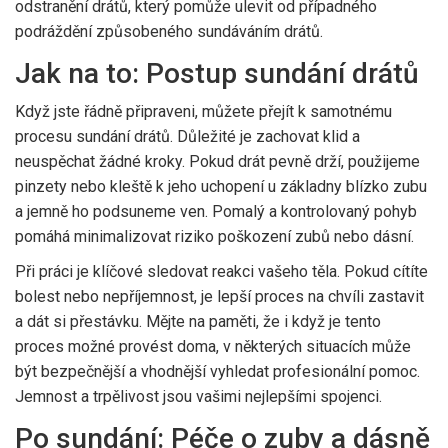
odstranění drátů, který pomůže ulevit od případného
podráždění způsobeného sundáváním drátů.
Jak na to: Postup sundání drátů
Když jste řádně připraveni, můžete přejít k samotnému
procesu sundání drátů. Důležité je zachovat klid a
neuspěchat žádné kroky. Pokud drát pevně drží, použijeme
pinzety nebo kleště k jeho uchopení u základny blízko zubu
a jemně ho podsuneme ven. Pomalý a kontrolovaný pohyb
pomáhá minimalizovat riziko poškození zubů nebo dásní.
Při práci je klíčové sledovat reakci vašeho těla. Pokud cítíte
bolest nebo nepříjemnost, je lepší proces na chvíli zastavit
a dát si přestávku. Mějte na paměti, že i když je tento
proces možné provést doma, v některých situacích může
být bezpečnější a vhodnější vyhledat profesionální pomoc.
Jemnost a trpělivost jsou vašimi nejlepšími spojenci.
Po sundání: Péče o zuby a dásně