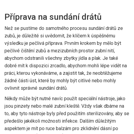
Příprava na sundání drátů
Než se pustíme do samotného procesu sundání drátů ze
zubů, je důležité si uvědomit, že klíčem k úspěšnému
výsledku je pečlivá příprava. Prvním krokem by mělo být
pečlivé čištění zubů a mezizubních prostor zubní nití,
abychom odstranili všechny zbytky jídla a plak. Je také
dobré mít k dispozici zrcadlo, abychom mohli lépe vidět na
práci, kterou vykonáváme, a zajistit tak, že neobtěžujeme
žádné části úst, které by mohly být citlivé nebo mohly
ovlivnit správné sundání drátů.
Někdy může být nutné navíc použít speciální nástroje, jako
jsou pinzety nebo malé zubní kleště. Vždy však dbáme na
to, aby tyto nástroje byly před použitím sterilizovány, aby se
předešlo jakékoli možnosti infekce. Dalším důležitým
aspektem je mít po ruce balzám pro zklidnění dásní po