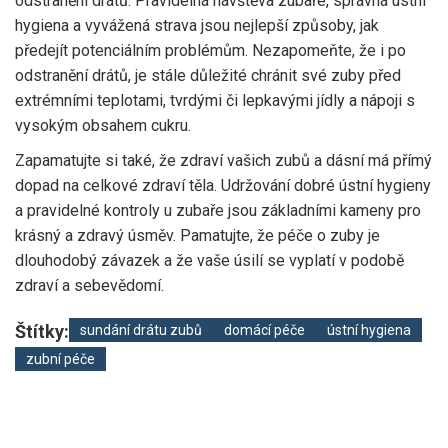
odstranění drátů. Pravidelná návštěva zubaře, správná ústní
hygiena a vyvážená strava jsou nejlepší způsoby, jak
předejít potenciálním problémům. Nezapomeňte, že i po
odstranění drátů, je stále důležité chránit své zuby před
extrémními teplotami, tvrdými či lepkavými jídly a nápoji s
vysokým obsahem cukru.
Zapamatujte si také, že zdraví vašich zubů a dásní má přímý
dopad na celkové zdraví těla. Udržování dobré ústní hygieny
a pravidelné kontroly u zubaře jsou základními kameny pro
krásný a zdravý úsměv. Pamatujte, že péče o zuby je
dlouhodobý závazek a že vaše úsilí se vyplatí v podobě
zdraví a sebevědomí.
Štítky:
sundání drátu zubů
domácí péče
ústní hygiena
zubní péče