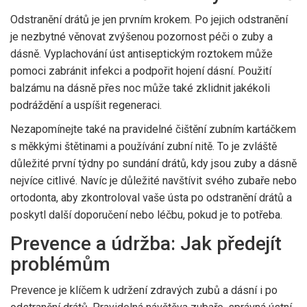
Odstranění drátů je jen prvním krokem. Po jejich odstranění
je nezbytné věnovat zvýšenou pozornost péči o zuby a
dásně. Vyplachování úst antiseptickým roztokem může
pomoci zabránit infekci a podpořit hojení dásní. Použití
balzámu na dásně přes noc může také zklidnit jakékoli
podráždění a uspíšit regeneraci.
Nezapomínejte také na pravidelné čištění zubním kartáčkem
s měkkými štětinami a používání zubní nitě. To je zvláště
důležité první týdny po sundání drátů, kdy jsou zuby a dásně
nejvíce citlivé. Navíc je důležité navštívit svého zubaře nebo
ortodonta, aby zkontroloval vaše ústa po odstranění drátů a
poskytl další doporučení nebo léčbu, pokud je to potřeba.
Prevence a údržba: Jak předejít
problémům
Prevence je klíčem k udržení zdravých zubů a dásní i po