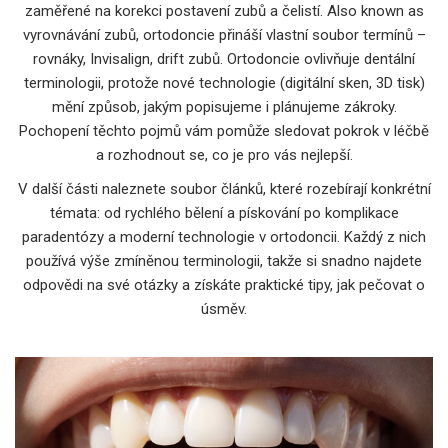
zaměřené na korekci postavení zubů a čelistí
. Also known as
vyrovnávání zubů
, ortodoncie přináší vlastní soubor termínů –
rovnáky, Invisalign, drift zubů. Ortodoncie ovlivňuje dentální
terminologii, protože nové technologie (digitální sken, 3D tisk)
mění způsob, jakým popisujeme i plánujeme zákroky.
Pochopení těchto pojmů vám pomůže sledovat pokrok v léčbě
a rozhodnout se, co je pro vás nejlepší.
V další části naleznete soubor článků, které rozebírají konkrétní
témata: od rychlého bělení a pískování po komplikace
paradentózy a moderní technologie v ortodoncii. Každý z nich
používá výše zmíněnou terminologii, takže si snadno najdete
odpovědi na své otázky a získáte praktické tipy, jak pečovat o
úsměv.