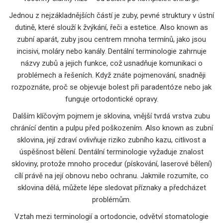
Jednou z nejzákladnějších částí je
zuby
,
pevné struktury v ústní
dutině, které slouží k žvýkání, řeči a estetice
. Also known as
zubní aparát
, zuby jsou centrem mnoha termínů, jako jsou
incisivi, moláry nebo kanály. Dentální terminologie zahrnuje
názvy zubů a jejich funkce, což usnadňuje komunikaci o
problémech a řešeních. Když znáte pojmenování, snadněji
rozpoznáte, proč se objevuje bolest při paradentóze nebo jak
funguje ortodontické opravy.
Dalším klíčovým pojmem je
sklovina
,
vnější tvrdá vrstva zubu
chránící dentin a pulpu před poškozením
. Also known as
zubní
sklovina
, její zdraví ovlivňuje riziko zubního kazu, citlivost a
úspěšnost bělení. Dentální terminologie vyžaduje znalost
skloviny, protože mnoho procedur (pískování, laserové bělení)
cílí právě na její obnovu nebo ochranu. Jakmile rozumíte, co
sklovina dělá, můžete lépe sledovat příznaky a předcházet
problémům.
Vztah mezi terminologií a
ortodoncie
,
odvětví stomatologie