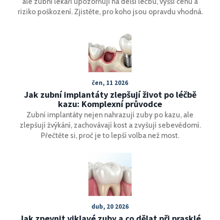
ale zubní lékaři upozorňují na delší léčbu, vyšší cenu a
riziko poškození. Zjistěte, pro koho jsou opravdu vhodná.
čen, 11 2026
Jak zubní implantáty zlepšují život po léčbě
kazu: Komplexní průvodce
Zubní implantáty nejen nahrazují zuby po kazu, ale
zlepšují žvýkání, zachovávají kost a zvyšují sebevědomí.
Přečtěte si, proč je to lepší volba než most.
dub, 20 2026
Jak zpevnit viklavé zuby a co dělat při prasklé