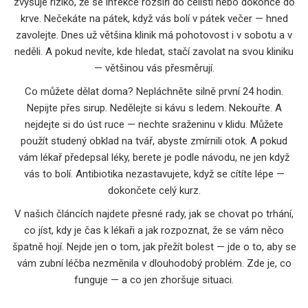
zvyšuje riziko, že se infekce rozšíří do čelisti nebo dokonce do
krve. Nečekáte na pátek, když vás bolí v pátek večer — hned
zavolejte. Dnes už většina klinik má pohotovost i v sobotu a v
neděli. A pokud nevíte, kde hledat, stačí zavolat na svou kliniku
— většinou vás přesměrují.
Co můžete dělat doma? Nepláchněte silně první 24 hodin.
Nepijte přes sirup. Nedělejte si kávu s ledem. Nekouřte. A
nejdejte si do úst ruce — nechte sraženinu v klidu. Můžete
použít studený obklad na tvář, abyste zmírnili otok. A pokud
vám lékař předepsal léky, berete je podle návodu, ne jen když
vás to bolí. Antibiotika nezastavujete, když se cítíte lépe —
dokončete celý kurz.
V našich článcích najdete přesné rady, jak se chovat po trhání,
co jíst, kdy je čas k lékaři a jak rozpoznat, že se vám něco
špatně hojí. Nejde jen o tom, jak přežít bolest — jde o to, aby se
vám zubní léčba nezměnila v dlouhodobý problém. Zde je, co
funguje — a co jen zhoršuje situaci.