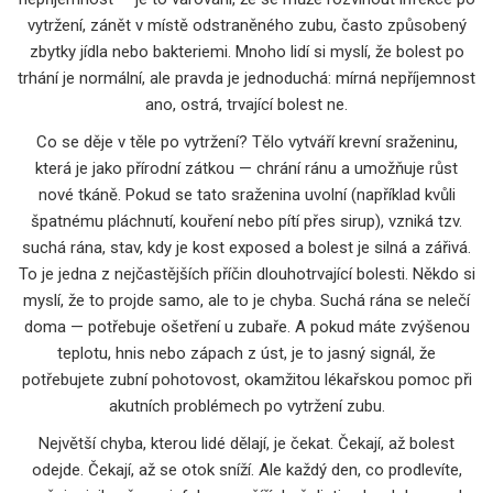
vytržení
,
zánět v místě odstraněného zubu, často způsobený
zbytky jídla nebo bakteriemi
. Mnoho lidí si myslí, že bolest po
trhání je normální, ale pravda je jednoduchá: mírná nepříjemnost
ano, ostrá, trvající bolest ne.
Co se děje v těle po vytržení? Tělo vytváří krevní sraženinu,
která je jako přírodní zátkou — chrání ránu a umožňuje růst
nové tkáně. Pokud se tato sraženina uvolní (například kvůli
špatnému pláchnutí, kouření nebo pítí přes sirup), vzniká tzv.
suchá rána
,
stav, kdy je kost exposed a bolest je silná a zářivá
.
To je jedna z nejčastějších příčin dlouhotrvající bolesti. Někdo si
myslí, že to projde samo, ale to je chyba. Suchá rána se nelečí
doma — potřebuje ošetření u zubaře. A pokud máte zvýšenou
teplotu, hnis nebo zápach z úst, je to jasný signál, že
potřebujete
zubní pohotovost
,
okamžitou lékařskou pomoc při
akutních problémech po vytržení zubu
.
Největší chyba, kterou lidé dělají, je čekat. Čekají, až bolest
odejde. Čekají, až se otok sníží. Ale každý den, co prodlevíte,