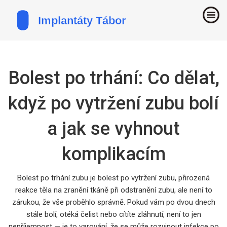
Bolest po trhání: Co dělat,
když po vytržení zubu bolí
a jak se vyhnout
komplikacím
Bolest po trhání zubu je
bolest po vytržení zubu
,
přirozená
reakce těla na zranění tkáně při odstranění zubu
, ale není to
zárukou, že vše proběhlo správně. Pokud vám po dvou dnech
stále bolí, otéká čelist nebo cítíte zláhnutí, není to jen
nepříjemnost — je to varování, že se může rozvinout
infekce po