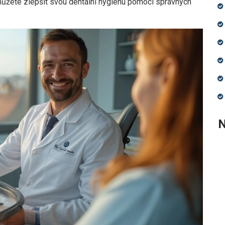
 můžete zlepšit svou dentální hygienu pomocí správných
N