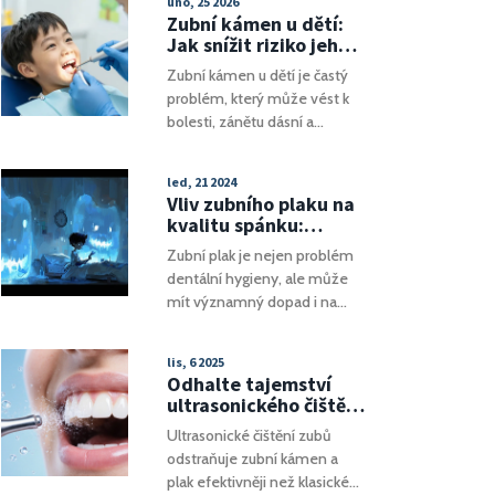
úno, 25 2026
nezbytných kroků,
Zubní kámen u dětí:
vzdělávacích požadavků a
Jak snížit riziko jeho
tipů, které vám pomohou na
vzniku?
Zubní kámen u dětí je častý
vaší cestě k úspěšné kariéře v
problém, který může vést k
oblasti stomatochirurgie.
bolesti, zánětu dásní a
Získáte také informace o
poškození trvalých zubů.
budování praxe a významu
Zjistěte, jak ho předcházet
neustálého vzdělávání v této
led, 21 2024
doma a kdy je potřeba
dynamicky se vyvíjející
Vliv zubního plaku na
navštívit zubního lékaře.
oblasti.
kvalitu spánku:
Prevence a řešení
Zubní plak je nejen problém
dentální hygieny, ale může
mít významný dopad i na
kvalitu našeho spánku. Tento
článek poskytuje podrobný
lis, 6 2025
pohled na to, jak zubní plak
Odhalte tajemství
ovlivňuje náš spánek, proč se
ultrasonického čištění
tomuto problému věnovat a
zubů: Jak to funguje a
Ultrasonické čištění zubů
jaké kroky podniknout k jeho
proč je to lepší než
odstraňuje zubní kámen a
prevenci a řešení. Zabýváme
klasické čištění
plak efektivněji než klasické
se také souvislostí mezi