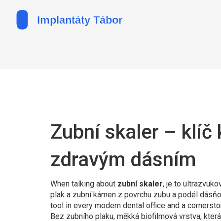
Zubní skaler – klíč
zdravým dásním
When talking about
zubní skaler
,
je to ultrazvuko
plak a zubní kámen z povrchu zubu a podél dásňov
tool in every modern dental office and a cornersto
Bez
zubního plaku
,
měkká biofilmová vrstva, kter