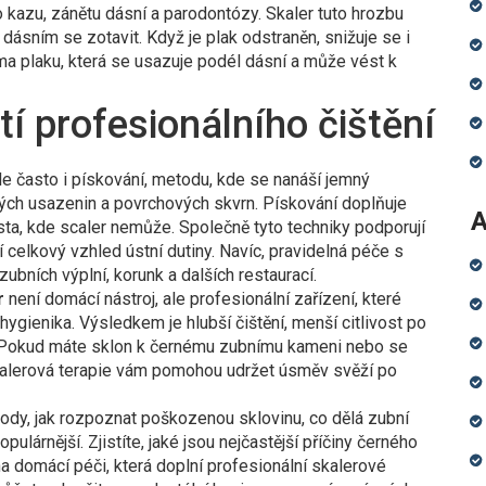
 kazu, zánětu dásní a parodontózy. Skaler tuto hrozbu
 dásním se zotavit. Když je plak odstraněn, snižuje se i
ma plaku, která se usazuje podél dásní a může vést k
tí profesionálního čištění
le často i
pískování
,
metodu, kde se nanáší jemný
kých usazenin a povrchových skvrn
. Pískování doplňuje
A
sta, kde scaler nemůže. Společně tyto techniky podporují
í celkový vzhled ústní dutiny. Navíc, pravidelná péče s
zubních výplní, korunk a dalších restaurací.
r
není domácí nástroj, ale profesionální zařízení, které
gienika. Výsledkem je hlubší čištění, menší citlivost po
. Pokud máte sklon k černému zubnímu kameni nebo se
skalerová terapie vám pomohou udržet úsměv svěží po
ody, jak rozpoznat poškozenou sklovinu, co dělá zubní
ulárnější. Zjistíte, jaké jsou nejčastější příčiny černého
na domácí péči, která doplní profesionální skalerové