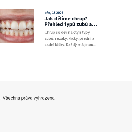
metody. Zjistěte, jak funguje,
zubním plakem a dalšími
proč je lepší a kdo by ho měl
zdravotními problémy, které
bře, 13 2026
dělat. Zabraňte zánětům
mohou ovlivnit spánkové
Jak dělíme chrup?
dásní a ztrátě zubů.
vzorce.
Přehled typů zubů a
jejich funkcí
Chrup se dělí na čtyři typy
zubů: řezáky, kličky, přední a
zadní kličky. Každý má jinou
funkci - od řezání až po mletí
potravy. Pojďte se dozvědět,
jak fungují a proč je důležité je
chránit.
. Všechna práva vyhrazena.