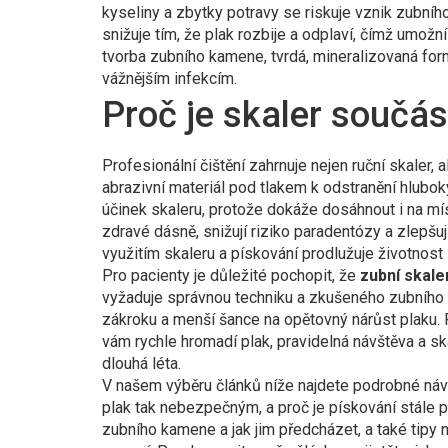
kyseliny a zbytky potravy
se riskuje vznik zubního
snižuje tím, že plak rozbije a odplaví, čímž umožní
tvorba
zubního kamene
,
tvrdá, mineralizovaná for
vážnějším infekcím
.
Proč je skaler součás
Profesionální čištění zahrnuje nejen ruční skaler, a
abrazivní materiál pod tlakem k odstranění hlubo
účinek skaleru, protože dokáže dosáhnout i na mí
zdravé dásně, snižují riziko paradentózy a zlepšuj
využitím skaleru a pískování prodlužuje životnost 
Pro pacienty je důležité pochopit, že
zubní skale
vyžaduje správnou techniku a zkušeného zubního hy
zákroku a menší šance na opětovný nárůst plaku
vám rychle hromadí plak, pravidelná návštěva a 
dlouhá léta.
V našem výběru článků níže najdete podrobné náv
plak tak nebezpečným, a proč je pískování stále pop
zubního kamene a jak jim předcházet, a také tipy 