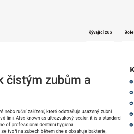
Kývající zub
Bole
K
 k čistým zubům a
vé nebo ruční zařízení, které odstraňuje usazený zubní
é linii
. Also known as
ultrazvukový scaler
, it is a standard
ne of professional dentální hygiena.
á se tvoří na zubech během dne a obsahuje bakterie,