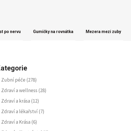
st po nervu
Gumičky na rovnátka
Mezera mezi zuby
ategorie
Zubní péče
(278)
Zdraví a wellness
(28)
Zdraví a krása
(12)
Zdraví a lékařství
(7)
Zdraví a Krása
(6)