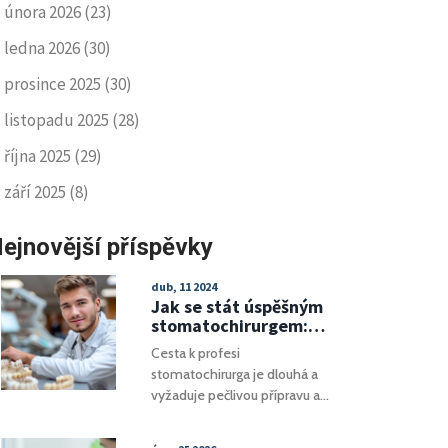
února 2026
(23)
ledna 2026
(30)
prosince 2025
(30)
listopadu 2025
(28)
října 2025
(29)
září 2025
(8)
ejnovější příspěvky
dub, 11 2024
Jak se stát úspěšným
stomatochirurgem:
Klíčové kroky a tipy
Cesta k profesi
stomatochirurga je dlouhá a
vyžaduje pečlivou přípravu a
odhodlání. Tento článek
poskytuje podrobný přehled