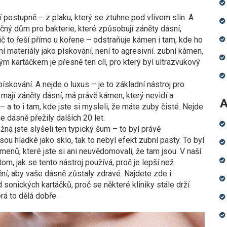
 postupně – z plaku, který se ztuhne pod vlivem slin. A
čný dům pro bakterie, které způsobují záněty dásní,
ič to řeší přímo u kořene – odstraňuje kámen i tam, kde ho
í materiály jako pískování, není to agresivní.
zubní kámen
,
žným kartáčkem
je přesně ten cíl, pro který byl ultrazvukový
pískování. A nejde o luxus – je to základní nástroj pro
í mají záněty dásní, má právě kámen, který nevidí a
A
– a to i tam, kde jste si mysleli, že máte zuby čisté. Nejde
e dásně přežily dalších 20 let.
žná jste slyšeli ten typický šum – to byl právě
 jsou hladké jako sklo, tak to nebyl efekt zubní pasty. To byl
enů, které jste si ani neuvědomovali, že tam jsou. V naší
om, jak se tento nástroj používá, proč je lepší než
štění, aby vaše dásně zůstaly zdravé. Najdete zde i
d sonických kartáčků, proč se některé kliniky stále drží
erá to dělá dobře.