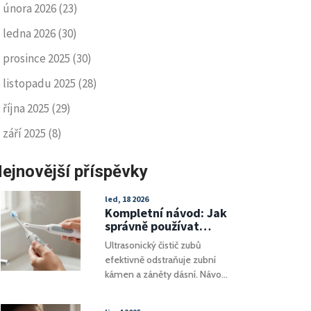
února 2026
(23)
ledna 2026
(30)
prosince 2025
(30)
listopadu 2025
(28)
října 2025
(29)
září 2025
(8)
ejnovější příspěvky
led, 18 2026
Kompletní návod: Jak
správně používat
ultrasonický čistič
Ultrasonický čistič zubů
zubů
efektivně odstraňuje zubní
kámen a záněty dásní. Návod,
jak ho správně používat, co
vybírat při nákupu a jaké