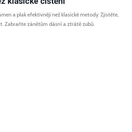
ež klasické čištění
men a plak efektivněji než klasické metody. Zjistěte,
lat. Zabraňte zánětům dásní a ztrátě zubů.