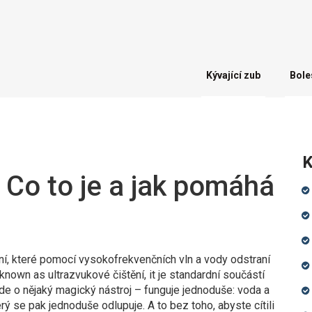
Kývající zub
Bole
K
: Co to je a jak pomáhá
ní, které pomocí vysokofrekvenčních vln a vody odstraní
o known as
ultrazvukové čištění
, it je standardní součástí
e o nějaký magický nástroj – funguje jednoduše: voda a
erý se pak jednoduše odlupuje. A to bez toho, abyste cítili