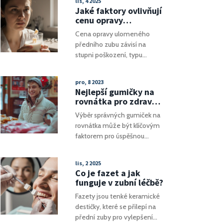
lis, 4 2025
chyby se vyhnout.
Jaké faktory ovlivňují
cenu opravy
ulomeného předního
Cena opravy ulomeného
zubu?
předního zubu závisí na
stupni poškození, typu
materiálu, stavu kořene a
kvalitě kliniky. Od kompozitní
pro, 8 2023
výplně po implantát - zjistěte,
Nejlepší gumičky na
co vás oprava skutečně stojí.
rovnátka pro zdravé a
krásné zuby
Výběr správných gumiček na
rovnátka může být klíčovým
faktorem pro úspěšnou
ortodontickou léčbu a
dosažení vytouženého
lis, 2 2025
úsměvu. Tento článek
Co je fazet a jak
poskytuje ucelený přehled o
funguje v zubní léčbě?
různých typech gumiček,
Fazety jsou tenké keramické
jejich vlivu na léčbu a tipy, jak
destičky, které se přilepí na
si vybrat ty nejlepší. Budeme
přední zuby pro vylepšení
se věnovat také správné péči