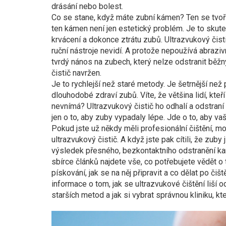
drásání nebo bolest.
Co se stane, když máte zubní kámen? Ten se tvoří
ten kámen není jen estetický problém. Je to skute
krvácení a dokonce ztrátu zubů. Ultrazvukový čist
ruční nástroje nevidí. A protože nepoužívá abrazivn
tvrdý nános na zubech, který nelze odstranit bě
čistič navržen.
Je to rychlejší než staré metody. Je šetrnější než 
dlouhodobé zdraví zubů. Víte, že většina lidí, kteř
nevnímá? Ultrazvukový čistič ho odhalí a odstraní 
jen o to, aby zuby vypadaly lépe. Jde o to, aby vaš
Pokud jste už někdy měli profesionální čištění, mo
ultrazvukový čistič. A když jste pak cítili, že zuby
výsledek přesného, bezkontaktního odstranění kam
sbírce článků najdete vše, co potřebujete vědět o t
pískování, jak se na něj připravit a co dělat po či
informace o tom, jak se ultrazvukové čištění liší o
starších metod a jak si vybrat správnou kliniku, kt