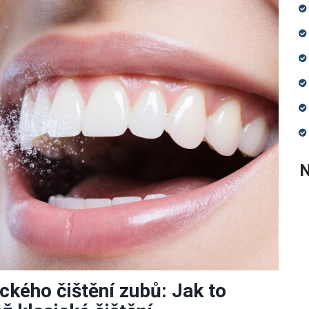
N
ckého čištění zubů: Jak to