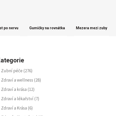
st po nervu
Gumičky na rovnátka
Mezera mezi zuby
ategorie
Zubní péče
(276)
Zdraví a wellness
(28)
Zdraví a krása
(12)
Zdraví a lékařství
(7)
Zdraví a Krása
(6)