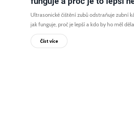
funguje a proč je to lepší n
Ultrasonické čištění zubů odstraňuje zubní ká
jak funguje, proč je lepší a kdo by ho měl dě
Číst více