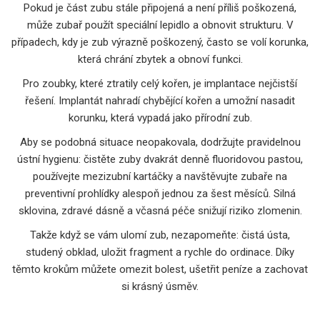
Pokud je část zubu stále připojená a není příliš poškozená,
může zubař použít speciální lepidlo a obnovit strukturu. V
případech, kdy je zub výrazně poškozený, často se volí korunka,
která chrání zbytek a obnoví funkci.
Pro zoubky, které ztratily celý kořen, je implantace nejčistší
řešení. Implantát nahradí chybějící kořen a umožní nasadit
korunku, která vypadá jako přírodní zub.
Aby se podobná situace neopakovala, dodržujte pravidelnou
ústní hygienu: čistěte zuby dvakrát denně fluoridovou pastou,
používejte mezizubní kartáčky a navštěvujte zubaře na
preventivní prohlídky alespoň jednou za šest měsíců. Silná
sklovina, zdravé dásně a včasná péče snižují riziko zlomenin.
Takže když se vám ulomí zub, nezapomeňte: čistá ústa,
studený obklad, uložit fragment a rychle do ordinace. Díky
těmto krokům můžete omezit bolest, ušetřit peníze a zachovat
si krásný úsměv.