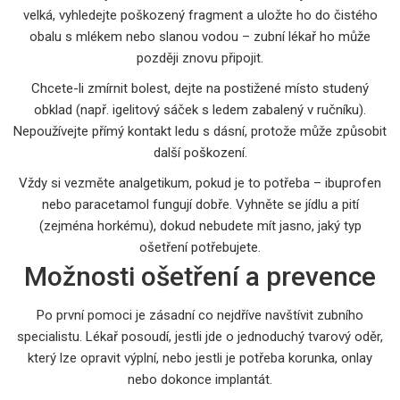
velká, vyhledejte poškozený fragment a uložte ho do čistého
obalu s mlékem nebo slanou vodou – zubní lékař ho může
později znovu připojit.
Chcete-li zmírnit bolest, dejte na postižené místo studený
obklad (např. igelitový sáček s ledem zabalený v ručníku).
Nepoužívejte přímý kontakt ledu s dásní, protože může způsobit
další poškození.
Vždy si vezměte analgetikum, pokud je to potřeba – ibuprofen
nebo paracetamol fungují dobře. Vyhněte se jídlu a pití
(zejména horkému), dokud nebudete mít jasno, jaký typ
ošetření potřebujete.
Možnosti ošetření a prevence
Po první pomoci je zásadní co nejdříve navštívit zubního
specialistu. Lékař posoudí, jestli jde o jednoduchý tvarový oděr,
který lze opravit výplní, nebo jestli je potřeba korunka, onlay
nebo dokonce implantát.