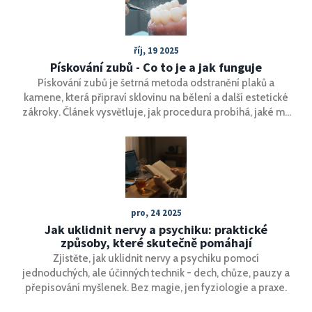
říj, 19 2025
Pískování zubů - Co to je a jak funguje
Pískování zubů je šetrná metoda odstranění plaků a
kamene, která připraví sklovinu na bělení a další estetické
zákroky. Článek vysvětluje, jak procedura probíhá, jaké má
výhody, rizika a jak se o zuby po ní starat.
pro, 24 2025
Jak uklidnit nervy a psychiku: praktické
způsoby, které skutečně pomáhají
Zjistěte, jak uklidnit nervy a psychiku pomocí
jednoduchých, ale účinných technik - dech, chůze, pauzy a
přepisování myšlenek. Bez magie, jen fyziologie a praxe.