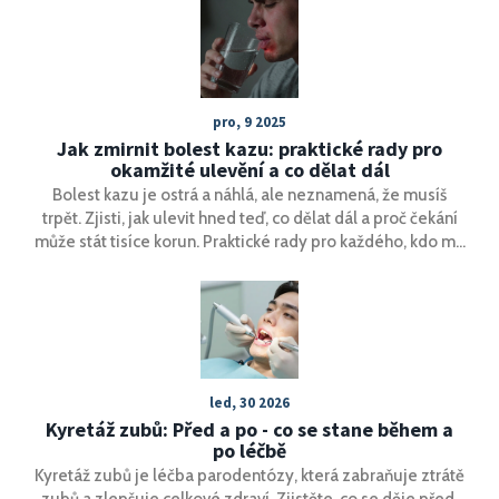
pro, 9 2025
Jak zmirnit bolest kazu: praktické rady pro
okamžité ulevění a co dělat dál
Bolest kazu je ostrá a náhlá, ale neznamená, že musíš
trpět. Zjisti, jak ulevit hned teď, co dělat dál a proč čekání
může stát tisíce korun. Praktické rady pro každého, kdo má
kaz.
led, 30 2026
Kyretáž zubů: Před a po - co se stane během a
po léčbě
Kyretáž zubů je léčba parodentózy, která zabraňuje ztrátě
zubů a zlepšuje celkové zdraví. Zjistěte, co se děje před,