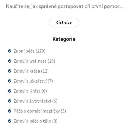
Naučíte se, jak správně postupovat při první pomoci,
kdy navštívit zubní pohotovost a jaké možné léčebné
Číst více
postupy vás čekají. Kromě toho se dozvíte, jak
předejít dalším úrazům vašich zubů a udržet je
Kategorie
zdravé.
Zubní péče
(279)
Zdraví a wellness
(28)
Zdraví a krása
(12)
Zdraví a lékařství
(7)
Zdraví a Krása
(6)
Zdraví a životní styl
(6)
Péče o domácí mazlíčky
(5)
Zdraví a péče o tělo
(3)