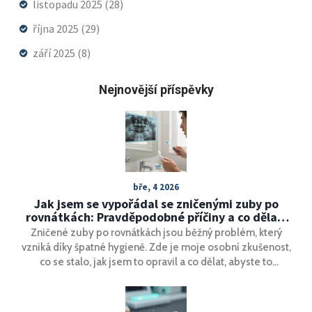
listopadu 2025
(28)
října 2025
(29)
září 2025
(8)
Nejnovější příspěvky
bře, 4 2026
Jak jsem se vypořádal se zničenými zuby po
rovnátkách: Pravděpodobné příčiny a co dělat,
když se to stane i vám
Zničené zuby po rovnátkách jsou běžný problém, který
vzniká díky špatné hygieně. Zde je moje osobní zkušenost,
co se stalo, jak jsem to opravil a co dělat, abyste to
neprožili vy.