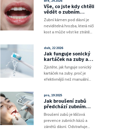
bře, 24 2026
změnit vaše životní kvalitu.
Vše, co jste kdy chtěli
vědět o zubním
kameni pod dásní
Zubní kámen pod dásní je
neviditelná hrozba, která ničí
kost a může vést ke ztrátě
zubů. Zjistěte, jak se tvoří,
jaké má příznaky a proč ho
dub, 22 2026
nelze odstranit doma.
Jak funguje sonický
Nečekáte, až vás někdo
kartáček na zuby a
upozorní.
proč je lepší než
Zjistěte, jak funguje sonický
manuální?
kartáček na zuby, proč je
efektivnější než manuální
čištění a jak správně
kombinovat s mezizubními
pro, 19 2025
kartáčkama pro zdravý úsměv.
Jak broušení zubů
předchází zubním
problémům: pravda a
Broušení zubů je klíčová
mýty
prevence zubních kázů a
zánětů dásní. Odstraňuje