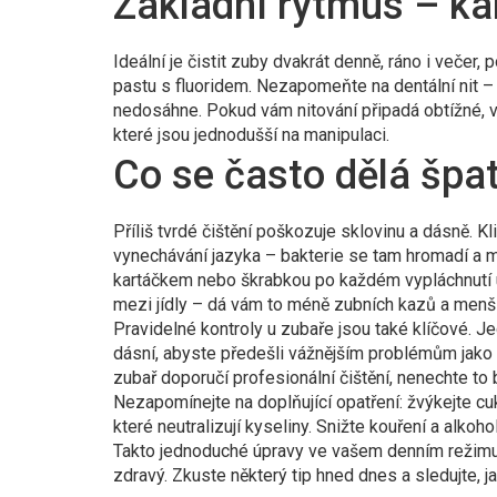
Základní rytmus – ka
Ideální je čistit zuby dvakrát denně, ráno i večer
pastu s fluoridem. Nezapomeňte na dentální nit –
nedosáhne. Pokud vám nitování připadá obtížné, v
které jsou jednodušší na manipulaci.
Co se často dělá špat
Příliš tvrdé čištění poškozuje sklovinu a dásně. Kl
vynechávání jazyka – bakterie se tam hromadí a 
kartáčkem nebo škrabkou po každém vypláchnutí 
mezi jídly – dá vám to méně zubních kazů a menší 
Pravidelné kontroly u zubaře jsou také klíčové. 
dásní, abyste předešli vážnějším problémům jako
zubař doporučí profesionální čištění, nenechte to
Nezapomínejte na doplňující opatření: žvýkejte cuk
které neutralizují kyseliny. Snižte kouření a alkoho
Takto jednoduché úpravy ve vašem denním režimu 
zdravý. Zkuste některý tip hned dnes a sledujte, ja