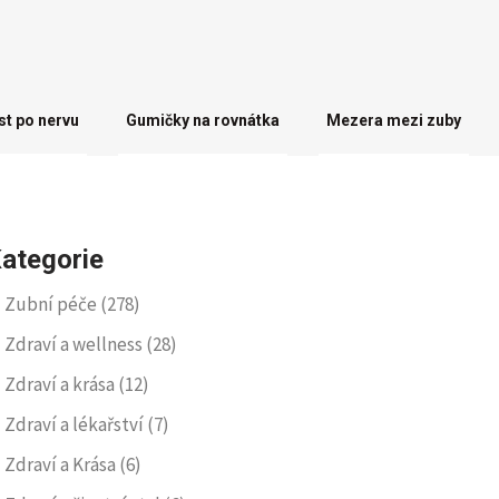
st po nervu
Gumičky na rovnátka
Mezera mezi zuby
ategorie
Zubní péče
(278)
Zdraví a wellness
(28)
Zdraví a krása
(12)
Zdraví a lékařství
(7)
Zdraví a Krása
(6)