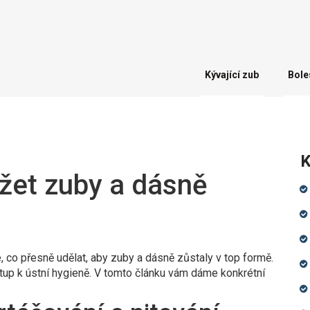
Kývající zub
Bole
K
ržet zuby a dásně
 co přesně udělat, aby zuby a dásně zůstaly v top formě.
ístup k ústní hygieně. V tomto článku vám dáme konkrétní