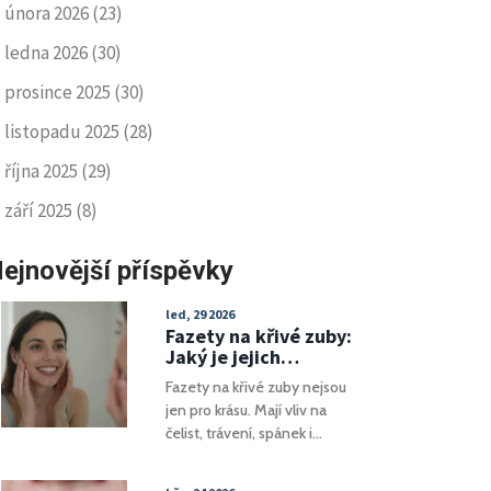
února 2026
(23)
ledna 2026
(30)
prosince 2025
(30)
listopadu 2025
(28)
října 2025
(29)
září 2025
(8)
ejnovější příspěvky
led, 29 2026
Fazety na křivé zuby:
Jaký je jejich
skutečný vliv na
Fazety na křivé zuby nejsou
zdraví úst a celého
jen pro krásu. Mají vliv na
těla
čelist, trávení, spánek i
celkové zdraví. Zjistěte, jak
oprava křivých zubů může