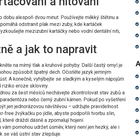
rtáčování a nitování
, po dobu alespoň dvou minut. Používejte měkký štětinu a
 pomáhá odstranit plak mezi zuby, kde kartáček
yzkoušejte mezizubní kartáčky nebo vodní dentální niti,
ně a jak to napravit
A
ikněte na mírný tlak a kruhové pohyby. Další častý omyl je
mohou způsobit špatný dech. Očistěte jazyk jemným
úst. A konečně, vyhýbejte se sladkým a kyselým nápojům
riziko eroze skloviny.
Jednou za šest měsíců nechávejte zkontrolovat stav zubů a
 paradentóza nebo černý zubní kámen. Pokud po vyšetření
 být jen jednorázovou návštěvou – udržujte pravidelnost.
r‑free žvýkačku po jídle, abyste podpořili tvorbu slin,
l, které dráždí dásně a zpomalují hojení.
vám pomohou udržet úsměv, který není jen hezký, ale i
k se váš ústní stav zlepšuje.