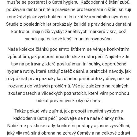
musíte se postarat i o ústní hygienu. Každodenní čištění zubů,
používání dentální nitě a pravidelné profesionální čištění snižují
množství plakových bakterií a tím i zátěž imunitního systému.
Studie z posledních let prokázaly, že lidé s pravidelnou dentální
kontrolou mají nižší výskyt zánětlivých markerů v krvi, což
signalizuje celkově lepší imunitní rovnováhu.
Naše kolekce článků pod tímto štítkem se věnuje konkrétním
způsobům, jak podpořit imunitu skrze ústní péči. Najdete zde
tipy na potraviny, které posilují imunitní buňky, doporučené
hygiena rutiny, které snižují zátěž dásní, a praktické návody, jak
rozpoznat první příznaky kazu nebo parodontózy dříve, než se
rozvinou do vážných problémů. Vše je založeno na reálných
zkušenostech a vědeckých poznatcích, které vám pomohou
udělat preventivní kroky už dnes.
Takže pokud vás zajímá, jak propojit imunitní systém s
každodenní ústní péčí, podívejte se na naše články níže.
Nabízíme praktické rady, konkrétní postupy a jasné vysvětlení,
jaký vliv má silná obrana na zdravý úsměv a na celkové zdraví