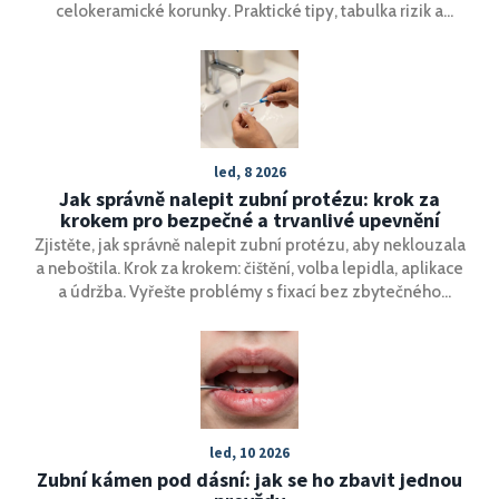
celokeramické korunky. Praktické tipy, tabulka rizik a
odpovědi na časté otázky.
led, 8 2026
Jak správně nalepit zubní protézu: krok za
krokem pro bezpečné a trvanlivé upevnění
Zjistěte, jak správně nalepit zubní protézu, aby neklouzala
a neboštila. Krok za krokem: čištění, volba lepidla, aplikace
a údržba. Vyřešte problémy s fixací bez zbytečného
stresu.
led, 10 2026
Zubní kámen pod dásní: jak se ho zbavit jednou