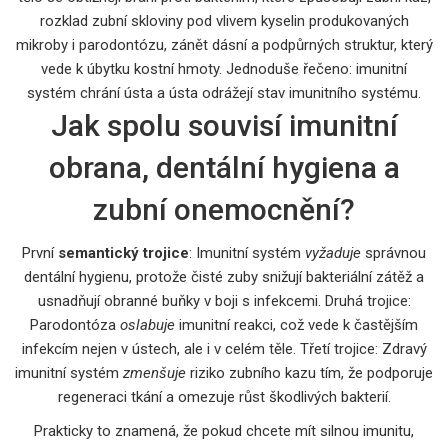
rozklad zubní skloviny pod vlivem kyselin produkovaných
mikroby
i
parodontózu
,
zánět dásní a podpůrných struktur, který
vede k úbytku kostní hmoty
. Jednoduše řečeno: imunitní
systém chrání ústa a ústa odrážejí stav imunitního systému.
Jak spolu souvisí imunitní
obrana, dentální hygiena a
zubní onemocnění?
První
semantický trojice
: Imunitní systém
vyžaduje
správnou
dentální hygienu, protože čisté zuby snižují bakteriální zátěž a
usnadňují obranné buňky v boji s infekcemi. Druhá trojice:
Parodontóza
oslabuje
imunitní reakci, což vede k častějším
infekcím nejen v ústech, ale i v celém těle. Třetí trojice: Zdravý
imunitní systém
zmenšuje
riziko zubního kazu tím, že podporuje
regeneraci tkání a omezuje růst škodlivých bakterií.
Prakticky to znamená, že pokud chcete mít silnou imunitu,