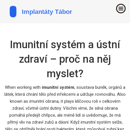
Imunitní systém a ústní
zdraví – proč na něj
myslet?
When working with
imunitní systém
,
soustava buněk, orgánů a
látek, která chrání tělo před infekcemi a udržuje rovnováhu
. Also
known as
imunitní obrana
, it plays klíčovou roli v celkovém
zdraví, včetně ústní dutiny.
Všichni víme, že silná obrana
pomáhá předejít chřipce, ale méně lidí si uvědomuje, že má
přímý vliv na zdraví zubů a dásní. Když imunitní systém selže,
tělo se obtížněji brání proti bakteriím, které způsobují
zubní kaz
,