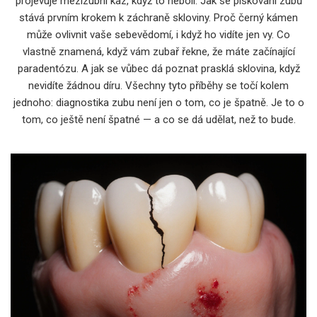
projevuje mezizubní kaz, když to nebolí. Jak se pískování zubů
stává prvním krokem k záchraně skloviny. Proč černý kámen
může ovlivnit vaše sebevědomí, i když ho vidíte jen vy. Co
vlastně znamená, když vám zubař řekne, že máte začínající
paradentózu. A jak se vůbec dá poznat prasklá sklovina, když
nevidíte žádnou díru. Všechny tyto příběhy se točí kolem
jednoho: diagnostika zubu není jen o tom, co je špatně. Je to o
tom, co ještě není špatné — a co se dá udělat, než to bude.