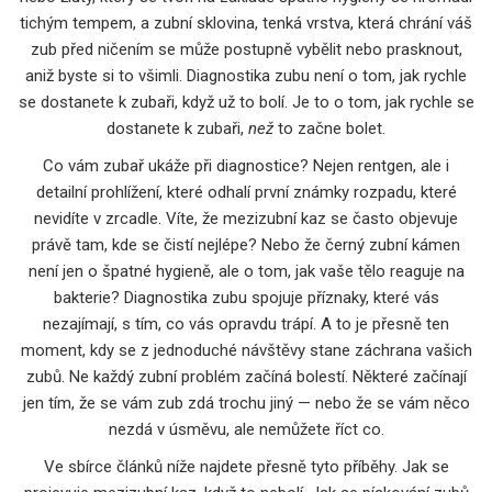
tichým tempem, a
zubní sklovina
,
tenká vrstva, která chrání váš
zub před ničením
se může postupně vybělit nebo prasknout,
aniž byste si to všimli. Diagnostika zubu není o tom, jak rychle
se dostanete k zubaři, když už to bolí. Je to o tom, jak rychle se
dostanete k zubaři,
než
to začne bolet.
Co vám zubař ukáže při diagnostice? Nejen rentgen, ale i
detailní prohlížení, které odhalí první známky rozpadu, které
nevidíte v zrcadle. Víte, že mezizubní kaz se často objevuje
právě tam, kde se čistí nejlépe? Nebo že černý zubní kámen
není jen o špatné hygieně, ale o tom, jak vaše tělo reaguje na
bakterie? Diagnostika zubu spojuje příznaky, které vás
nezajímají, s tím, co vás opravdu trápí. A to je přesně ten
moment, kdy se z jednoduché návštěvy stane záchrana vašich
zubů. Ne každý zubní problém začíná bolestí. Některé začínají
jen tím, že se vám zub zdá trochu jiný — nebo že se vám něco
nezdá v úsměvu, ale nemůžete říct co.
Ve sbírce článků níže najdete přesně tyto příběhy. Jak se