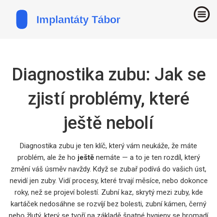
Diagnostika zubu: Jak se
zjistí problémy, které
ještě nebolí
Diagnostika zubu je ten klíč, který vám neukáže, že máte
problém, ale že ho
ještě
nemáte — a to je ten rozdíl, který
změní váš úsměv navždy. Když se zubař podívá do vašich úst,
nevidí jen zuby. Vidí procesy, které trvají měsíce, nebo dokonce
roky, než se projeví bolestí.
Zubní kaz
,
skrytý mezi zuby, kde
kartáček nedosáhne
se rozvíjí bez bolesti,
zubní kámen
,
černý
nebo žlutý, který se tvoří na základě špatné hygieny
se hromadí