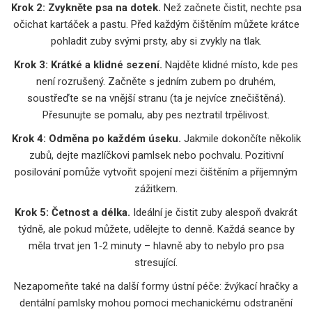
Krok 2: Zvykněte psa na dotek.
Než začnete čistit, nechte psa
očichat kartáček a pastu. Před každým čištěním můžete krátce
pohladit zuby svými prsty, aby si zvykly na tlak.
Krok 3: Krátké a klidné sezení.
Najděte klidné místo, kde pes
není rozrušený. Začněte s jedním zubem po druhém,
soustřeďte se na vnější stranu (ta je nejvíce znečištěná).
Přesunujte se pomalu, aby pes neztratil trpělivost.
Krok 4: Odměna po každém úseku.
Jakmile dokončíte několik
zubů, dejte mazlíčkovi pamlsek nebo pochvalu. Pozitivní
posilování pomůže vytvořit spojení mezi čištěním a příjemným
zážitkem.
Krok 5: Četnost a délka.
Ideální je čistit zuby alespoň dvakrát
týdně, ale pokud můžete, udělejte to denně. Každá seance by
měla trvat jen 1‑2 minuty – hlavně aby to nebylo pro psa
stresující.
Nezapomeňte také na další formy ústní péče: žvýkací hračky a
dentální pamlsky mohou pomoci mechanickému odstranění