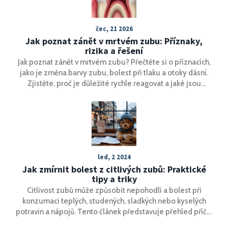
čec, 21 2026
Jak poznat zánět v mrtvém zubu: Příznaky,
rizika a řešení
Jak poznat zánět v mrtvém zubu? Přečtěte si o příznacích,
jako je změna barvy zubu, bolest při tlaku a otoky dásní.
Zjistěte, proč je důležité rychle reagovat a jaké jsou
možnosti léčby.
led, 2 2024
Jak zmírnit bolest z citlivých zubů: Praktické
tipy a triky
Citlivost zubů může způsobit nepohodlí a bolest při
konzumaci teplých, studených, sladkých nebo kyselých
potravin a nápojů. Tento článek představuje přehled příčin
citlivosti zubů a nabízí praktické tipy a triky, jak zmírnit