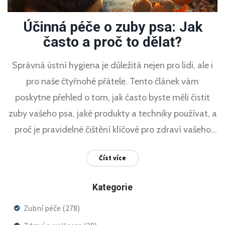
Účinná péče o zuby psa: Jak
často a proč to dělat?
Správná ústní hygiena je důležitá nejen pro lidi, ale i
pro naše čtyřnohé přátele. Tento článek vám
poskytne přehled o tom, jak často byste měli čistit
zuby vašeho psa, jaké produkty a techniky používat, a
proč je pravidelné čištění klíčové pro zdraví vašeho
mazlíčka. Zjistěte, jak můžete předejít zubnímu kazu
Číst více
a onemocněním dásní, a zajistěte tak vašemu psovi
šťastný a zdravý život.
Kategorie
Zubní péče
(278)