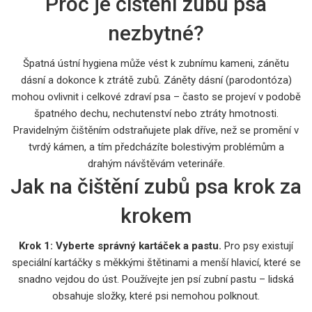
Proč je čištění zubů psa
nezbytné?
Špatná ústní hygiena může vést k zubnímu kameni, zánětu
dásní a dokonce k ztrátě zubů. Záněty dásní (parodontóza)
mohou ovlivnit i celkové zdraví psa – často se projeví v podobě
špatného dechu, nechutenství nebo ztráty hmotnosti.
Pravidelným čištěním odstraňujete plak dříve, než se promění v
tvrdý kámen, a tím předcházíte bolestivým problémům a
drahým návštěvám veterináře.
Jak na čištění zubů psa krok za
krokem
Krok 1: Vyberte správný kartáček a pastu.
Pro psy existují
speciální kartáčky s měkkými štětinami a menší hlavicí, které se
snadno vejdou do úst. Používejte jen psí zubní pastu – lidská
obsahuje složky, které psi nemohou polknout.