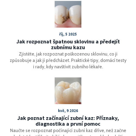
bolest a zlepšit kvalitu vašeho úsměvu. Představíme nejen
domácí péči, ale i profesionální postupy, které vám
pomohou udržet zuby zdravé a snížit citlivost.
říj, 5 2025
Jak rozpoznat špatnou sklovinu a předejít
zubnímu kazu
Zjistěte, jak rozpoznat poškozenou sklovinu, co ji
způsobuje a jak jí předcházet. Praktické tipy, domácí testy
i rady, kdy navštívit zubního lékaře.
kvě, 9 2026
Jak poznat začínající zubní kaz: Příznaky,
diagnostika a první pomoc
Naučte se rozpoznat počínající zubní kaz dříve, než začne