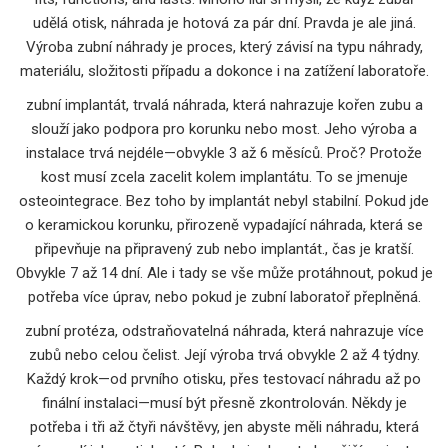
udělá otisk, náhrada je hotová za pár dní. Pravda je ale jiná.
Výroba zubní náhrady je proces, který závisí na typu náhrady,
materiálu, složitosti případu a dokonce i na zatížení laboratoře.
zubní implantát
,
trvalá náhrada, která nahrazuje kořen zubu a
slouží jako podpora pro korunku nebo most
.
Jeho výroba a
instalace trvá nejdéle—obvykle 3 až 6 měsíců. Proč? Protože
kost musí zcela zacelit kolem implantátu. To se jmenuje
osteointegrace. Bez toho by implantát nebyl stabilní. Pokud jde
o
keramickou korunku
,
přirozeně vypadající náhrada, která se
připevňuje na připravený zub nebo implantát
.
, čas je kratší.
Obvykle 7 až 14 dní. Ale i tady se vše může protáhnout, pokud je
potřeba více úprav, nebo pokud je zubní laboratoř přeplněná.
zubní protéza
,
odstraňovatelná náhrada, která nahrazuje více
zubů nebo celou čelist
.
Její výroba trvá obvykle 2 až 4 týdny.
Každý krok—od prvního otisku, přes testovací náhradu až po
finální instalaci—musí být přesně zkontrolován. Někdy je
potřeba i tři až čtyři návštěvy, jen abyste měli náhradu, která