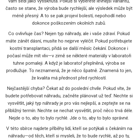
vám sedí jako vytisknutá. Pokud si vyberete levnější variantu,
často se stane, že výroba bude rychlejší, ale výsledek může být
méně přesný. A to se pak projeví bolestí, nepohodlí nebo
dokonce poškozením okolních zubů.
Co ovlivňuje čas? Nejen typ náhrady, ale i vaše zdraví. Pokud
máte zánět dásní, musíte ho nejprve vyléčit. Pokud potřebujete
kostní transplantaci, přidá se další měsíc čekání. Dokonce i
počasí může mít vliv—v zimě se některé materiály v laboratoři
tuhne pomaleji. A když je laboratoř přeplněná, výroba se
prodlužuje. To neznamená, že je něco špatně. Znamená to jen,
že kvalita má přednost před rychlostí.
Nejčastější chyba? Čekat až do poslední chvíle. Pokud víte, že
budete potřebovat náhradu, začněte plánovat už teď. Nechte si
vysvětlit, jaký typ náhrady je pro vás nejlepší, a zeptejte se na
přibližný termín. Nechte se nechat vysvětlit, proč něco trvá déle.
Nejde o to, aby to bylo rychlé. Jde o to, aby to bylo správné.
V této sbírce najdete příběhy lidí, kteří se potýkali s čekáním na
náhradu—od těch, kteří si mysleli, že to bude rychlé, až po ty,