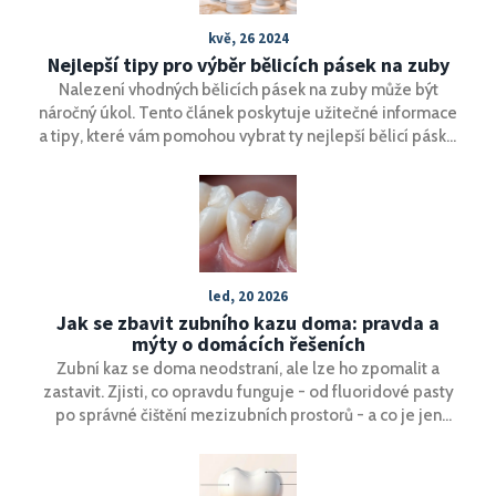
kvě, 26 2024
Nejlepší tipy pro výběr bělicích pásek na zuby
Nalezení vhodných bělicích pásek na zuby může být
náročný úkol. Tento článek poskytuje užitečné informace
a tipy, které vám pomohou vybrat ty nejlepší bělicí pásky.
Od přehledu různých možností na trhu až po rady, jak je
bezpečně a efektivně používat.
led, 20 2026
Jak se zbavit zubního kazu doma: pravda a
mýty o domácích řešeních
Zubní kaz se doma neodstraní, ale lze ho zpomalit a
zastavit. Zjisti, co opravdu funguje - od fluoridové pasty
po správné čištění mezizubních prostorů - a co je jen
mýtus.