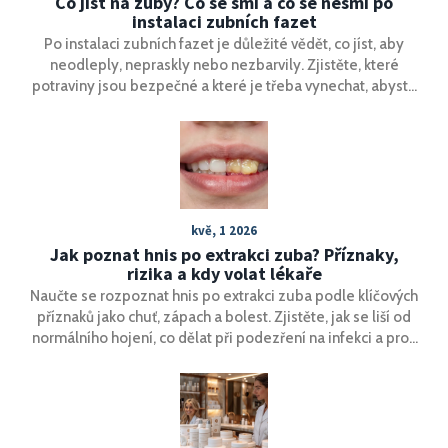
Co jíst na zuby? Co se smí a co se nesmí po
instalaci zubních fazet
Po instalaci zubních fazet je důležité vědět, co jíst, aby
neodleply, nepraskly nebo nezbarvily. Zjistěte, které
potraviny jsou bezpečné a které je třeba vynechat, abyste
si užívali krásné zuby dlouho.
kvě, 1 2026
Jak poznat hnis po extrakci zuba? Příznaky,
rizika a kdy volat lékaře
Naučte se rozpoznat hnis po extrakci zuba podle klíčových
příznaků jako chuť, zápach a bolest. Zjistěte, jak se liší od
normálního hojení, co dělat při podezření na infekci a proč
je třeba odložit Opalescence bělení.