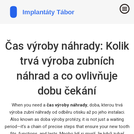
Čas výroby náhrady: Kolik
trvá výroba zubních
náhrad a co ovlivňuje
dobu čekání
When you need a
čas výroby náhrady
,
doba, kterou trvá
výroba zubní náhrady od odběru otisku až po jeho instalaci
.
Also known as
doba výroby protézy
, it is not just a waiting
period—it’s a chain of precise steps that ensure your new tooth
fits, functions, and lasts.
Mnoho lidí si myslí, že když zubař