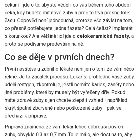
čekání - jde o to, abyste věděli, co vás během toho období
čeká, kdy budete mít nové zuby a proč to trvá přesně tolik
času. Odpověď není jednoduchá, protože vše závisí na tom,
co přesně potřebujete: jedna fazeta? Celá čelist? Implantát
s korunkou? Ale většině lidí jde o
celokeramické fazety
, a
proto se podíváme především na ně.
Co se děje v prvních dnech?
První návštěva u zubního lékaře není jen o tom, že vám něco
řekne. Je to začátek procesu. Lékař si prohlédne vaše zuby,
udělá rentgen, zkontroluje, jestli nemáte karies, záněty nebo
jiné problémy, které by musely být vyřešeny dřív. Pokud
máte zdravé zuby a jen chcete zlepšit vzhled - například
skrýt špatně zbarvené nebo poškozené zuby - pak se
přechází k přípravě.
Příprava znamená, že vám lékař lehce odbrousí povrch
zubu, obvykle 0,3 až 0,7 mm. To je málo, ale dost na to, aby