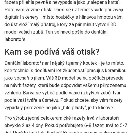
fazeta přilehla pevně a nevypadala jako „nalepená karta“.
Poté vám vezme otisk. Dnes se už téměř všude používají
digitální skenery - místo houbičky s hlínavou hmotou vám
do úst vloží malý přístroj, který za pár minut vytvoří 3D
model vašich zubů. Ten se hned pošle do dentální
laboratoře.
Kam se podívá váš otisk?
Dentální laboratoř není nějaký tajemný koutek - je to místo,
kde technici s desítkami let zkušeností pracují s keramikou
jako sochaři s jílem. Váš 3D model se na počítači převede
na návrh fazety, která bude odpovídat vašemu přirozenému
vzhledu. Barva se vybírá podle vašich zbylých zubů, tvar
podle vaší tváře a úsměvu. Pokud chcete, aby vám fazety
vypadaly přirozeně, ne jako „bílé plasty“, je to klíčové.
Pro výrobu jedné celokeramické fazety trvá v laboratoři
obvykle 2 až 4 dny. Pokud potřebujete 6-8 fazet, trvá to 5-7
dní. Proč to trvá tak dlouho? Keramika se nevypaluje jednou.