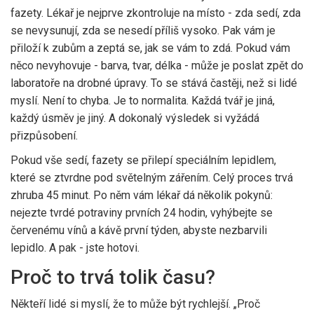
fazety. Lékař je nejprve zkontroluje na místo - zda sedí, zda
se nevysunují, zda se nesedí příliš vysoko. Pak vám je
přiloží k zubům a zeptá se, jak se vám to zdá. Pokud vám
něco nevyhovuje - barva, tvar, délka - může je poslat zpět do
laboratoře na drobné úpravy. To se stává častěji, než si lidé
myslí. Není to chyba. Je to normalita. Každá tvář je jiná,
každý úsměv je jiný. A dokonalý výsledek si vyžádá
přizpůsobení.
Pokud vše sedí, fazety se přilepí speciálním lepidlem,
které se ztvrdne pod světelným zářením. Celý proces trvá
zhruba 45 minut. Po něm vám lékař dá několik pokynů:
nejezte tvrdé potraviny prvních 24 hodin, vyhýbejte se
červenému vínů a kávě první týden, abyste nezbarvili
lepidlo. A pak - jste hotovi.
Proč to trvá tolik času?
Někteří lidé si myslí, že to může být rychlejší. „Proč