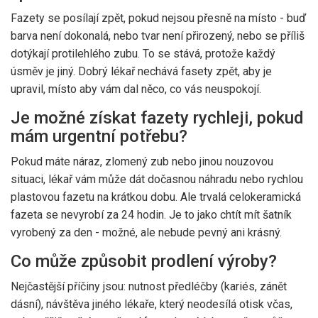
Fazety se posílají zpět, pokud nejsou přesně na místo - buď
barva není dokonalá, nebo tvar není přirozený, nebo se příliš
dotýkají protilehlého zubu. To se stává, protože každý
úsměv je jiný. Dobrý lékař nechává fasety zpět, aby je
upravil, místo aby vám dal něco, co vás neuspokojí.
Je možné získat fazety rychleji, pokud
mám urgentní potřebu?
Pokud máte náraz, zlomený zub nebo jinou nouzovou
situaci, lékař vám může dát dočasnou náhradu nebo rychlou
plastovou fazetu na krátkou dobu. Ale trvalá celokeramická
fazeta se nevyrobí za 24 hodin. Je to jako chtít mít šatník
vyrobený za den - možné, ale nebude pevný ani krásný.
Co může způsobit prodlení výroby?
Nejčastější příčiny jsou: nutnost předléčby (kariés, zánět
dásní), návštěva jiného lékaře, který neodesílá otisk včas,