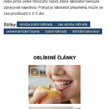
nebo příliš velké množství fazet, které laboratoř nemůže
zpracovat najednou. Pokud je laboratoř přeplněná, může se
čas prodloužit o 3-5 dní.
Štítky:
výroba zubní náhrady
čas výroby náhrady
celokeramické fazety
zubní náhrady
dentální laboratoř
OBLÍBENÉ ČLÁNKY