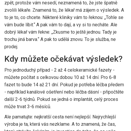
zpět, protože vám nesedí, neznamená to, že jste špatně
zvolili lékaře. Znamená to, že lékař má zájem o výsledek. A
to je to, co chcete. Některé kliniky vám to řeknou: „Tohle se
vám bude líbit.“ A pak vám to dají, a vy si to necháte. Ale
dobrý lékař vám řekne: „Zkusme to ještě jednou. Tady je
trochu jiná barva.“ A pak to udělá znovu. To je služba, ne
prodej.
Kdy můžete očekávat výsledek?
Pro jednoduchý případ - 2 až 4 celokeramické fazety -
můžete počítat s celkovou dobou 10 až 14 dní. Pro 6-8
fazet to bude 14 až 21 dní. Pokud je potřeba léčba předem
- například kanálové ošetření nebo léčba dásní - připočtěte
další 2-6 týdnů. Pokud se jedná o implantát, celý proces
může trvat 3-6 měsíců.
Ale pamatujte: nejkratší cesta není nejlepší. Nejrychlejší
výroba je ta, která vás nezklame. A to znamená, že čas,