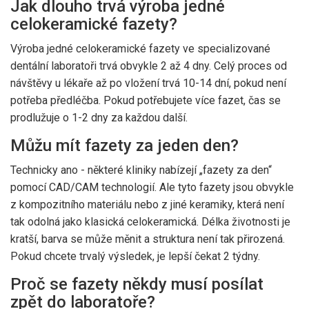
Jak dlouho trvá výroba jedné
celokeramické fazety?
Výroba jedné celokeramické fazety ve specializované
dentální laboratoři trvá obvykle 2 až 4 dny. Celý proces od
návštěvy u lékaře až po vložení trvá 10-14 dní, pokud není
potřeba předléčba. Pokud potřebujete více fazet, čas se
prodlužuje o 1-2 dny za každou další.
Můžu mít fazety za jeden den?
Technicky ano - některé kliniky nabízejí „fazety za den“
pomocí CAD/CAM technologií. Ale tyto fazety jsou obvykle
z kompozitního materiálu nebo z jiné keramiky, která není
tak odolná jako klasická celokeramická. Délka životnosti je
kratší, barva se může měnit a struktura není tak přirozená.
Pokud chcete trvalý výsledek, je lepší čekat 2 týdny.
Proč se fazety někdy musí posílat
zpět do laboratoře?