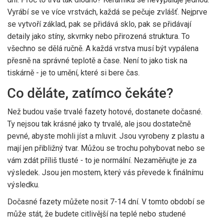
Vyrábí se ve více vrstvách, každá se pečuje zvlášť. Nejprve
se vytvoří základ, pak se přidává sklo, pak se přidávají
detaily jako stíny, skvrnky nebo přirozená struktura. To
všechno se dělá ručně. A každá vrstva musí být vypálena
přesně na správné teplotě a čase. Není to jako tisk na
tiskárně - je to umění, které si bere čas.
Co děláte, zatímco čekáte?
Než budou vaše trvalé fazety hotové, dostanete dočasné.
Ty nejsou tak krásné jako ty trvalé, ale jsou dostatečně
pevné, abyste mohli jíst a mluvit. Jsou vyrobeny z plastu a
mají jen přibližný tvar. Můžou se trochu pohybovat nebo se
vám zdát příliš tlusté - to je normální. Nezaměňujte je za
výsledek. Jsou jen mostem, který vás převede k finálnímu
výsledku.
Dočasné fazety můžete nosit 7-14 dní. V tomto období se
může stát, že budete citlivější na teplé nebo studené