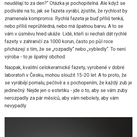
neudělají to za den?“ Otázka je pochopitelná. Ale když se
podíváte na to, jak se fazeta vyrábí, zjistíte, že rychlost by
znamenala kompromis. Rychlá fazeta je buď příliš tenká,
nebo příliš neprůhledná, nebo má špatnou barvu. A to se
vám v úsměvu hned ukáže. Lidé, kteří si nechali dát rychlé
fazety v zahraničí za 1000 korun, často po půl roce
přicházejí s tím, že se „rozpadly“ nebo „vybledly“. To není
výroba - to je špatný obchod.
Naopak, kvalitní celokeramické fazety, vyrobené v dobré
laboratoři v Česku, mohou sloužit 15-20 let. A to proto, že
se vyrábějí pomalu, pečlivě a s pochopením, že každý zub je
jedinečný. Nejde jen o estetiku - jde o to, aby se vám zuby
nerozpadly za pár měsíců, aby vám nebolely, aby vám
nevypadly.