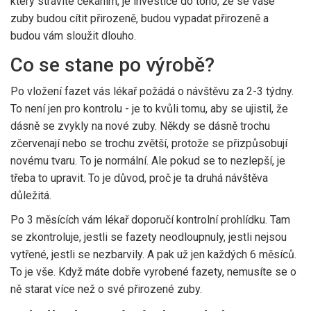
který strávíte čekáním, je investice do toho, že se vaše
zuby budou cítit přirozeně, budou vypadat přirozeně a
budou vám sloužit dlouho.
Co se stane po výrobě?
Po vložení fazet vás lékař požádá o návštěvu za 2-3 týdny.
To není jen pro kontrolu - je to kvůli tomu, aby se ujistil, že
dásně se zvykly na nové zuby. Někdy se dásně trochu
zčervenají nebo se trochu zvětší, protože se přizpůsobují
novému tvaru. To je normální. Ale pokud se to nezlepší, je
třeba to upravit. To je důvod, proč je ta druhá návštěva
důležitá.
Po 3 měsících vám lékař doporučí kontrolní prohlídku. Tam
se zkontroluje, jestli se fazety neodloupnuly, jestli nejsou
vytřené, jestli se nezbarvily. A pak už jen každých 6 měsíců.
To je vše. Když máte dobře vyrobené fazety, nemusíte se o
ně starat více než o své přirozené zuby.