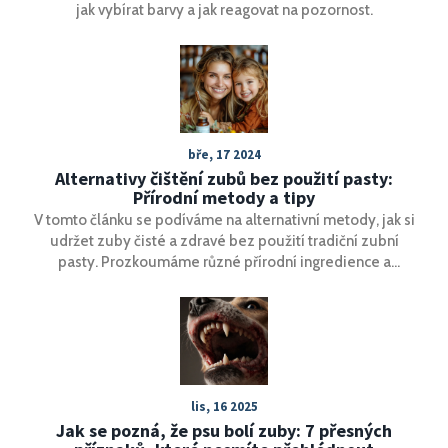
jak vybírat barvy a jak reagovat na pozornost.
bře, 17 2024
Alternativy čištění zubů bez použití pasty:
Přírodní metody a tipy
V tomto článku se podíváme na alternativní metody, jak si
udržet zuby čisté a zdravé bez použití tradiční zubní
pasty. Prozkoumáme různé přírodní ingredience a
techniky, které mohou sloužit jako účinná náhrada, a
dozvíte se tipy na to, jak si můžete efektivně čistit zuby
bez chemikálií. Naše metody vycházejí z nejnovějších
poznatků a doporučení odborníků.
lis, 16 2025
Jak se pozná, že psu bolí zuby: 7 přesných