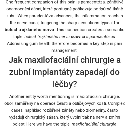
One frequent companion of this pain is
paradentóza
,
zánětlivé
onemocnění dásní, které postupně poškozuje podpůrné tkáně
zubu
. When paradentóza advances, the inflammation reaches
the nerve canal, triggering the sharp sensations typical for
bolest trojklaného nervu
. This connection creates a semantic
triple:
bolest trojklaného nervu
souvisí s
paradentózou
.
Addressing gum health therefore becomes a key step in pain
management.
Jak maxilofaciální chirurgie a
zubní implantáty zapadají do
léčby?
Another entity worth mentioning is
maxilofaciální chirurgie
,
obor zaměřený na operace čelistí a obličejových kostí
. Complex
cases, například rozšířené záněty nebo zlomeniny, často
vyžadují chirurgický zásah, který uvolní tlak na nerv a zmírní
bolest. Here we have the triple:
maxilofaciální chirurgie