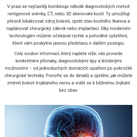
V praxi se nejčastěji kombinuje několik diagnostických metod:
rentgenové snímky, CT, nebo 3D skenování kostí. Ty umožňují
přesně lokalizovat zdroj bolesti, zjistit stav kostního tkaniva a
naplánovat chirurgický zákrok nebo implantaci. Díky moderním
technologiím můžete očekávat rychlé a pohodlné vyšetření,
které vám poskytne jasnou představu o dalším postupu.
Celý soubor informací, který najdete níže, vás provede
konkrétními příznaky, diagnostickými tipy a léčebnými
možnostmi – od jednoduchých domácích opatření po pokročilé
chirurgické techniky. Ponořte se do detailů a zjistěte, jak můžete
zmírnit bolest trojklaného nervu a vrátit se k běžnému žvýkání
bez obav.