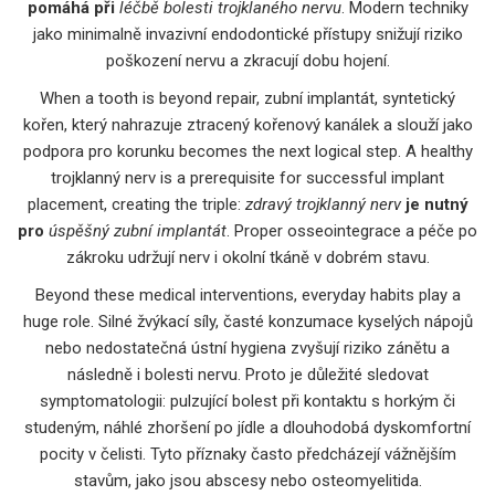
pomáhá při
léčbě bolesti trojklaného nervu
. Modern techniky
jako minimalně invazivní endodontické přístupy snižují riziko
poškození nervu a zkracují dobu hojení.
When a tooth is beyond repair,
zubní implantát
,
syntetický
kořen, který nahrazuje ztracený kořenový kanálek a slouží jako
podpora pro korunku
becomes the next logical step. A healthy
trojklanný nerv is a prerequisite for successful implant
placement, creating the triple:
zdravý trojklanný nerv
je nutný
pro
úspěšný zubní implantát
. Proper osseointegrace a péče po
zákroku udržují nerv i okolní tkáně v dobrém stavu.
Beyond these medical interventions, everyday habits play a
huge role. Silné žvýkací síly, časté konzumace kyselých nápojů
nebo nedostatečná ústní hygiena zvyšují riziko zánětu a
následně i bolesti nervu. Proto je důležité sledovat
symptomatologii: pulzující bolest při kontaktu s horkým či
studeným, náhlé zhoršení po jídle a dlouhodobá dyskomfortní
pocity v čelisti. Tyto příznaky často předcházejí vážnějším
stavům, jako jsou abscesy nebo osteomyelitida.