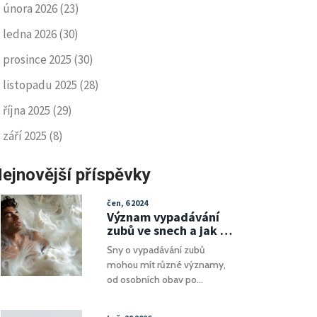
února 2026
(23)
ledna 2026
(30)
prosince 2025
(30)
listopadu 2025
(28)
října 2025
(29)
září 2025
(8)
ejnovější příspěvky
čen, 6 2024
Význam vypadávání
zubů ve snech a jak je
interpretovat
Sny o vypadávání zubů
mohou mít různé významy,
od osobních obav po
symboly změny a
transformace. Tento článek