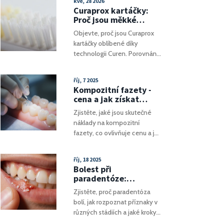
kvě, 28 2026
se zaměřuje na různé možné
Curaprox kartáčky:
interpretace těchto snů a
Proč jsou měkké
nabízí tipy, jak se s nimi
štětiny tak účinné a
Objevte, proč jsou Curaprox
vypořádat.
jak vybrat ten pravý
kartáčky oblíbené díky
technologii Curen. Porovnání
modelů, tipy pro citlivé dásně
a vysvětlení, proč jemnost
říj, 7 2025
neznamená horší čištění.
Kompozitní fazety -
cena a jak získat
nejlepší hodnotu
Zjistěte, jaké jsou skutečné
náklady na kompozitní
fazety, co ovlivňuje cenu a jak
si vybrat nejvýhodnější řešení
pro zdravý a krásný úsměv.
říj, 18 2025
Bolest při
paradentóze:
příznaky, příčiny a
Zjistěte, proč paradentóza
úleva
bolí, jak rozpoznat příznaky v
různých stádiích a jaké kroky