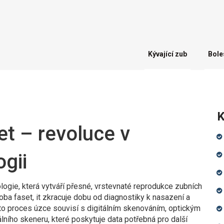
Kývající zub
Bole
K
et – revoluce v
gii
logie, která vytváří přesné, vrstevnaté reprodukce zubních
roba faset
, it
zkracuje dobu od diagnostiky k nasazení a
o proces úzce souvisí s
digitálním skenováním
,
optickým
álního skeneru
, které poskytuje data potřebná pro další