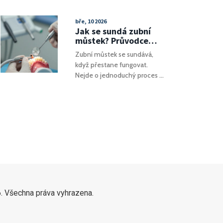
podniknout pro úlevu i
prevenci.
bře, 10 2026
Jak se sundá zubní
můstek? Průvodce
procesem od
Zubní můstek se sundává,
odstranění po obnovu
když přestane fungovat.
Nejde o jednoduchý proces -
vyžaduje odborný přístup,
kontrolu oporových zubů a
následnou péči. Co se děje při
odstranění, proč to
nezvládnete doma a co vás
čeká poté - vše podrobně
vysvětleno.
. Všechna práva vyhrazena.