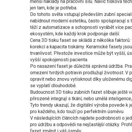
menší náklady na pracovní sílu. Navíc tisková tec
jen tam, kde je potřeba.
Do tohoto světa vstupují především zubní specialis
nabídnout moderní estetiku, často spolupracují s
těží z automatizace a schopnosti vyrábět více pac
ekosystém, kde každý krok podporuje další.
Cena 3D tisku faset se skládá z několika faktorů:
korekcí a kapacita tiskárny. Keramické fasety jsou
trvanlivost. Přestože investice může být vyšší, 
vyšší spokojenosti pacienta.
Po nasazení faset je důležitá správná údržba. Prav
omezení tvrdých potravin prodlužují životnost. V
opravit nebo znovu vytisknout díky uloženému dig
se vyplatí dlouhodobě.
Budoucnost 3D tisku zubních fazet slibuje ještě vě
přirozeně integrují s tkání, nebo umělá inteligence
Tyto trendy ukazují, že digitální výroba povede k 
pro každého, kdo touží po perfektním úsměvu.
V následujících článcích najdete podrobnosti o jedn
pro údržbu a odpovědi na nejčastější otázky. Prohl
fazet změnit i váš úsměv.