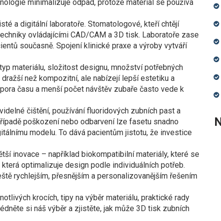
hnologie minimalizuje odpad, protože materiál se používá
té a digitální laboratoře. Stomatologové, kteří chtějí
 techniky ovládajícími CAD/CAM a 3D tisk. Laboratoře zase
ientů současně. Spojení klinické praxe a výroby vytváří
 typ materiálu, složitost designu, množství potřebných
 dražší než kompozitní, ale nabízejí lepší estetiku a
úspora času a menší počet návštěv zubaře často vede k
idelné čištění, používání fluoridových zubních past a
N
 případě poškození nebo odbarvení lze fasetu snadno
itálnímu modelu. To dává pacientům jistotu, že investice
tší inovace – například biokompatibilní materiály, které se
, která optimalizuje design podle individuálních potřeb.
ještě rychlejším, přesnějším a personalizovanějším řešením
otlivých krocích, tipy na výběr materiálu, praktické rady
édněte si náš výběr a zjistěte, jak může 3D tisk zubních