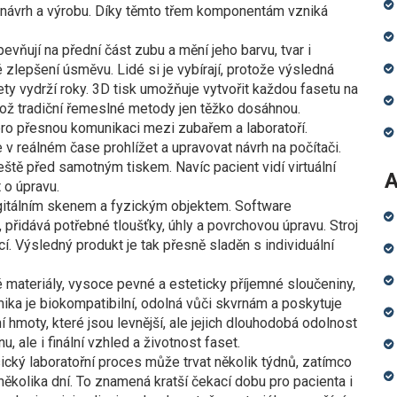
 návrh a výrobu
. Díky těmto třem komponentám vzniká
pevňují na přední část zubu a mění jeho barvu, tvar i
é zlepšení úsměvu. Lidé si je vybírají, protože výsledná
ty vydrží roky. 3D tisk umožňuje vytvořit každou fasetu na
 což tradiční řemeslné metody jen těžko dosáhnou.
d pro přesnou komunikaci mezi zubařem a laboratoří.
v reálném čase prohlížet a upravovat návrh na počítači.
ještě před samotným tiskem. Navíc pacient vidí virtuální
A
 o úpravu.
itálním skenem a fyzickým objektem. Software
přidává potřebné tloušťky, úhly a povrchovou úpravu. Stroj
cí. Výsledný produkt je tak přesně sladěn s individuální
 materiály
,
vysoce pevné a esteticky příjemné sloučeniny,
mika je biokompatibilní, odolná vůči skvrnám a poskytuje
 hmoty, které jsou levnější, ale jejich dlouhodobá odolnost
, ale i finální vzhled a životnost faset.
sický laboratořní proces může trvat několik týdnů, zatímco
několika dní. To znamená kratší čekací dobu pro pacienta i