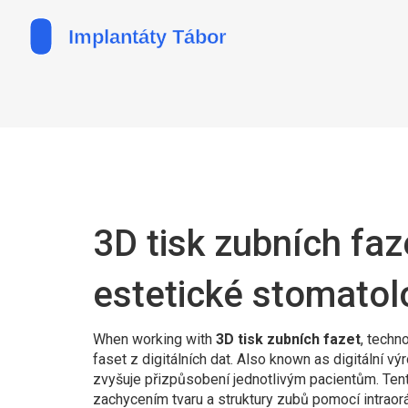
3D tisk zubních faz
estetické stomatolo
When working with
3D tisk zubních fazet
,
techno
faset z digitálních dat
. Also known as
digitální vý
zvyšuje přizpůsobení jednotlivým pacientům
.
Tent
zachycením tvaru a struktury zubů pomocí intraor