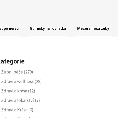
st po nervu
Gumičky na rovnátka
Mezera mezi zuby
ategorie
Zubní péče
(279)
Zdraví a wellness
(28)
Zdraví a krása
(12)
Zdraví a lékařství
(7)
Zdraví a Krása
(6)