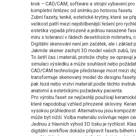
krok –
CAD/CAM
,
software a strojní vybavení pro
kompletní řetězec od snímku po hotovou fasetu.
Zubní fazety
,
tenké, estetické krytiny, které se při
velikost
patří mezi nejoblíbenější řešení pro rychl
estetika vypadá přirozeně a jednou nasazené fase
míru s tolerancí v řádech desetitisícin milimetru,
Digitální skenování není jen začátek, ale i zákla
Jakmile skener zachytí 3D model vašich zubů, lze 
To šetří čas i materiál, protože chyby se opravují 
simulaci výsledku a může souhlasit nebo požádat
CAD/CAM technologie představuje most mezi dig
transformuje skenovaný model do designu fasety, 
pak řezá nebo vrství materiál podle těchto instruk
anatomií a estetickými požadavky pacienta.
Pro výrobu faset se nejčastěji používají
keramické
které napodobují vzhled přirozené skloviny
. Kera
vysokou průhlednost. Alternativou jsou kompozitní
může být nižší. Volba materiálu ovlivňuje nejen cenu
Jednou z hlavních výhod 3D tisku je rychlost. Kla
digitální workflow dokáže připravit fasetu během 