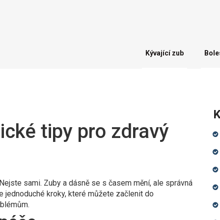
Kývající zub
Bole
K
ické tipy pro zdravý
 Nejste sami. Zuby a dásně se s časem mění, ale správná
e jednoduché kroky, které můžete začlenit do
roblémům.