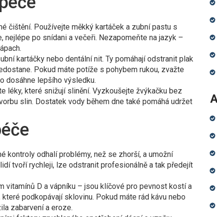
 péče
lné čištění. Používejte měkký kartáček a zubní pastu s
le, nejlépe po snídani a večeři. Nezapomeňte na jazyk –
ápach.
ní kartáčky nebo dentální nit. Ty pomáhají odstranit plak
nedostane. Pokud máte potíže s pohybem rukou, zvažte
sto dosáhne lepšího výsledku.
 léky, které snižují slinění. Vyzkoušejte žvýkačku bez
A
 tvorbu slin. Dostatek vody během dne také pomáhá udržet
péče
né kontroly odhalí problémy, než se zhorší, a umožní
dí tvoří rychleji, lze odstranit profesionálně a tak předejít
m vitamínů D a vápníku – jsou klíčové pro pevnost kostí a
, které podkopávají sklovinu. Pokud máte rád kávu nebo
žila zabarvení a eroze.