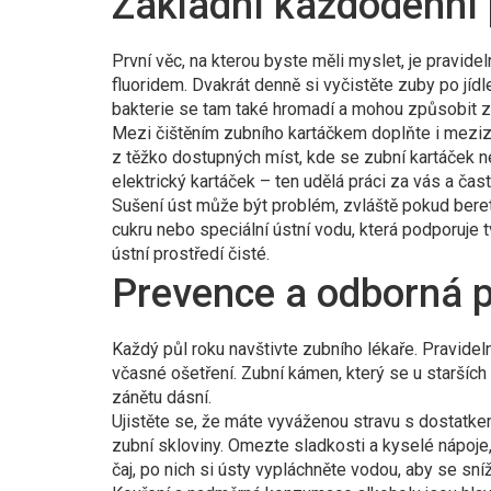
Základní každodenní
První věc, na kterou byste měli myslet, je pravide
fluoridem. Dvakrát denně si vyčistěte zuby po jíd
bakterie se tam také hromadí a mohou způsobit z
Mezi čištěním zubního kartáčkem doplňte i mezizub
z těžko dostupných míst, kde se zubní kartáček 
elektrický kartáček – ten udělá práci za vás a ča
Sušení úst může být problém, zvláště pokud berete
cukru nebo speciální ústní vodu, která podporuje
ústní prostředí čisté.
Prevence a odborná 
Každý půl roku navštivte zubního lékaře. Pravidel
včasné ošetření. Zubní kámen, který se u starších li
zánětu dásní.
Ujistěte se, že máte vyváženou stravu s dostatke
zubní skloviny. Omezte sladkosti a kyselé nápoje
čaj, po nich si ústy vypláchněte vodou, aby se sní