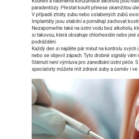
Kouření a nadměrná konzumace alkoholu jsou hlav
paradentózy. Přestat kouřit přinese okamžitou úle
V případě ztráty zubu nebo oslabených zubů existu
Implantáty jsou stabilní a pomáhají zachovat kostn
Nezapomeňte také na ústní vodu bez alkoholu, kt
si takovou, která obsahuje chlorhexidin nebo jiné an
podráždění.
Každý den si najděte pár minut na kontrolu svých ú
nebo se objevil zápach. Tyto drobné signály vám m
Stárnutí není výmluva pro zanedbání ústní péče. 
specialisty můžete mít zdravé zuby a úsměv i ve