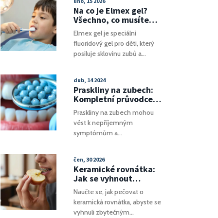
úno, 15 2026
zdravotní problémy může
Na co je Elmex gel?
způsobit, jak tomu můžeme
Všechno, co musíte
předejít a jak se o své zuby
vědět o zubním gelu
Elmex gel je speciální
správně starat.
pro děti
fluoridový gel pro děti, který
posiluje sklovinu zubů a
zabrání vzniku kazu. Obsahuje
aminofluorid v vysoké
dub, 14 2024
koncentraci a používá se
Praskliny na zubech:
dvakrát týdně pod dohledem
Kompletní průvodce
zubaře. Není náhradou za
možnostmi léčby
Praskliny na zubech mohou
pastu, ale doplňkem pro děti s
vést k nepříjemným
vysokým rizikem kazu.
symptómům a
potenciálnímu riziku
závažnějších dentálních
čen, 30 2026
problémů. Tento článek
Keramické rovnátka:
poskytuje podrobný přehled
Jak se vyhnout
o tom, co způsobuje praskliny
návštěvě zubního
Naučte se, jak pečovat o
na zubech, jaké jsou
lékaře
keramická rovnátka, abyste se
možnosti jejich léčby a jak
vyhnuli zbytečným
předcházet dalším