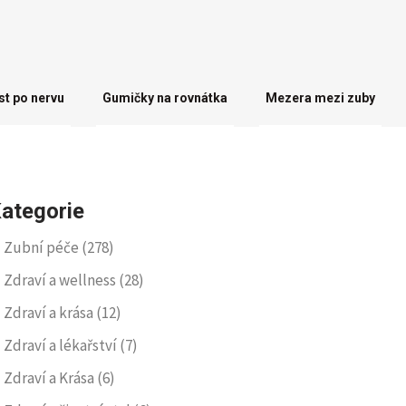
st po nervu
Gumičky na rovnátka
Mezera mezi zuby
ategorie
Zubní péče
(278)
Zdraví a wellness
(28)
Zdraví a krása
(12)
Zdraví a lékařství
(7)
Zdraví a Krása
(6)