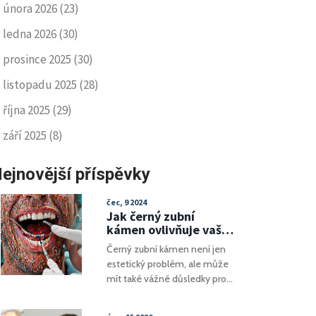
února 2026
(23)
ledna 2026
(30)
prosince 2025
(30)
listopadu 2025
(28)
října 2025
(29)
září 2025
(8)
ejnovější příspěvky
čec, 9 2024
Jak černý zubní
kámen ovlivňuje vaše
zdraví: Skrytá rizika a
Černý zubní kámen není jen
prevence
estetický problém, ale může
mít také vážné důsledky pro
naše celkové zdraví. Tento
článek se zaměří na to, jaké