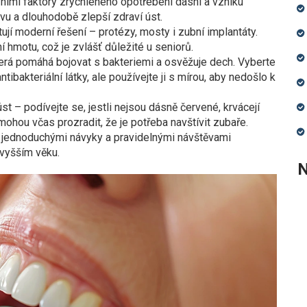
ními faktory zrychleného opotřebení dásní a vzniku
vu a dlouhodobě zlepší zdraví úst.
jí moderní řešení – protézy, mosty i zubní implantáty.
í hmotu, což je zvlášť důležité u seniorů.
erá pomáhá bojovat s bakteriemi a osvěžuje dech. Vyberte
tibakteriální látky, ale používejte ji s mírou, aby nedošlo k
st – podívejte se, jestli nejsou dásně červené, krvácejí
ohou včas prozradit, že je potřeba navštívit zubaře.
S jednoduchými návyky a pravidelnými návštěvami
 vyšším věku.
N