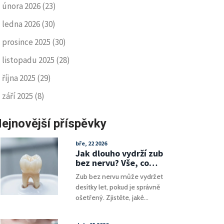
února 2026
(23)
ledna 2026
(30)
prosince 2025
(30)
listopadu 2025
(28)
října 2025
(29)
září 2025
(8)
ejnovější příspěvky
bře, 22 2026
Jak dlouho vydrží zub
bez nervu? Vše, co
potřebujete vědět o
Zub bez nervu může vydržet
životnosti po
desítky let, pokud je správně
kořenové léčbě
ošetřený. Zjistěte, jaké
faktory ovlivňují jeho
životnost, proč korunka je