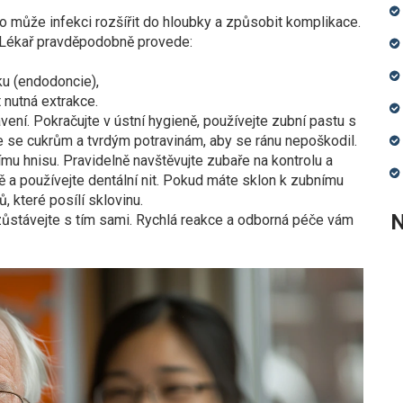
o může infekci rozšířit do hloubky a způsobit komplikace.
. Lékař pravděpodobně provede:
ku (endodoncie),
nutná extrakce.
vení. Pokračujte v ústní hygieně, používejte zubní pastu s
e se cukrům a tvrdým potravinám, aby se ránu nepoškodil.
mu hnisu. Pravidelně navštěvujte zubaře na kontrolu a
ně a používejte dentální nit. Pokud máte sklon k zubnímu
, které posílí sklovinu.
N
ezůstávejte s tím sami. Rychlá reakce a odborná péče vám