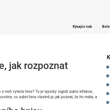
Kývající zub
Bole
K
je, jak rozpoznat
z nich vyteče hnis? To je typický signál zubní infekce,
povíme, co zubní hnis vlastně je, jak poznat, že ho máte, a