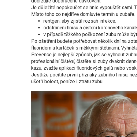
dodržujte doporučené dávkování.
Je důležité nepokoušet se hnis vypouštět sami. T
Místo toho co nejdříve domluvte termín u zubaře
rentgen, aby zjistil rozsah infekce,
odstranění hnisu a čištění kořenového kanál
v případě těžkého poškození zubu může být 
Po ošetření budete potřebovat několik dní na zota
fluoridem a kartáček s měkkými štětinami. Vyhnět
Prevence je nejlepší způsob, jak se vyhnout zubní
profesionální čištění, čistěte si zuby dvakrát den
kazu, zvažte aplikaci fluoridových gelů nebo vosků
Jestliže pocítíte první příznaky zubního hnisu, n
ušetří bolest, peníze i ztrátu zubu.