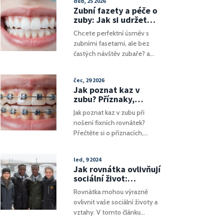
dub, 25 2026
klíčová a co dělat, abyste zub
Zubní fazety a péče o
zachránili.
zuby: Jak si udržet
úsměv bez zbytečných
Chcete perfektní úsměv s
návštěv stomatologa
zubními fasetami, ale bez
častých návštěv zubaře? a
zjistěte, jak správně pečovat o
keramické i kompozitní
čec, 29 2026
fasety a zabránit kazům.
Jak poznat kaz v
zubu? Příznaky,
bolest a rizika při
Jak poznat kaz v zubu při
fixních rovnátkách
nošení fixních rovnátek?
Přečtěte si o příznacích,
rizicích a správné péči, která
zabráňuje bolesti a poškození
led, 9 2024
zubů.
Jak rovnátka ovlivňují
sociální život:
Důležité informace
Rovnátka mohou výrazně
ovlivnit vaše sociální životy a
vztahy. V tomto článku