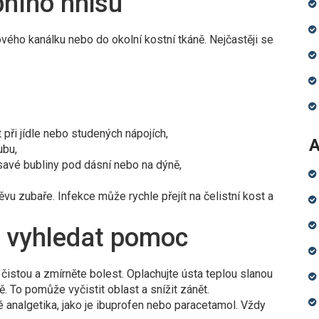
bního hnisu
vého kanálku nebo do okolní kostní tkáně. Nejčastěji se
t při jídle nebo studených nápojích,
A
ubu,
savé bubliny pod dásní nebo na dýně,
vu zubaře. Infekce může rychle přejít na čelistní kost a
y vyhledat pomoc
 čistou a zmírněte bolest. Oplachujte ústa teplou slanou
ě. To pomůže vyčistit oblast a snížit zánět.
 analgetika, jako je ibuprofen nebo paracetamol. Vždy