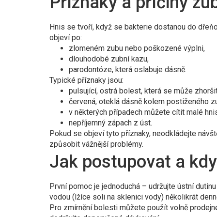
Příznaky a příčiny zu
Hnis se tvoří, když se bakterie dostanou do dřeňo
objeví po:
zlomeném zubu nebo poškozené výplni,
dlouhodobé zubní kazu,
parodontóze, která oslabuje dásně.
Typické příznaky jsou:
pulsující, ostrá bolest, která se může zhorši
červená, oteklá dásně kolem postiženého z
v některých případech můžete cítit malé hni
nepříjemný zápach z úst.
Pokud se objeví tyto příznaky, neodkládejte návště
způsobit vážnější problémy.
Jak postupovat a kd
První pomoc je jednoduchá – udržujte ústní dutinu
vodou (lžíce soli na sklenici vody) několikrát denn
Pro zmírnění bolesti můžete použít volně prodejné