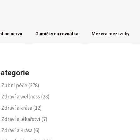
st po nervu
Gumičky na rovnátka
Mezera mezi zuby
ategorie
Zubní péče
(278)
Zdraví a wellness
(28)
Zdraví a krása
(12)
Zdraví a lékařství
(7)
Zdraví a Krása
(6)