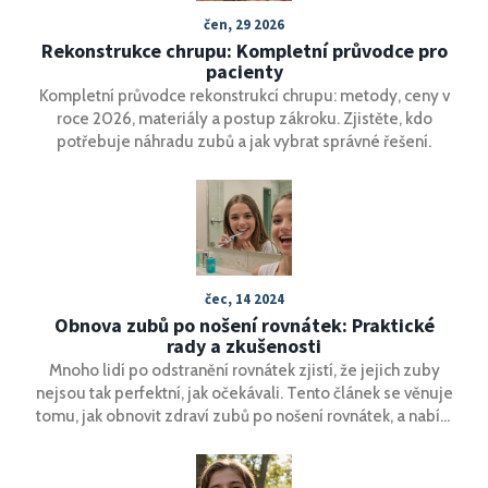
čen, 29 2026
Rekonstrukce chrupu: Kompletní průvodce pro
pacienty
Kompletní průvodce rekonstrukcí chrupu: metody, ceny v
roce 2026, materiály a postup zákroku. Zjistěte, kdo
potřebuje náhradu zubů a jak vybrat správné řešení.
čec, 14 2024
Obnova zubů po nošení rovnátek: Praktické
rady a zkušenosti
Mnoho lidí po odstranění rovnátek zjistí, že jejich zuby
nejsou tak perfektní, jak očekávali. Tento článek se věnuje
tomu, jak obnovit zdraví zubů po nošení rovnátek, a nabízí
užitečné rady a fakta. Přečtěte si o tom, jak správně
pečovat o své zuby a vrátit jim jejich přirozenou krásu.