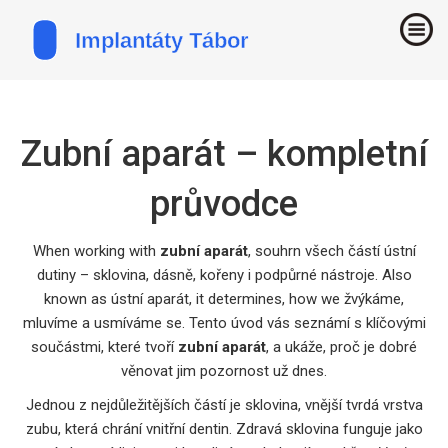
Zubní aparát – kompletní
průvodce
When working with
zubní aparát
,
souhrn všech částí ústní
dutiny – sklovina, dásně, kořeny i podpůrné nástroje
. Also
known as
ústní aparát
, it determines, how we žvýkáme,
mluvíme a usmíváme se.
Tento úvod vás seznámí s klíčovými
součástmi, které tvoří
zubní aparát
, a ukáže, proč je dobré
věnovat jim pozornost už dnes.
Jednou z nejdůležitějších částí je
sklovina
,
vnější tvrdá vrstva
zubu, která chrání vnitřní dentin
. Zdravá sklovina funguje jako