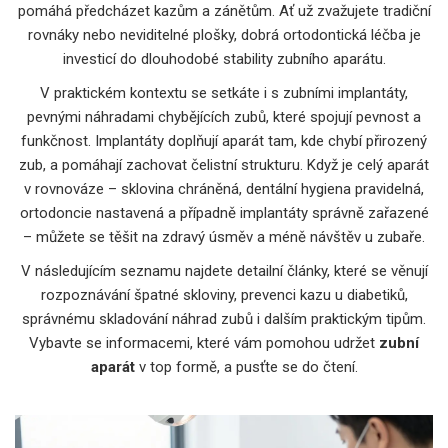
pomáhá předcházet kazům a zánětům. Ať už zvažujete tradiční
rovnáky nebo neviditelné plošky, dobrá ortodontická léčba je
investicí do dlouhodobé stability zubního aparátu.
V praktickém kontextu se setkáte i s
zubními implantáty
,
pevnými náhradami chybějících zubů, které spojují pevnost a
funkčnost
. Implantáty doplňují aparát tam, kde chybí přirozený
zub, a pomáhají zachovat čelistní strukturu. Když je celý aparát
v rovnováze – sklovina chráněná, dentální hygiena pravidelná,
ortodoncie nastavená a případně implantáty správně zařazené
– můžete se těšit na zdravý úsměv a méně návštěv u zubaře.
V následujícím seznamu najdete detailní články, které se věnují
rozpoznávání špatné skloviny, prevenci kazu u diabetiků,
správnému skladování náhrad zubů i dalším praktickým tipům.
Vybavte se informacemi, které vám pomohou udržet
zubní
aparát
v top formě, a pusťte se do čtení.