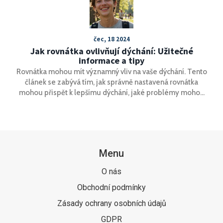
čec, 18 2024
Jak rovnátka ovlivňují dýchání: Užitečné
informace a tipy
Rovnátka mohou mít významný vliv na vaše dýchání. Tento
článek se zabývá tím, jak správně nastavená rovnátka
mohou přispět k lepšímu dýchání, jaké problémy mohou
nastat a jak je řešit. Přináší také tipy na zlepšení dýchání při
nošení rovnátek. Pochopte vliv rovnátek na vaše zdraví a
jak je využít k osvojování lepších návyků.
Menu
O nás
Obchodní podmínky
Zásady ochrany osobních údajů
GDPR