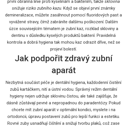
první obranná linie proti kyselinám a bakteriím, takže
sklovina
snižuje riziko zubního kazu
. Když se objeví první známky
demineralizace, můžete zasáhnout pomocí fluoridových past a
vyvážené stravy, čímž zabráníte dalšímu poškození. Dalším
úzce souvisejícím tématem je
zubní kaz
,
rozklad skloviny a
dentinu v důsledku kyselých produktů bakterií
. Pravidelná
kontrola a dobrá hygiena tak mohou kaz odrazit dříve, než se
projeví bolestí.
Jak podpořit zdravý zubní
aparát
Nezbytná součást péče je
dentální hygiena
,
každodenní čistění
zubů kartáčkem, nití a ústní vodou
. Správný režim dentální
hygieny nejen udržuje sklovinu čistou, ale také zajišťuje, že
dásně zůstávají pevné a nepropadnou do paradentózy. Pokud
chcete mít zubní aparát v optimální kondici, myslete i na
ortodoncii
,
úpravu postavení zubů pro lepší funkci a estetiku
.
Rovné zuby usnadňují čištění a snižují tvorbu plaků, což zase