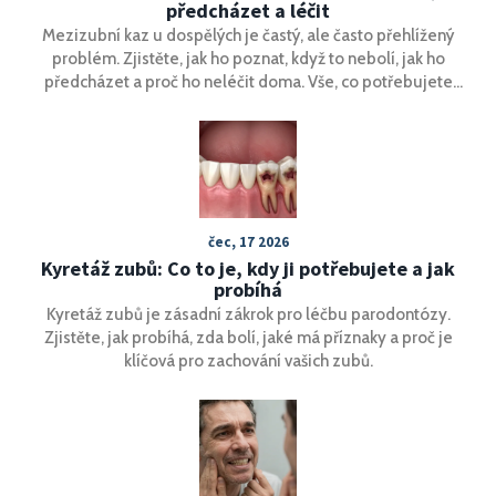
předcházet a léčit
Mezizubní kaz u dospělých je častý, ale často přehlížený
problém. Zjistěte, jak ho poznat, když to nebolí, jak ho
předcházet a proč ho neléčit doma. Vše, co potřebujete
vědět o prevenci a léčbě.
čec, 17 2026
Kyretáž zubů: Co to je, kdy ji potřebujete a jak
probíhá
Kyretáž zubů je zásadní zákrok pro léčbu parodontózy.
Zjistěte, jak probíhá, zda bolí, jaké má příznaky a proč je
klíčová pro zachování vašich zubů.