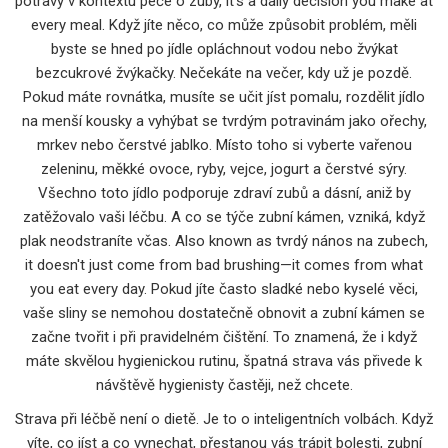
potravy v kontextu péče o zuby
, it's a daily decision you make at
every meal. Když jíte něco, co může způsobit problém, měli
byste se hned po jídle opláchnout vodou nebo žvýkat
bezcukrové žvýkačky. Nečekáte na večer, kdy už je pozdě.
Pokud máte rovnátka, musíte se učit jíst pomalu, rozdělit jídlo
na menší kousky a vyhýbat se tvrdým potravinám jako ořechy,
mrkev nebo čerstvé jablko. Místo toho si vyberte vařenou
zeleninu, měkké ovoce, ryby, vejce, jogurt a čerstvé sýry.
Všechno toto jídlo podporuje zdraví zubů a dásní, aniž by
zatěžovalo vaši léčbu.
A co se týče
zubní kámen
,
vzniká, když
plak neodstraníte včas
. Also known as
tvrdý nános na zubech
,
it doesn't just come from bad brushing—it comes from what
you eat every day. Pokud jíte často sladké nebo kyselé věci,
vaše sliny se nemohou dostatečně obnovit a zubní kámen se
začne tvořit i při pravidelném čištění. To znamená, že i když
máte skvělou hygienickou rutinu, špatná strava vás přivede k
návštěvě hygienisty častěji, než chcete.
Strava při léčbě není o dietě. Je to o inteligentních volbách. Když
víte, co jíst a co vynechat, přestanou vás trápit bolesti, zubní