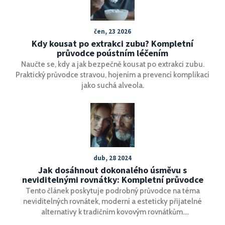
čen, 23 2026
Kdy kousat po extrakci zubu? Kompletní
průvodce poústním léčením
Naučte se, kdy a jak bezpečně kousat po extrakci zubu.
Praktický průvodce stravou, hojením a prevencí komplikací
jako suchá alveola.
dub, 28 2024
Jak dosáhnout dokonalého úsměvu s
neviditelnými rovnátky: Kompletní průvodce
Tento článek poskytuje podrobný průvodce na téma
neviditelných rovnátek, moderní a esteticky přijatelné
alternativy k tradičním kovovým rovnátkům.
Prozkoumáme, jak fungují, pro koho jsou vhodná, jaký mají