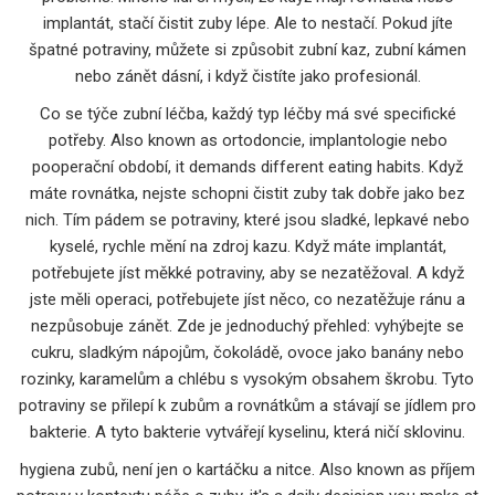
implantát, stačí čistit zuby lépe. Ale to nestačí. Pokud jíte
špatné potraviny, můžete si způsobit zubní kaz, zubní kámen
nebo zánět dásní, i když čistíte jako profesionál.
Co se týče
zubní léčba
,
každý typ léčby má své specifické
potřeby
. Also known as
ortodoncie, implantologie nebo
pooperační období
, it demands different eating habits. Když
máte rovnátka, nejste schopni čistit zuby tak dobře jako bez
nich. Tím pádem se potraviny, které jsou sladké, lepkavé nebo
kyselé, rychle mění na zdroj kazu. Když máte implantát,
potřebujete jíst měkké potraviny, aby se nezatěžoval. A když
jste měli operaci, potřebujete jíst něco, co nezatěžuje ránu a
nezpůsobuje zánět.
Zde je jednoduchý přehled: vyhýbejte se
cukru, sladkým nápojům, čokoládě, ovoce jako banány nebo
rozinky, karamelům a chlébu s vysokým obsahem škrobu. Tyto
potraviny se přilepí k zubům a rovnátkům a stávají se jídlem pro
bakterie. A tyto bakterie vytvářejí kyselinu, která ničí sklovinu.
hygiena zubů
,
není jen o kartáčku a nitce
. Also known as
příjem