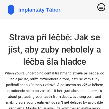
Strava při léčbě: Jak se
jíst, aby zuby nebolely a
léčba šla hladce
When you're undergoing dental treatment,
strava při léčbě
,
co
jíte a jak jíte, může rozhodnout o tom, jestli se vám zuby
poškodí nebo zůstanou zdravé
. Also known as
výživa během
ortodoncie nebo po zákroku
, it isn't just about nutrition—it's
about protecting your teeth from decay, avoiding pain, and
making sure your treatment doesn't get delayed by avoidable
problems.
Mnoho lidí si myslí, že když mají rovnátka nebo