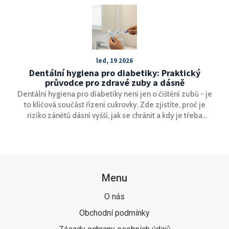
vliv na ústní hygienu a co můžete očekávat během léčby.
Poskytneme praktické tipy pro každodenní péči a
ukážeme, jak neviditelná rovnátka mohou zlepšit nejen
vzhled vašeho úsměvu, ale i celkovou kvalitu života.
led, 19 2026
Dentální hygiena pro diabetiky: Praktický
průvodce pro zdravé zuby a dásně
Dentální hygiena pro diabetiky není jen o čištění zubů - je
to klíčová součást řízení cukrovky. Zde zjistíte, proč je
riziko zánětů dásní vyšší, jak se chránit a kdy je třeba
okamžitě jít k lékaři.
Menu
O nás
Obchodní podmínky