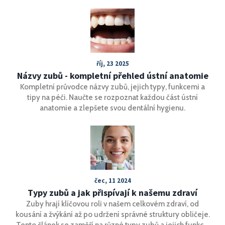
dýcháním, a co s tím můžete dělat.
říj, 23 2025
Názvy zubů - kompletní přehled ústní anatomie
Kompletní průvodce názvy zubů, jejich typy, funkcemi a
tipy na péči. Naučte se rozpoznat každou část ústní
anatomie a zlepšete svou dentální hygienu.
čec, 11 2024
Typy zubů a jak přispívají k našemu zdraví
Zuby hrají klíčovou roli v našem celkovém zdraví, od
kousání a žvýkání až po udržení správné struktury obličeje.
Tento článek se zaměří na různé typy zubů a jejich funkce,