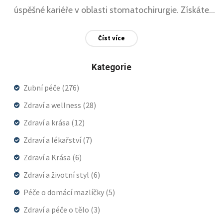
úspěšné kariéře v oblasti stomatochirurgie. Získáte
také informace o budování praxe a významu
Číst více
neustálého vzdělávání v této dynamicky se vyvíjející
oblasti.
Kategorie
Zubní péče
(276)
Zdraví a wellness
(28)
Zdraví a krása
(12)
Zdraví a lékařství
(7)
Zdraví a Krása
(6)
Zdraví a životní styl
(6)
Péče o domácí mazlíčky
(5)
Zdraví a péče o tělo
(3)