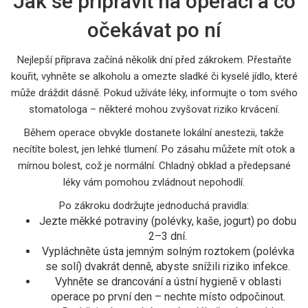
Jak se připravit na operaci a co
očekávat po ní
Nejlepší příprava začíná několik dní před zákrokem. Přestaňte
kouřit, vyhněte se alkoholu a omezte sladké či kyselé jídlo, které
může dráždit dásně. Pokud užíváte léky, informujte o tom svého
stomatologa – některé mohou zvyšovat riziko krvácení.
Během operace obvykle dostanete lokální anestezii, takže
necítíte bolest, jen lehké tlumení. Po zásahu můžete mít otok a
mírnou bolest, což je normální. Chladný obklad a předepsané
léky vám pomohou zvládnout nepohodlí.
Po zákroku dodržujte jednoduchá pravidla:
Jezte měkké potraviny (polévky, kaše, jogurt) po dobu
2–3 dní.
Vypláchněte ústa jemným solným roztokem (polévka
se solí) dvakrát denně, abyste snížili riziko infekce.
Vyhněte se drancování a ústní hygieně v oblasti
operace po první den – nechte místo odpočinout.