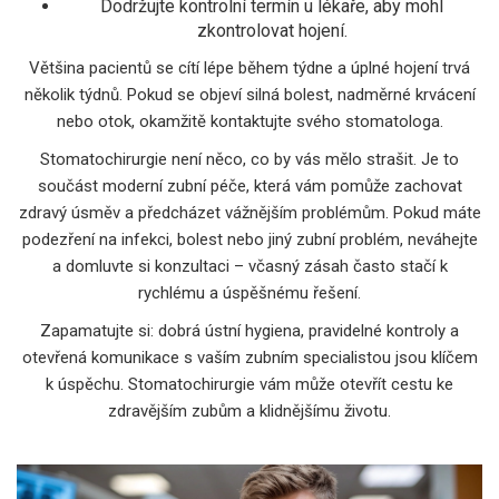
Dodržujte kontrolní termín u lékaře, aby mohl
zkontrolovat hojení.
Většina pacientů se cítí lépe během týdne a úplné hojení trvá
několik týdnů. Pokud se objeví silná bolest, nadměrné krvácení
nebo otok, okamžitě kontaktujte svého stomatologa.
Stomatochirurgie není něco, co by vás mělo strašit. Je to
součást moderní zubní péče, která vám pomůže zachovat
zdravý úsměv a předcházet vážnějším problémům. Pokud máte
podezření na infekci, bolest nebo jiný zubní problém, neváhejte
a domluvte si konzultaci – včasný zásah často stačí k
rychlému a úspěšnému řešení.
Zapamatujte si: dobrá ústní hygiena, pravidelné kontroly a
otevřená komunikace s vaším zubním specialistou jsou klíčem
k úspěchu. Stomatochirurgie vám může otevřít cestu ke
zdravějším zubům a klidnějšímu životu.