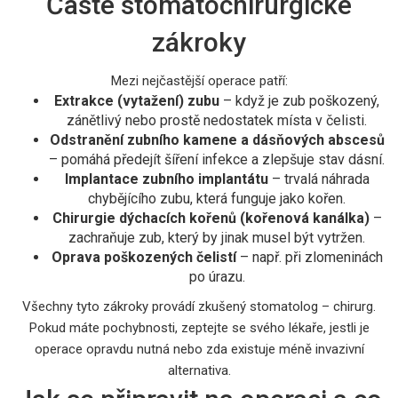
Časté stomatochirurgické
zákroky
Mezi nejčastější operace patří:
Extrakce (vytažení) zubu
– když je zub poškozený,
zánětlivý nebo prostě nedostatek místa v čelisti.
Odstranění zubního kamene a dásňových abscesů
– pomáhá předejít šíření infekce a zlepšuje stav dásní.
Implantace zubního implantátu
– trvalá náhrada
chybějícího zubu, která funguje jako kořen.
Chirurgie dýchacích kořenů (kořenová kanálka)
–
zachraňuje zub, který by jinak musel být vytržen.
Oprava poškozených čelistí
– např. při zlomeninách
po úrazu.
Všechny tyto zákroky provádí zkušený stomatolog – chirurg.
Pokud máte pochybnosti, zeptejte se svého lékaře, jestli je
operace opravdu nutná nebo zda existuje méně invazivní
alternativa.