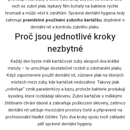
nich se
zubní plak
,
lepkavý film bohatý na bakterie
rychle
hromadí a může vést k zánětům. Správná dentální hygiena tedy
zahrnuje
pravidelné používání zubního kartáčku
, doplněné o
dentální nit a kontrolu zubního plaku.
Proč jsou jednotlivé kroky
nezbytné
Každý den byste měli kartáčovat zuby alespoň dva krátké
minuty – to umožňuje dostatečné rozbití a odstranění plaku.
Když zapomenete použít dentální nit, zůstane plak na těsných
místech mezi zuby, kde kartáček nedosáhne. Takový plak
„ovlivňuje“ vznik paradentózy a kazu, protože bakterie produkují
kyseliny, které rozkládají sklovinu. Zubní kartáček s měkkými
štětinami chrání dásně a zabraňuje poškození skloviny, zatímco
dentální nit udržuje mezizubní prostory čisté a připravené na
profesionální hladké čištění. Tyto dva kroky spolu tvoří základní
pilíř správné dentální hygieny.