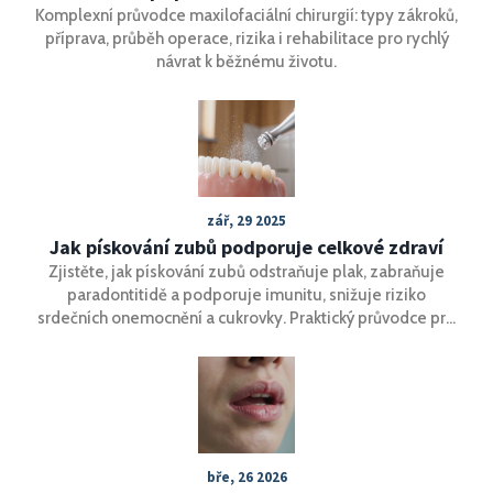
Komplexní průvodce maxilofaciální chirurgií: typy zákroků,
příprava, průběh operace, rizika i rehabilitace pro rychlý
návrat k běžnému životu.
zář, 29 2025
Jak pískování zubů podporuje celkové zdraví
Zjistěte, jak pískování zubů odstraňuje plak, zabraňuje
paradontitidě a podporuje imunitu, snižuje riziko
srdečních onemocnění a cukrovky. Praktický průvodce pro
zdraví úst i těla.
bře, 26 2026