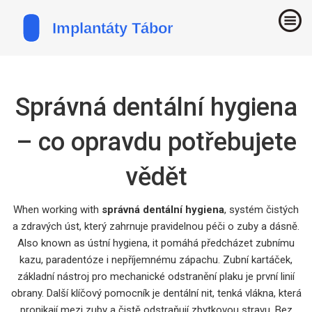
Správná dentální hygiena
– co opravdu potřebujete
vědět
When working with
správná dentální hygiena
,
systém čistých
a zdravých úst, který zahrnuje pravidelnou péči o zuby a dásně
.
Also known as
ústní hygiena
, it
pomáhá předcházet zubnímu
kazu, paradentóze i nepříjemnému zápachu
.
Zubní kartáček
,
základní nástroj pro mechanické odstranění plaku
je první linií
obrany. Další klíčový pomocník je
dentální nit
,
tenká vlákna, která
pronikají mezi zuby a čistě odstraňují zbytkovou stravu
. Bez