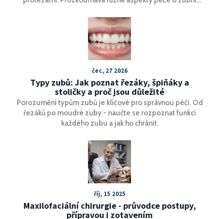
protézy, vliv zubního plaku na jejich kvalitu a funkčnost a
poskytuje promyšlené rady, jak udržet vaše protézy v
nejlepším možném stavu. V článku najdete zajímavá fakta
a tipy, které vaší denní rutinu péče o ústní hygienu
posunou na novou úroveň.
čec, 27 2026
Typy zubů: Jak poznat řezáky, špiňáky a
stoličky a proč jsou důležité
Porozumění typům zubů je klíčové pro správnou péči. Od
řezáků po moudré zuby - naučte se rozpoznat funkci
každého zubu a jak ho chránit.
říj, 15 2025
Maxilofaciální chirurgie - průvodce postupy,
přípravou i zotavením