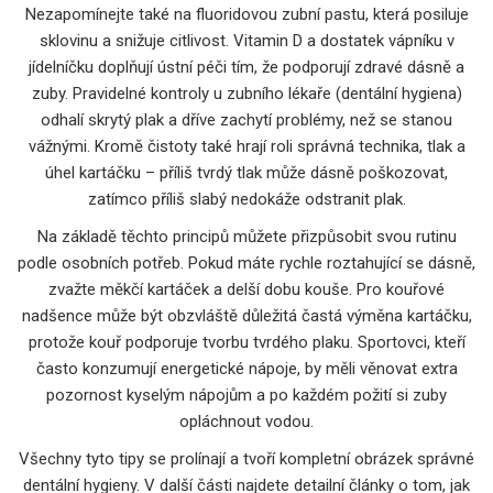
Nezapomínejte také na fluoridovou zubní pastu, která posiluje
sklovinu a snižuje citlivost. Vitamin D a dostatek vápníku v
jídelníčku doplňují ústní péči tím, že podporují zdravé dásně a
zuby. Pravidelné kontroly u zubního lékaře (dentální hygiena)
odhalí skrytý plak a dříve zachytí problémy, než se stanou
vážnými. Kromě čistoty také hrají roli správná technika, tlak a
úhel kartáčku – příliš tvrdý tlak může dásně poškozovat,
zatímco příliš slabý nedokáže odstranit plak.
Na základě těchto principů můžete přizpůsobit svou rutinu
podle osobních potřeb. Pokud máte rychle roztahující se dásně,
zvažte měkčí kartáček a delší dobu kouše. Pro kouřové
nadšence může být obzvláště důležitá častá výměna kartáčku,
protože kouř podporuje tvorbu tvrdého plaku. Sportovci, kteří
často konzumují energetické nápoje, by měli věnovat extra
pozornost kyselým nápojům a po každém požití si zuby
opláchnout vodou.
Všechny tyto tipy se prolínají a tvoří kompletní obrázek správné
dentální hygieny. V další části najdete detailní články o tom, jak