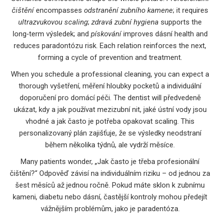
čištění
encompasses
odstranění zubního kamene
; it requires
ultrazvukovou scaling
;
zdravá zubní hygiena
supports the
long‑term výsledek; and
pískování
improves dásní health and
reduces paradontózu risk. Each relation reinforces the next,
forming a cycle of prevention and treatment.
When you schedule a professional cleaning, you can expect a
thorough vyšetření, měření hloubky pocketů a individuální
doporučení pro domácí péči. The dentist will předvedeně
ukázat, kdy a jak používat mezizubní nit, jaké ústní vody jsou
vhodné a jak často je potřeba opakovat scaling. This
personalizovaný plán zajišťuje, že se výsledky neodstraní
během několika týdnů, ale vydrží měsíce.
Many patients wonder, „Jak často je třeba profesionální
čištění?“ Odpověď závisí na individuálním riziku – od jednou za
šest měsíců až jednou ročně. Pokud máte sklon k zubnímu
kameni, diabetu nebo dásní, častější kontroly mohou předejít
vážnějším problémům, jako je paradentóza.