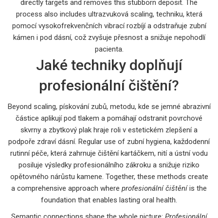
directly targets and removes this stubborn deposit. The
process also includes
ultrazvuková scaling
,
techniku, která
pomocí vysokofrekvenčních vibrací rozbíjí a odstraňuje zubní
kámen i pod dásní
, což zvyšuje přesnost a snižuje nepohodlí
pacienta.
Jaké techniky doplňují
profesionální čištění?
Beyond scaling,
pískování zubů
,
metodu, kde se jemné abrazivní
částice aplikují pod tlakem a pomáhají odstranit povrchové
skvrny a zbytkový plak
hraje roli v estetickém zlepšení a
podpoře zdraví dásní. Regular use of
zubní hygiena
,
každodenní
rutinní péče, která zahrnuje čištění kartáčkem, nití a ústní vodu
posiluje výsledky profesionálního zákroku a snižuje riziko
opětovného nárůstu kamene. Together, these methods create
a comprehensive approach where
profesionální čištění
is the
foundation that enables lasting oral health.
Semantic connections shape the whole picture:
Profesionální