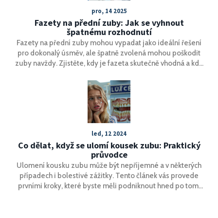
pro, 14 2025
Fazety na přední zuby: Jak se vyhnout
špatnému rozhodnutí
Fazety na přední zuby mohou vypadat jako ideální řešení
pro dokonalý úsměv, ale špatně zvolená mohou poškodit
zuby navždy. Zjistěte, kdy je fazeta skutečně vhodná a kdy
je lepší zvolit jinou cestu.
led, 12 2024
Co dělat, když se ulomí kousek zubu: Praktický
průvodce
Ulomení kousku zubu může být nepříjemné a v některých
případech i bolestivé zážitky. Tento článek vás provede
prvními kroky, které byste měli podniknout hned po tom,
co se vám zub ulomí. Naučíte se, jak správně postupovat
při první pomoci, kdy navštívit zubní pohotovost a jaké
možné léčebné postupy vás čekají. Kromě toho se