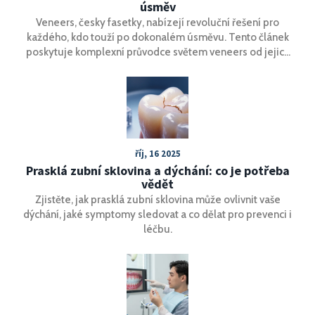
úsměv
Veneers, česky fasetky, nabízejí revoluční řešení pro
každého, kdo touží po dokonalém úsměvu. Tento článek
poskytuje komplexní průvodce světem veneers od jejich
historie, přes výhody a nevýhody, až po proces jejich
aplikace. Přináší důležité tipy, jak se o ně starat, aby
vydržely co nejdéle a zůstaly krásné, a zmiňuje i případná
rizika. Přečtěte si, proč jsou veneers považovány za
bezbolestné řešení pro krásné zuby a jak mohou změnit
váš život k lepšímu.
říj, 16 2025
Prasklá zubní sklovina a dýchání: co je potřeba
vědět
Zjistěte, jak prasklá zubní sklovina může ovlivnit vaše
dýchání, jaké symptomy sledovat a co dělat pro prevenci i
léčbu.