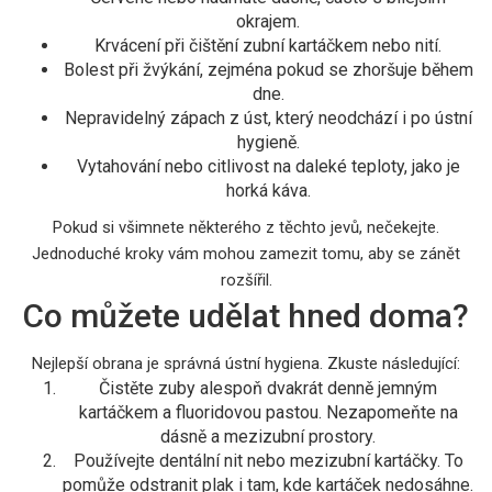
okrajem.
Krvácení při čištění zubní kartáčkem nebo nití.
Bolest při žvýkání, zejména pokud se zhoršuje během
dne.
Nepravidelný zápach z úst, který neodchází i po ústní
hygieně.
Vytahování nebo citlivost na daleké teploty, jako je
horká káva.
Pokud si všimnete některého z těchto jevů, nečekejte.
Jednoduché kroky vám mohou zamezit tomu, aby se zánět
rozšířil.
Co můžete udělat hned doma?
Nejlepší obrana je správná ústní hygiena. Zkuste následující:
Čistěte zuby alespoň dvakrát denně jemným
kartáčkem a fluoridovou pastou. Nezapomeňte na
dásně a mezizubní prostory.
Používejte dentální nit nebo mezizubní kartáčky. To
pomůže odstranit plak i tam, kde kartáček nedosáhne.