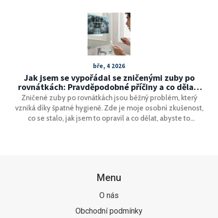
bře, 4 2026
Jak jsem se vypořádal se zničenými zuby po
rovnátkách: Pravděpodobné příčiny a co dělat,
když se to stane i vám
Zničené zuby po rovnátkách jsou běžný problém, který
vzniká díky špatné hygieně. Zde je moje osobní zkušenost,
co se stalo, jak jsem to opravil a co dělat, abyste to
neprožili vy.
Menu
O nás
Obchodní podmínky