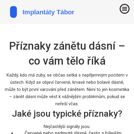
Příznaky zánětu dásní –
co vám tělo říká
Každý, kdo má zuby, se občas setká s nepříjemným pocitem v
ústech. Když se objeví červené, krvavé nebo bolavé dásně,
může to být první varování před zánětem. Není to jen kosmetika
– zánět dásní může vést k vážnějším problémům, pokud se
neřeší včas.
Jaké jsou typické příznaky?
Nejčastější signály jsou:
Červené nebo nadmuté dásně, často s bílejším