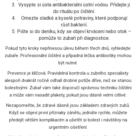
Vysypte si ústa antibakteriální ústní vodou. Přidejte ji
do rituálu po čištění.
Omezte sladké a kyselé potraviny, které podporují
růst bakterií.
Pište si do deníku, kdy se objeví krvácení nebo otok –
pomůže to zubaři při diagnostice.
Pokud tyto kroky nepřinesou úlevu během třech dnů, vyhledejte
zubaře. Profesionální čištění a případná léčba antibiotiky mohou
být nutné.
Prevence je klíčová. Pravidelná kontrola u zubního specialisty
alespoň dvakrát ročně odhalí drobné potíže dříve, než se stanou
bolestivými. Zubař vám také doporučí správnou techniku čištění
a může vám nasadit plakety, pokud jsou dásně velmi citlivé.
Nezapomeňte, že zdravé dásně jsou základem zdravých zubů.
Když se objeví první příznaky zánětu, jednáte rychle, můžete
předejít větším komplikacím a ušetřit si bolest i návštěvy na
urgentním ošetření.