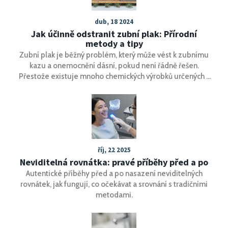
dub, 18 2024
Jak účinně odstranit zubní plak: Přírodní
metody a tipy
Zubní plak je běžný problém, který může vést k zubnímu
kazu a onemocnění dásní, pokud není řádně řešen.
Přestože existuje mnoho chemických výrobků určených k
boji proti plaku, přírodní metody jsou šetrnější k vaší ústní
mikroflóře a zdraví celkově. Tento článek poskytuje
podrobný průvodce, jak se zbavit zubního plaku
přirozenými způsoby, včetně denní rutiny, správné
techniky čištění, bylinných výplachů a doporučení pro
zdravou stravu.
říj, 22 2025
Neviditelná rovnátka: pravé příběhy před a po
Autentické příběhy před a po nasazení neviditelných
rovnátek, jak fungují, co očekávat a srovnání s tradičními
metodami.