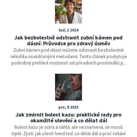
může podpořit hojení a co dělat pro zajištění optimální
ústní hygieny v tomto kritickém období.
led, 2 2024
Jak bezbolestně odstranit zubní kámen pod
dásní: Průvodce pro zdravý úsměv
Zubní kámen pod dásní můžete odstranit bezbolestně
několika osvědčenými metodami. Tento článek poskytuje
podrobný přehled možností od přírodních prostředků po
profesionální zásahy v zubní ordinaci. Naleznete zde tipy
na prevenci tvorby zubního kamene, jak sami přispět k
optimální ústní hygieně a jaké zásahy lze očekávat u
zubaře. Udržení zdravého a krásného úsměvu tak bude
jednodušší, než si možná myslíte.
pro, 9 2025
Jak zmirnit bolest kazu: praktické rady pro
okamžité ulevění a co dělat dál
Bolest kazu je ostrá a náhlá, ale neznamená, že musíš
trpět. Zjisti, jak ulevit hned teď, co dělat dál a proč čekání