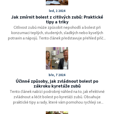
led, 2 2024
Jak zmírnit bolest z citlivých zubů: Praktické
tipy a triky
Citlivost zubů může způsobit nepohodlí a bolest při
konzumaci teplých, studených, sladkých nebo kyselých
potravin a nápojů. Tento článek představuje přehled příčin
citlivosti zubů a nabízí praktické tipy a triky, jak zmírnit
bolest a zlepšit kvalitu vašeho úsměvu. Představíme nejen
domácí péči, ale i profesionální postupy, které vám
pomohou udržet zuby zdravé a snížit citlivost.
bře, 7 2024
Účinné způsoby, jak zvládnout bolest po
zákroku kyretáže zubů
Tento článek nabízí podrobný náhled na to, jak efektivně
zvládnout a léčit bolest po kyretáži zubů. Obsahuje
praktické tipy a rady, které vám pomohou rychleji se
zotavit a minimalizovat nepříjemné pocity. Představuje
osvědčené metody, jak péče o ústní dutinu po zákroku