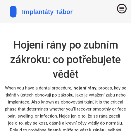
Hojení rány po zubním
zákroku: co potřebujete
vědět
When you have a dental procedure,
hojení rány
,
proces, kdy se
tkáně v ústech obnovují po zákroku, jako je vytažení zubu nebo
implantace
. Also known as
obnovování tkání
, it is the critical
phase that determines whether you’ll recover smoothly or face
pain, swelling, or infection.
Nejde jen o to, že se rána zacelí –
jde o to, aby se kost, dásně a krevní cévy vrátily do normálu.
Pokud to proběhne špatně, může to vést k zánětu, selhání