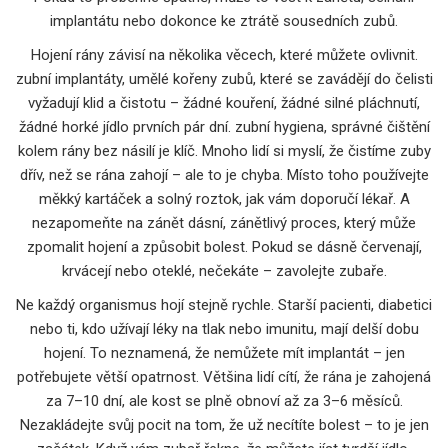
implantátu nebo dokonce ke ztrátě sousedních zubů.
Hojení rány závisí na několika věcech, které můžete ovlivnit.
zubní implantáty
,
umělé kořeny zubů, které se zavádějí do čelisti
vyžadují klid a čistotu – žádné kouření, žádné silné pláchnutí,
žádné horké jídlo prvních pár dní.
zubní hygiena
,
správné čištění
kolem rány bez násilí
je klíč. Mnoho lidí si myslí, že čistíme zuby
dřív, než se rána zahojí – ale to je chyba. Místo toho používejte
měkký kartáček a solný roztok, jak vám doporučí lékař. A
nezapomeňte na
zánět dásní
,
zánětlivý proces, který může
zpomalit hojení a způsobit bolest
. Pokud se dásně červenají,
krvácejí nebo oteklé, nečekáte – zavolejte zubaře.
Ne každý organismus hojí stejně rychle. Starší pacienti, diabetici
nebo ti, kdo užívají léky na tlak nebo imunitu, mají delší dobu
hojení. To neznamená, že nemůžete mít implantát – jen
potřebujete větší opatrnost. Většina lidí cítí, že rána je zahojená
za 7–10 dní, ale kost se plně obnoví až za 3–6 měsíců.
Nezakládejte svůj pocit na tom, že už necítíte bolest – to je jen