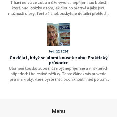
Trhání nervu ze zubu může vyvolat nepříjemnou bolest,
která budí otázky o tom, jak dlouho přetrvá a jaké jsou
možnosti úlevy. Tento článek poskytuje detailní přehled o
délce a intenzitě bolesti po zákroku trhání nervu a nabízí
praktické tipy na zmírnění bolesti a péči o zuby během
zotavení.
led, 12 2024
Co dělat, když se ulomí kousek zubu: Praktický
průvodce
Ulomení kousku zubu může být nepříjemné a v některých
případech i bolestivé zážitky. Tento článek vás provede
prvními kroky, které byste měli podniknout hned po tom,
co se vám zub ulomí. Naučíte se, jak správně postupovat
při první pomoci, kdy navštívit zubní pohotovost a jaké
možné léčebné postupy vás čekají. Kromě toho se
dozvíte, jak předejít dalším úrazům vašich zubů a udržet je
zdravé.
Menu