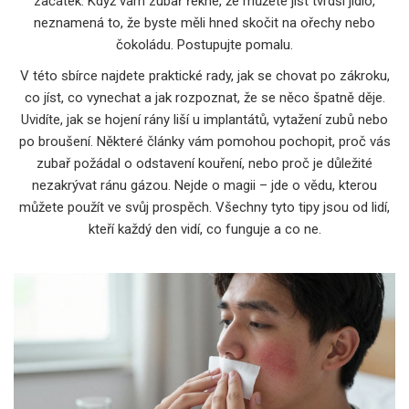
začátek. Když vám zubař řekne, že můžete jíst tvrdší jídlo,
neznamená to, že byste měli hned skočit na ořechy nebo
čokoládu. Postupujte pomalu.
V této sbírce najdete praktické rady, jak se chovat po zákroku,
co jíst, co vynechat a jak rozpoznat, že se něco špatně děje.
Uvidíte, jak se hojení rány liší u implantátů, vytažení zubů nebo
po broušení. Některé články vám pomohou pochopit, proč vás
zubař požádal o odstavení kouření, nebo proč je důležité
nezakrývat ránu gázou. Nejde o magii – jde o vědu, kterou
můžete použít ve svůj prospěch. Všechny tyto tipy jsou od lidí,
kteří každý den vidí, co funguje a co ne.