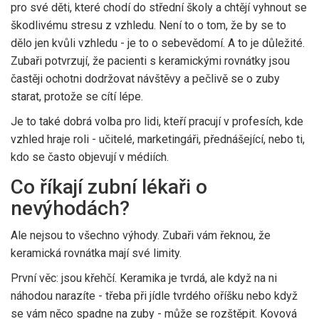
pro své děti, které chodí do střední školy a chtějí vyhnout se
škodlivému stresu z vzhledu. Není to o tom, že by se to
dělo jen kvůli vzhledu - je to o sebevědomí. A to je důležité.
Zubaři potvrzují, že pacienti s keramickými rovnátky jsou
častěji ochotni dodržovat návštěvy a pečlivě se o zuby
starat, protože se cítí lépe.
Je to také dobrá volba pro lidi, kteří pracují v profesích, kde
vzhled hraje roli - učitelé, marketingáři, přednášející, nebo ti,
kdo se často objevují v médiích.
Co říkají zubní lékaři o
nevýhodách?
Ale nejsou to všechno výhody. Zubaři vám řeknou, že
keramická rovnátka mají své limity.
První věc: jsou křehčí. Keramika je tvrdá, ale když na ni
náhodou narazíte - třeba při jídle tvrdého oříšku nebo když
se vám něco spadne na zuby - může se rozštěpit. Kovová