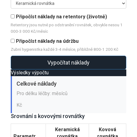
Připočíst náklady na retentory (životně)
Retentory jsou nutné po odstranění rovnátek, obvykle nesou 1
000-3 000 Kč/měsíc
Připočíst náklady na údržbu
Zubní hygienistka každé 3-4 měsíce, přibližně 800-1 200 Kč
Vypočítat náklady
Výsledky výpočtu
Celkové náklady
Pro délku léčby:
měsíců
Kč
Srovnání s kovovými rovnátky
Keramická
Kovová
Parametr
rovnátka
rovnátka