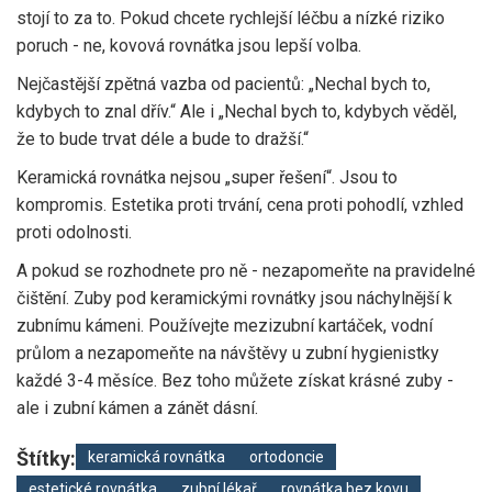
stojí to za to. Pokud chcete rychlejší léčbu a nízké riziko
poruch - ne, kovová rovnátka jsou lepší volba.
Nejčastější zpětná vazba od pacientů: „Nechal bych to,
kdybych to znal dřív.“ Ale i „Nechal bych to, kdybych věděl,
že to bude trvat déle a bude to dražší.“
Keramická rovnátka nejsou „super řešení“. Jsou to
kompromis. Estetika proti trvání, cena proti pohodlí, vzhled
proti odolnosti.
A pokud se rozhodnete pro ně - nezapomeňte na pravidelné
čištění. Zuby pod keramickými rovnátky jsou náchylnější k
zubnímu kámeni. Používejte mezizubní kartáček, vodní
průlom a nezapomeňte na návštěvy u zubní hygienistky
každé 3-4 měsíce. Bez toho můžete získat krásné zuby -
ale i zubní kámen a zánět dásní.
Štítky:
keramická rovnátka
ortodoncie
estetické rovnátka
zubní lékař
rovnátka bez kovu