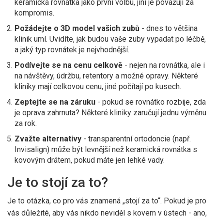
keramická rovnátka jako první volbu, jiní je považují za
kompromis.
Požádejte o 3D model vašich zubů
- dnes to většina
klinik umí. Uvidíte, jak budou vaše zuby vypadat po léčbě,
a jaký typ rovnátek je nejvhodnější.
Podívejte se na cenu celkově
- nejen na rovnátka, ale i
na návštěvy, údržbu, retentory a možné opravy. Některé
kliniky mají celkovou cenu, jiné počítají po kusech.
Zeptejte se na záruku
- pokud se rovnátko rozbije, zda
je oprava zahrnuta? Některé kliniky zaručují jednu výměnu
za rok.
Zvažte alternativy
- transparentní ortodoncie (např.
Invisalign) může být levnější než keramická rovnátka s
kovovým drátem, pokud máte jen lehké vady.
Je to stojí za to?
Je to otázka, co pro vás znamená „stojí za to“. Pokud je pro
vás důležité, aby vás nikdo neviděl s kovem v ústech - ano,