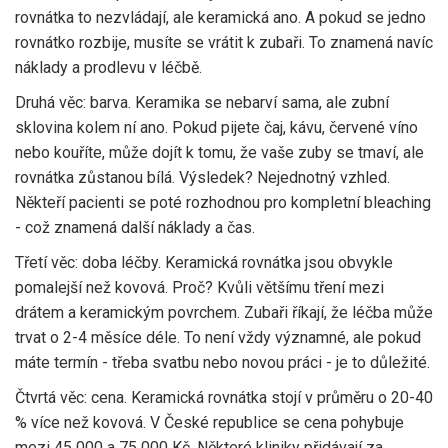
rovnátka to nezvládají, ale keramická ano. A pokud se jedno
rovnátko rozbije, musíte se vrátit k zubaři. To znamená navíc
náklady a prodlevu v léčbě.
Druhá věc: barva. Keramika se nebarví sama, ale zubní
sklovina kolem ní ano. Pokud pijete čaj, kávu, červené víno
nebo kouříte, může dojít k tomu, že vaše zuby se tmaví, ale
rovnátka zůstanou bílá. Výsledek? Nejednotný vzhled.
Někteří pacienti se poté rozhodnou pro kompletní bleaching
- což znamená další náklady a čas.
Třetí věc: doba léčby. Keramická rovnátka jsou obvykle
pomalejší než kovová. Proč? Kvůli většímu tření mezi
drátem a keramickým povrchem. Zubaři říkají, že léčba může
trvat o 2-4 měsíce déle. To není vždy významné, ale pokud
máte termín - třeba svatbu nebo novou práci - je to důležité.
Čtvrtá věc: cena. Keramická rovnátka stojí v průměru o 20-40
% více než kovová. V České republice se cena pohybuje
mezi 45 000 a 75 000 Kč. Některé kliniky přidávají za