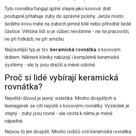
Tyto rovnátka fungují úplně stejně jako kovová: drát
postupně přitahuje zuby do správné polohy. Jenže místo
šedého kovu máte na zubech jemně bílé nebo přírodně šedé
částice. Většina lidí si je vůbec nevšimne - ne na pracovišti,
ne při fotkách, ne při smíchu.
Nejčastější typ je tzv.
keramická rovnátka
s kovovým
drátem. Některé kliniky nabízejí i kompletně keramické
systémy - ale ty jsou dražší a méně odolné.
Proč si lidé vybírají keramická
rovnátka?
Největší důvod je jasný: estetika. Mnoho dospělých a
teenagerek se cítí nejistě s kovovými rovnátky. Výsledek je
stejný - zuby jsou rovné - ale cesta k němu je méně
nápadná.
Nejsou to jen dospělí. Mnoho rodičů volí keramická rovnátka