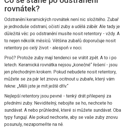
Co se stane po odstranění
rovnátek?
Odstranění keramických rovnátek není nic složitého. Zubař
je jednoduše odstraní, očistí zuby a udělá záběr. Ale tady je
důležitá věc: po odstranění musíte nosit retentory - vždy. A
to nejen několik měsíců. Většina zubařů doporučuje nosit
retentory po celý život - alespoň v noci.
Proč? Protože zuby mají tendenci se vrátit zpět. A to i po
letech. Keramická rovnátka nejsou „konečné“ řešení - jsou
jen přechodným krokem. Pokud nebudete nosit retentory,
můžete se za pár let znovu ocitnout u zubaře, který vám
řekne: „Měli jste je mít ještě dřív.“
Nejlepší retentory jsou pevné - tenký drát přilepený za
předními zuby. Neviditelný, nebojíte se ho, nechcete ho
sundávat. A nebo průhledné, které si můžete sundávat. Oba
typy fungují. Ale pokud nechcete, aby se vaše zuby znovu
posunuly, nezapomeňte na ně.