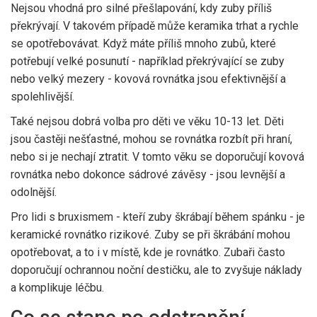
Nejsou vhodná pro silné přešlapování, kdy zuby příliš
překrývají. V takovém případě může keramika trhat a rychle
se opotřebovávat. Když máte příliš mnoho zubů, které
potřebují velké posunutí - například překrývající se zuby
nebo velký mezery - kovová rovnátka jsou efektivnější a
spolehlivější.
Také nejsou dobrá volba pro děti ve věku 10-13 let. Děti
jsou častěji nešťastné, mohou se rovnátka rozbít při hraní,
nebo si je nechají ztratit. V tomto věku se doporučují kovová
rovnátka nebo dokonce sádrové závěsy - jsou levnější a
odolnější.
Pro lidi s bruxismem - kteří zuby škrábají během spánku - je
keramické rovnátko rizikové. Zuby se při škrábání mohou
opotřebovat, a to i v místě, kde je rovnátko. Zubaři často
doporučují ochrannou noční destičku, ale to zvyšuje náklady
a komplikuje léčbu.