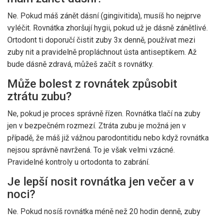
Ne. Pokud máš zánět dásní (gingivitida), musíš ho nejprve
vyléčit. Rovnátka zhoršují hygii, pokud už je dásně zánětlivé.
Ortodont ti doporučí čistit zuby 3x denně, používat mezi
zuby nit a pravidelně propláchnout ústa antiseptikem. Až
bude dásně zdravá, můžeš začít s rovnátky.
Může bolest z rovnátek způsobit
ztrátu zubu?
Ne, pokud je proces správně řízen. Rovnátka tlačí na zuby
jen v bezpečném rozmezí. Ztráta zubu je možná jen v
případě, že máš již vážnou parodontitidu nebo když rovnátka
nejsou správně navržená. To je však velmi vzácné.
Pravidelné kontroly u ortodonta to zabrání.
Je lepší nosit rovnátka jen večer a v
noci?
Ne. Pokud nosíš rovnátka méně než 20 hodin denně, zuby