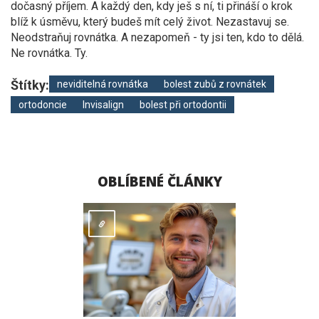
dočasný příjem. A každý den, kdy ješ s ní, ti přináší o krok
blíž k úsměvu, který budeš mít celý život. Nezastavuj se.
Neodstraňuj rovnátka. A nezapomeň - ty jsi ten, kdo to dělá.
Ne rovnátka. Ty.
Štítky:
neviditelná rovnátka
bolest zubů z rovnátek
ortodoncie
Invisalign
bolest při ortodontii
OBLÍBENÉ ČLÁNKY