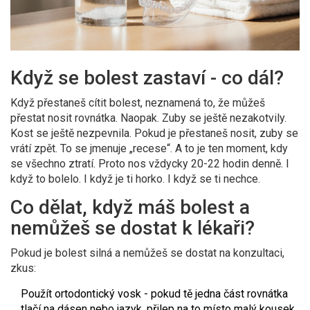
Když se bolest zastaví - co dál?
Když přestaneš cítit bolest, neznamená to, že můžeš
přestat nosit rovnátka. Naopak. Zuby se ještě nezakotvily.
Kost se ještě nezpevnila. Pokud je přestaneš nosit, zuby se
vrátí zpět. To se jmenuje „recese“. A to je ten moment, kdy
se všechno ztratí. Proto nos vždycky 20-22 hodin denně. I
když to bolelo. I když je ti horko. I když se ti nechce.
Co dělat, když máš bolest a
nemůžeš se dostat k lékaři?
Pokud je bolest silná a nemůžeš se dostat na konzultaci,
zkus:
Použít ortodontický vosk - pokud tě jedna část rovnátka
tlačí na dásen nebo jazyk, přilep na to místo malý kousek