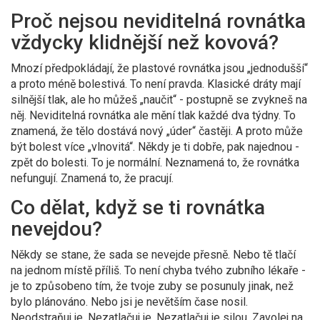
Proč nejsou neviditelná rovnátka
vždycky klidnější než kovová?
Mnozí předpokládají, že plastové rovnátka jsou „jednodušší“
a proto méně bolestivá. To není pravda. Klasické dráty mají
silnější tlak, ale ho můžeš „naučit“ - postupně se zvykneš na
něj. Neviditelná rovnátka ale mění tlak každé dva týdny. To
znamená, že tělo dostává nový „úder“ častěji. A proto může
být bolest více „vlnovitá“. Někdy je ti dobře, pak najednou -
zpět do bolesti. To je normální. Neznamená to, že rovnátka
nefungují. Znamená to, že pracují.
Co dělat, když se ti rovnátka
nevejdou?
Někdy se stane, že sada se nevejde přesně. Nebo tě tlačí
na jednom místě příliš. To není chyba tvého zubního lékaře -
je to způsobeno tím, že tvoje zuby se posunuly jinak, než
bylo plánováno. Nebo jsi je nevětším čase nosil.
Neodstraňuj je. Nezatlačuj je. Nezatlačuj je silou. Zavolej na