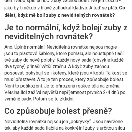
den. Nebo spíš ta noc. Zuby začnou bolet. Ne jen trochu -
jako by ti někdo v hlavě zatloukal kladivo. A teď se ptáš:
Co
dělat, když mě bolí zuby z neviditelných rovnátek?
Je to normální, když bolejí zuby z
neviditelných rovnátek?
Ano. Úplně normální. Neviditelná rovnátka nejsou magie -
jsou to plastové šablony, které pomalu, ale neústupně tlačí
tvé zuby do nové polohy. Každý nový sada (obvykle každé
dva týdny) přináší větší změnu. A když zuby začnou
posouvat, pohybují se i kořeny, které jsou v kosti. Ta kost se
musí přestavět. A to je ten proces, který způsobuje bolest.
Není to poškození. Je to přirozená reakce těla na změnu.
Většina lidí zažívá největší nepříjemnost prvních 2-4 dnů po
výměně sady. Potom se to zklidní.
Co způsobuje bolest přesně?
Neviditelná rovnátka nejsou jen „pokryvky“. Jsou navržené
tak, aby každá sada tlačila na konkrétní zuby s určitou silou