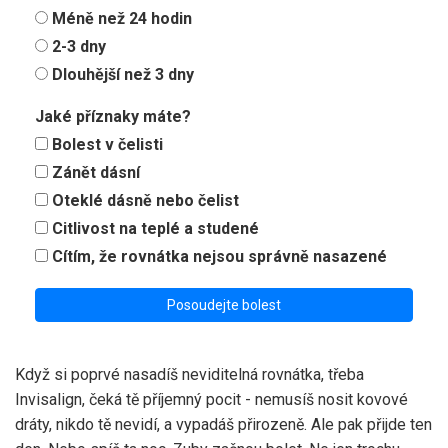
Méně než 24 hodin
2-3 dny
Dlouhější než 3 dny
Jaké příznaky máte?
Bolest v čelisti
Zánět dásní
Oteklé dásně nebo čelist
Citlivost na teplé a studené
Cítím, že rovnátka nejsou správně nasazené
Posoudejte bolest
Když si poprvé nasadíš neviditelná rovnátka, třeba
Invisalign, čeká tě příjemný pocit - nemusíš nosit kovové
dráty, nikdo tě nevidí, a vypadáš přirozeně. Ale pak přijde ten