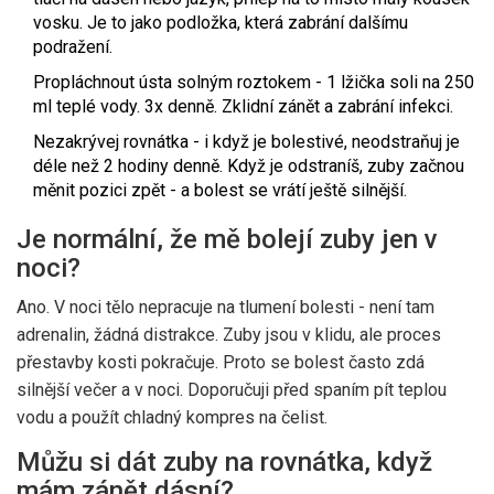
vosku. Je to jako podložka, která zabrání dalšímu
podražení.
Propláchnout ústa solným roztokem - 1 lžička soli na 250
ml teplé vody. 3x denně. Zklidní zánět a zabrání infekci.
Nezakrývej rovnátka - i když je bolestivé, neodstraňuj je
déle než 2 hodiny denně. Když je odstraníš, zuby začnou
měnit pozici zpět - a bolest se vrátí ještě silnější.
Je normální, že mě bolejí zuby jen v
noci?
Ano. V noci tělo nepracuje na tlumení bolesti - není tam
adrenalin, žádná distrakce. Zuby jsou v klidu, ale proces
přestavby kosti pokračuje. Proto se bolest často zdá
silnější večer a v noci. Doporučuji před spaním pít teplou
vodu a použít chladný kompres na čelist.
Můžu si dát zuby na rovnátka, když
mám zánět dásní?