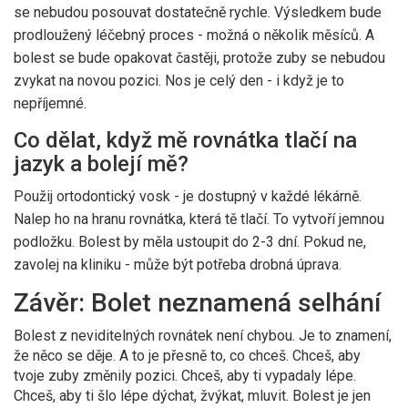
se nebudou posouvat dostatečně rychle. Výsledkem bude
prodloužený léčebný proces - možná o několik měsíců. A
bolest se bude opakovat častěji, protože zuby se nebudou
zvykat na novou pozici. Nos je celý den - i když je to
nepříjemné.
Co dělat, když mě rovnátka tlačí na
jazyk a bolejí mě?
Použij ortodontický vosk - je dostupný v každé lékárně.
Nalep ho na hranu rovnátka, která tě tlačí. To vytvoří jemnou
podložku. Bolest by měla ustoupit do 2-3 dní. Pokud ne,
zavolej na kliniku - může být potřeba drobná úprava.
Závěr: Bolet neznamená selhání
Bolest z neviditelných rovnátek není chybou. Je to znamení,
že něco se děje. A to je přesně to, co chceš. Chceš, aby
tvoje zuby změnily pozici. Chceš, aby ti vypadaly lépe.
Chceš, aby ti šlo lépe dýchat, žvýkat, mluvit. Bolest je jen