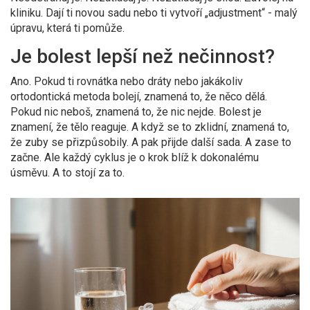
kliniku. Dají ti novou sadu nebo ti vytvoří „adjustment“ - malý
úpravu, která ti pomůže.
Je bolest lepší než nečinnost?
Ano. Pokud ti rovnátka nebo dráty nebo jakákoliv
ortodontická metoda bolejí, znamená to, že něco dělá.
Pokud nic neboš, znamená to, že nic nejde. Bolest je
znamení, že tělo reaguje. A když se to zklidní, znamená to,
že zuby se přizpůsobily. A pak přijde další sada. A zase to
začne. Ale každý cyklus je o krok blíž k dokonalému
úsměvu. A to stojí za to.