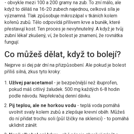
- obvykle mezi 100 a 200 gramy na zub. To zní málo, ale
když to děláš na 16-20 zubech najednou, celková síla je
významná. Tlak způsobuje mikrozápal v tkáních kolem
kořenů zubů. Tělo odpovídá přílivem krve a buněk, které
přestavují kost. Ten proces je nevyhnutelný. A když je tvůj
zubní lékař zkušený, ví, že bolest je znamení, že rovnátka
fungují.
Co můžeš dělat, když to bolejí?
Nejprve si dej pár dní na přizpůsobení. Ale pokud je bolest
příliš silná, zkus tyto kroky:
Užívej paracetamol
- je bezpečnější než ibuprofen,
pokud máš citlivý žaludek. 500 mg každých 6-8 hodin
podle návodu. Nepřekračuj denní dávku.
Pij teplou, ale ne horkou vodu
- teplá voda pomáhá
uvolnit svaly kolem zubů a zlepšuje krevní oběh. Můžeš
do ní přidat trochu soli (půl lžičky na sklenici) - to pomáhá
uklidnit zánět.