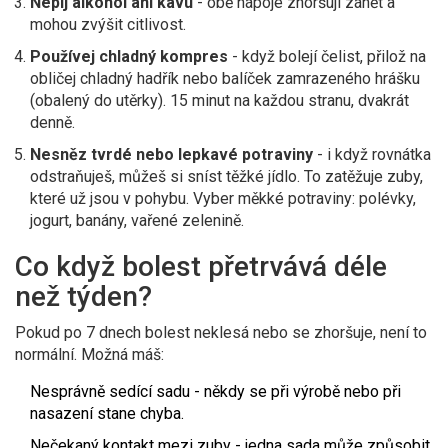
Nepij alkohol ani kávu
- obě nápoje zhoršují zánět a
mohou zvýšit citlivost.
Používej chladný kompres
- když bolejí čelist, přilož na
obličej chladný hadřík nebo balíček zamrazeného hrášku
(obalený do utěrky). 15 minut na každou stranu, dvakrát
denně.
Nesněz tvrdé nebo lepkavé potraviny
- i když rovnátka
odstraňuješ, můžeš si sníst těžké jídlo. To zatěžuje zuby,
které už jsou v pohybu. Vyber měkké potraviny: polévky,
jogurt, banány, vařené zelenině.
Co když bolest přetrvává déle
než týden?
Pokud po 7 dnech bolest neklesá nebo se zhoršuje, není to
normální. Možná máš:
Nesprávně sedící sadu - někdy se při výrobě nebo při
nasazení stane chyba.
Nečekaný kontakt mezi zuby - jedna sada může způsobit,