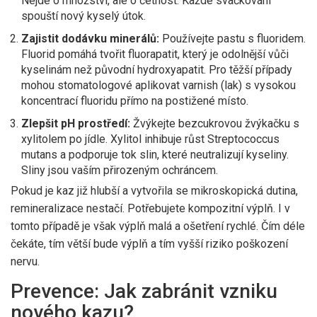
Nejde o množství, ale o četnost. Každé svačkování
spouští nový kyselý útok.
Zajistit dodávku minerálů:
Používejte pastu s fluoridem.
Fluorid pomáhá tvořit fluorapatit, který je odolnější vůči
kyselinám než původní hydroxyapatit. Pro těžší případy
mohou stomatologové aplikovat varnish (lak) s vysokou
koncentrací fluoridu přímo na postižené místo.
Zlepšit pH prostředí:
Žvýkejte bezcukrovou žvýkačku s
xylitolem po jídle. Xylitol inhibuje růst Streptococcus
mutans a podporuje tok slin, které neutralizují kyseliny.
Sliny jsou vaším přirozeným ochráncem.
Pokud je kaz již hlubší a vytvořila se mikroskopická dutina,
remineralizace nestačí. Potřebujete
kompozitní výplň
. I v
tomto případě je však výplň malá a ošetření rychlé. Čím déle
čekáte, tím větší bude výplň a tím vyšší riziko poškození
nervu.
Prevence: Jak zabránit vzniku
nového kazu?