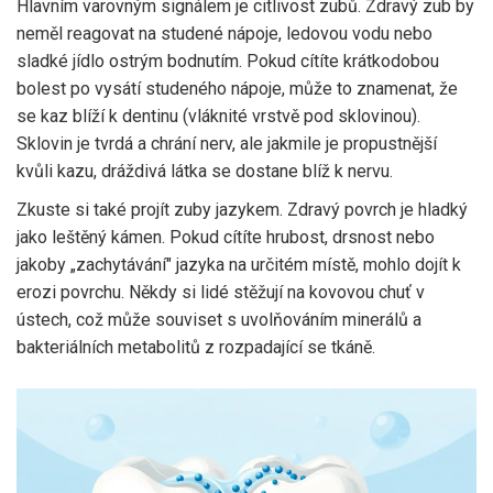
Hlavním varovným signálem je
citlivost zubů
. Zdravý zub by
neměl reagovat na studené nápoje, ledovou vodu nebo
sladké jídlo ostrým bodnutím. Pokud cítíte krátkodobou
bolest po vysátí studeného nápoje, může to znamenat, že
se kaz blíží k dentinu (vláknité vrstvě pod sklovinou).
Sklovin je tvrdá a chrání nerv, ale jakmile je propustnější
kvůli kazu, dráždivá látka se dostane blíž k nervu.
Zkuste si také projít zuby jazykem. Zdravý povrch je hladký
jako leštěný kámen. Pokud cítíte hrubost, drsnost nebo
jakoby „zachytávání" jazyka na určitém místě, mohlo dojít k
erozi povrchu. Někdy si lidé stěžují na kovovou chuť v
ústech, což může souviset s uvolňováním minerálů a
bakteriálních metabolitů z rozpadající se tkáně.