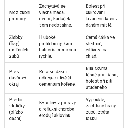
Zachytává se
Bolest při
Mezizubní
vlákna masa,
cukrování,
prostory
ovoce; kartáček
krvácení dásni v
sem nedosáhne.
daném místě.
Žlabky
Hluboké
Černá čárka ve
(fisy)
prohlubniny, kam
štěrbině,
molárních
bakterie proniknou
citlivost na
zubů
rychle.
chlad.
Bílá skvrna
Přes
Recese dásní
těsně pod dásní,
dásňový
odkryje citlivější
bolest při pití
okraj
cementum kořene.
studeného.
Přední
Vypouklé,
Kyseliny z potravy
stoličky
zaoblené hrany
a refluxní choroba
(blízko
zubů, ztráta
erodují sklovinu.
dásní)
lesku.