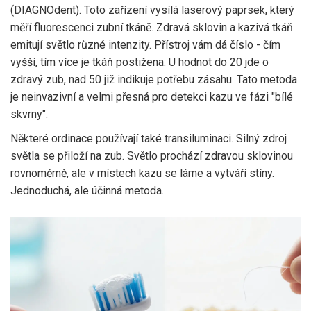
(DIAGNOdent)
. Toto zařízení vysílá laserový paprsek, který
měří fluorescenci zubní tkáně. Zdravá sklovin a kazivá tkáň
emitují světlo různé intenzity. Přístroj vám dá číslo - čím
vyšší, tím více je tkáň postižena. U hodnot do 20 jde o
zdravý zub, nad 50 již indikuje potřebu zásahu. Tato metoda
je neinvazivní a velmi přesná pro detekci kazu ve fázi "bílé
skvrny".
Některé ordinace používají také
transiluminaci
. Silný zdroj
světla se přiloží na zub. Světlo prochází zdravou sklovinou
rovnoměrně, ale v místech kazu se láme a vytváří stíny.
Jednoduchá, ale účinná metoda.