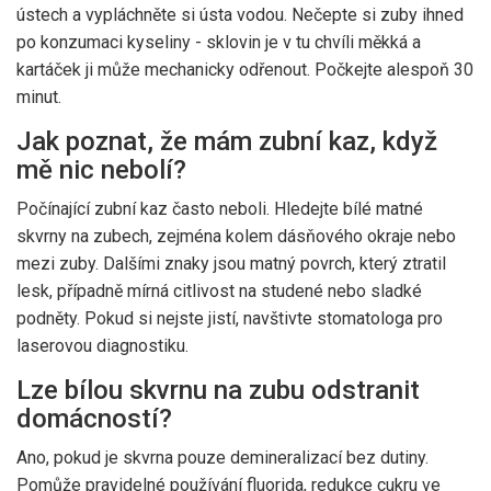
ústech a vypláchněte si ústa vodou. Nečepte si zuby ihned
po konzumaci kyseliny - sklovin je v tu chvíli měkká a
kartáček ji může mechanicky odřenout. Počkejte alespoň 30
minut.
Jak poznat, že mám zubní kaz, když
mě nic nebolí?
Počínající zubní kaz často neboli. Hledejte bílé matné
skvrny na zubech, zejména kolem dásňového okraje nebo
mezi zuby. Dalšími znaky jsou matný povrch, který ztratil
lesk, případně mírná citlivost na studené nebo sladké
podněty. Pokud si nejste jistí, navštivte stomatologa pro
laserovou diagnostiku.
Lze bílou skvrnu na zubu odstranit
domácností?
Ano, pokud je skvrna pouze demineralizací bez dutiny.
Pomůže pravidelné používání fluorida, redukce cukru ve