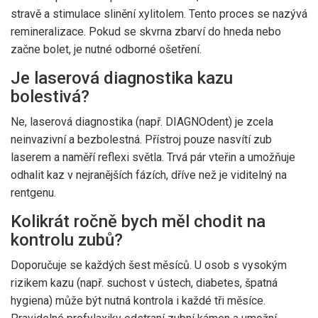
stravě a stimulace slinění xylitolem. Tento proces se nazývá
remineralizace. Pokud se skvrna zbarví do hneda nebo
začne bolet, je nutné odborné ošetření.
Je laserová diagnostika kazu
bolestivá?
Ne, laserová diagnostika (např. DIAGNOdent) je zcela
neinvazivní a bezbolestná. Přístroj pouze nasvítí zub
laserem a naměří reflexi světla. Trvá pár vteřin a umožňuje
odhalit kaz v nejranějších fázích, dříve než je viditelný na
rentgenu.
Kolikrát ročně bych měl chodit na
kontrolu zubů?
Doporučuje se každých šest měsíců. U osob s vysokým
rizikem kazu (např. suchost v ústech, diabetes, špatná
hygiena) může být nutná kontrola i každé tři měsíce.