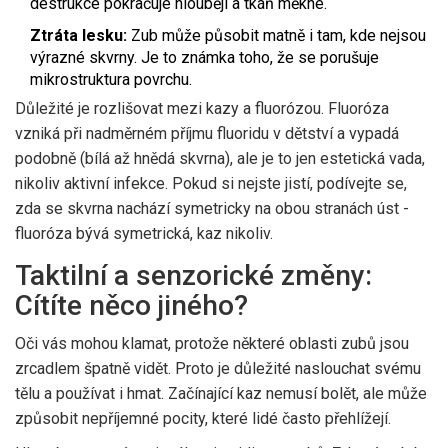
destrukce pokračuje hlouběji a tkáň měkne.
Ztráta lesku:
Zub může působit matně i tam, kde nejsou
výrazné skvrny. Je to známka toho, že se porušuje
mikrostruktura povrchu.
Důležité je rozlišovat mezi kazy a fluorózou. Fluoróza
vzniká při nadměrném příjmu fluoridu v dětství a vypadá
podobně (bílá až hnědá skvrna), ale je to jen estetická vada,
nikoliv aktivní infekce. Pokud si nejste jistí, podívejte se,
zda se skvrna nachází symetricky na obou stranách úst -
fluoróza bývá symetrická, kaz nikoliv.
Taktilní a senzorické změny:
Cítíte něco jiného?
Oči vás mohou klamat, protože některé oblasti zubů jsou
zrcadlem špatně vidět. Proto je důležité naslouchat svému
tělu a používat i hmat. Začínající kaz nemusí bolět, ale může
způsobit nepříjemné pocity, které lidé často přehlížejí.