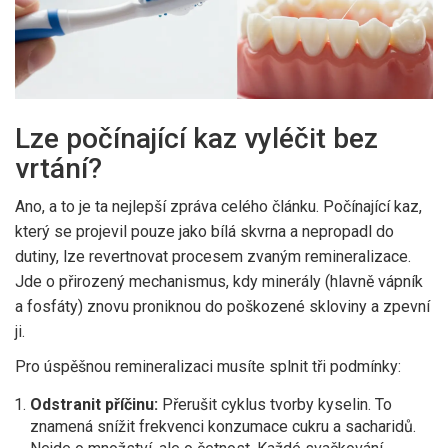
Lze počínající kaz vyléčit bez
vrtání?
Ano, a to je ta nejlepší zpráva celého článku. Počínající kaz,
který se projevil pouze jako bílá skvrna a nepropadl do
dutiny, lze revertnovat procesem zvaným
remineralizace
.
Jde o přirozený mechanismus, kdy minerály (hlavně vápník
a fosfáty) znovu proniknou do poškozené skloviny a zpevní
ji.
Pro úspěšnou remineralizaci musíte splnit tři podmínky:
Odstranit příčinu:
Přerušit cyklus tvorby kyselin. To
znamená snížit frekvenci konzumace cukru a sacharidů.