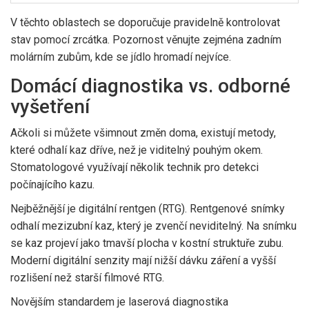
V těchto oblastech se doporučuje pravidelně kontrolovat
stav pomocí zrcátka. Pozornost věnujte zejména zadním
molárním zubům, kde se jídlo hromadí nejvíce.
Domácí diagnostika vs. odborné
vyšetření
Ačkoli si můžete všimnout změn doma, existují metody,
které odhalí kaz dříve, než je viditelný pouhým okem.
Stomatologové využívají několik technik pro detekci
počínajícího kazu.
Nejběžnější je
digitální rentgen (RTG)
. Rentgenové snímky
odhalí mezizubní kaz, který je zvenčí neviditelný. Na snímku
se kaz projeví jako tmavší plocha v kostní struktuře zubu.
Moderní digitální senzity mají nižší dávku záření a vyšší
rozlišení než starší filmové RTG.
Novějším standardem je
laserová diagnostika