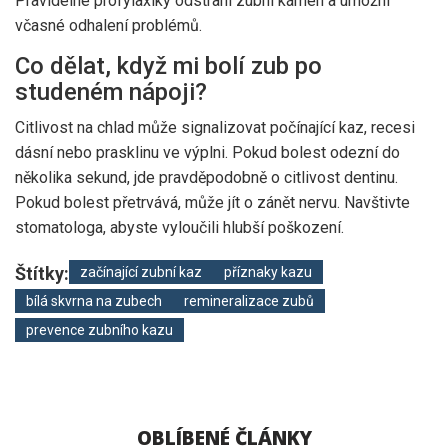
Pravidelné profylaxiky odstraní zubní kámen a umožní
včasné odhalení problémů.
Co dělat, když mi bolí zub po
studeném nápoji?
Citlivost na chlad může signalizovat počínající kaz, recesi
dásní nebo prasklinu ve výplni. Pokud bolest odezní do
několika sekund, jde pravděpodobně o citlivost dentinu.
Pokud bolest přetrvává, může jít o zánět nervu. Navštivte
stomatologa, abyste vyloučili hlubší poškození.
Štítky:
začínající zubní kaz
příznaky kazu
bílá skvrna na zubech
remineralizace zubů
prevence zubního kazu
OBLÍBENÉ ČLÁNKY