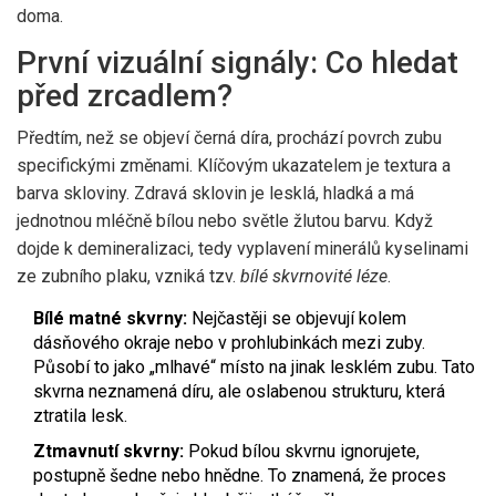
doma.
První vizuální signály: Co hledat
před zrcadlem?
Předtím, než se objeví černá díra, prochází povrch zubu
specifickými změnami. Klíčovým ukazatelem je textura a
barva
skloviny
. Zdravá sklovin je lesklá, hladká a má
jednotnou mléčně bílou nebo světle žlutou barvu. Když
dojde k demineralizaci, tedy vyplavení minerálů kyselinami
ze zubního plaku, vzniká tzv.
bílé skvrnovité léze
.
Bílé matné skvrny:
Nejčastěji se objevují kolem
dásňového okraje nebo v prohlubinkách mezi zuby.
Působí to jako „mlhavé“ místo na jinak lesklém zubu. Tato
skvrna neznamená díru, ale oslabenou strukturu, která
ztratila lesk.
Ztmavnutí skvrny:
Pokud bílou skvrnu ignorujete,
postupně šedne nebo hnědne. To znamená, že proces