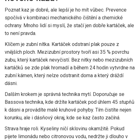
Poznat kaz je dobré, ale lepší je ho mít vůbec. Prevence
spočívá v kombinaci mechanického čištění a chemické
ochrany. Mnoho lidí si myslí, že stačí jen dobře kartáček, ale
to není pravda.
Klíčem je
zubní nítka
. Kartáček odstraní plak pouze z
vnějších ploch. Mezizubní prostory tvoří asi 35 % povrchu
zubu, který kartáček nevyčistí. Bez nitky nebo mezizubních
kartáčků se zde plak hromadí a během 24 hodin vytvrdne na
zubní kámen, který nelze odstranit doma a který dráždí
dásni.
Dalším krokem je správná technika mytí. Doporučuje se
Bassova technika, kde držíte kartáček pod úhlem 45 stupňů
k dásni a provádíte malé kruhové pohyby. Tím čistíte nejen
korunku, ale i dásňový okraj, kde se kaz často začíná.
Strava hraje roli. Kyseliny ničí sklovinu okamžitě. Pokud
pijete limonádu nebo citronovou vodu, nedržte ji dlouho v