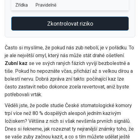
Zřídka
Pravidelně
Zkontrolovat riziko
Často si myslíme, že pokud nás zub nebolí, je v pořádku. To
je ale největší omyl, který nás může stát drahé ošetření.
Zubní kaz
se ve svých raných fázích vyvíjí bezbolestně a
tiše. Pokud ho nepoznáte včas, přichází až s velkou dírou a
bolestí nervu. Dobrá zpráva zní takto: počínající kaz lze
často zastavit nebo dokonce zcela revertovat, aniž byste
potřebovali vrták.
Věděli jste, že podle studie České stomatologické komory
trpí více než 80 % dospělých alespoň jedním kazivým
ložiskem? Většina z nich si však nevšimla prvních signálů.
Dnes si řekneme, jak rozeznat ty nejranější známky toho, že
se vaše
zuby začnou kazit
, a co s tím můžete udělat ještě