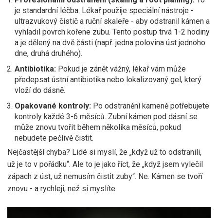
je standardní léčba. Lékař použije speciální nástroje -
ultrazvukový čistič a ruční skaleře - aby odstranil kámen a
vyhladil povrch kořene zubu. Tento postup trvá 1-2 hodiny
a je dělený na dvě části (např. jedna polovina úst jednoho
dne, druhá druhého).
Antibiotika:
Pokud je zánět vážný, lékař vám může
předepsat ústní antibiotika nebo lokalizovaný gel, který
vloží do dásně.
Opakované kontroly:
Po odstranění kameně potřebujete
kontroly každé 3-6 měsíců. Zubní kámen pod dásní se
může znovu tvořit během několika měsíců, pokud
nebudete pečlivě čistit.
Nejčastější chyba? Lidé si myslí, že „když už to odstranili,
už je to v pořádku“. Ale to je jako říct, že „když jsem vylečil
zápach z úst, už nemusím čistit zuby“. Ne. Kámen se tvoří
znovu - a rychleji, než si myslíte.