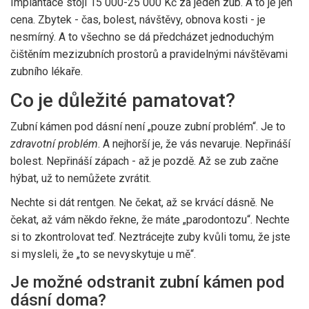
Implantace stojí 15 000-25 000 Kč za jeden zub. A to je jen
cena. Zbytek - čas, bolest, návštěvy, obnova kosti - je
nesmírný. A to všechno se dá předcházet jednoduchým
čištěním mezizubních prostorů a pravidelnými návštěvami
zubního lékaře.
Co je důležité pamatovat?
Zubní kámen pod dásní není „pouze zubní problém“. Je to
zdravotní problém
. A nejhorší je, že vás nevaruje. Nepřináší
bolest. Nepřináší zápach - až je pozdě. Až se zub začne
hýbat, už to nemůžete zvrátit.
Nechte si dát rentgen. Ne čekat, až se krvácí dásně. Ne
čekat, až vám někdo řekne, že máte „parodontozu“. Nechte
si to zkontrolovat teď. Neztrácejte zuby kvůli tomu, že jste
si mysleli, že „to se nevyskytuje u mě“.
Je možné odstranit zubní kámen pod
dásní doma?