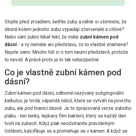
Stojíte před zrcadlem, šetříte zuby a náhle si všimnete, že
dásně kolem jednoho zubu vypadají zčervenalé a citlivé?
Nebo vám zubní lékař řekl, že máte
zubní kámen pod
dásní
- a vy nemáte ani představu, co to vlastně znamená?
Nejste sami. Mnoho lidí si o tom neumí představit, protože
to nevidí. A právě proto je to tak nebezpečné.
Co je vlastně zubní kámen pod
dásní?
Zubní kámen pod dásní, odborně nazývaný
subgingivální
kalkulus
, je tvrdá, vápenitá nálož, která se vytváří na povrchu
zubu, ale
pod
hranicí dásně. Je to zpracovaná verze zubního
plaku - ten tenký, lepkavý film bakterií, který se každý den
tvoří na zubech. Když plak neodstraníte pravidelným
čištěním, kalcifikuje se a proměňuje se v kámen. A když se