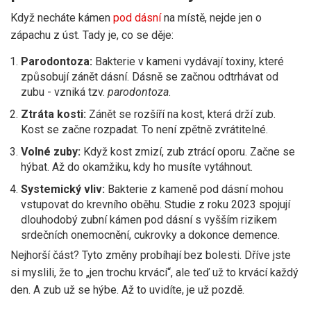
Když necháte kámen
pod dásní
na místě, nejde jen o
zápachu z úst. Tady je, co se děje:
Parodontoza:
Bakterie v kameni vydávají toxiny, které
způsobují zánět dásní. Dásně se začnou odtrhávat od
zubu - vzniká tzv.
parodontoza
.
Ztráta kosti:
Zánět se rozšíří na kost, která drží zub.
Kost se začne rozpadat. To není zpětně zvrátitelné.
Volné zuby:
Když kost zmizí, zub ztrácí oporu. Začne se
hýbat. Až do okamžiku, kdy ho musíte vytáhnout.
Systemický vliv:
Bakterie z kameně pod dásní mohou
vstupovat do krevního oběhu. Studie z roku 2023 spojují
dlouhodobý zubní kámen pod dásní s vyšším rizikem
srdečních onemocnění, cukrovky a dokonce demence.
Nejhorší část? Tyto změny probíhají bez bolesti. Dříve jste
si myslili, že to „jen trochu krvácí“, ale teď už to krvácí každý
den. A zub už se hýbe. Až to uvidíte, je už pozdě.