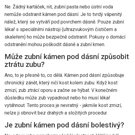
Ne. Žádný kartáček, nit, zubní pasta nebo ústní voda
nemůže odstranit kámen pod dásní. Je to tvrdý vápenitý
nálež, který se vytváří pod povrchem dásně. Pouze zubní
lékař s speciálními nástroji (ultrazvukovým čističem a
skaleřem) ho může bezpečně odstranit. Pokusy o domácí
odstranění mohou poškodit dásně a zubní kmen.
Může zubní kámen pod dásní způsobit
ztrátu zubu?
Ano, to je přesně to, co dělá. Kámen pod dásní způsobuje
chronický zánět, který ničí kost kolem zubu. Když kost
zmizí, zub ztrácí oporu a začne se hýbat. V konečném
důsledku může zub vypadnout nebo ho musí lékař
vytáhnout. Tento proces je nevratný - jakmile kost zmizí,
nelze ji obnovit bez drahých a složitých procedur.
Je zubní kámen pod dásní bolestivý?