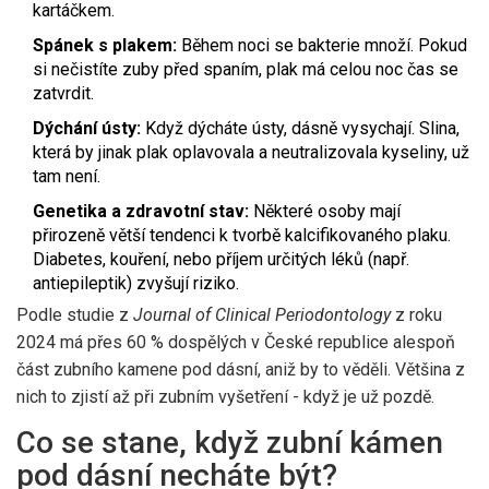
kartáčkem.
Spánek s plakem:
Během noci se bakterie množí. Pokud
si nečistíte zuby před spaním, plak má celou noc čas se
zatvrdit.
Dýchání ústy:
Když dýcháte ústy, dásně vysychají. Slina,
která by jinak plak oplavovala a neutralizovala kyseliny, už
tam není.
Genetika a zdravotní stav:
Některé osoby mají
přirozeně větší tendenci k tvorbě kalcifikovaného plaku.
Diabetes, kouření, nebo příjem určitých léků (např.
antiepileptik) zvyšují riziko.
Podle studie z
Journal of Clinical Periodontology
z roku
2024 má přes 60 % dospělých v České republice alespoň
část zubního kamene pod dásní, aniž by to věděli. Většina z
nich to zjistí až při zubním vyšetření - když je už pozdě.
Co se stane, když zubní kámen
pod dásní necháte být?