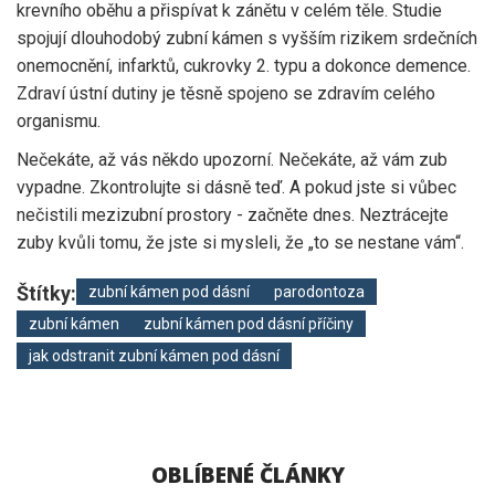
krevního oběhu a přispívat k zánětu v celém těle. Studie
spojují dlouhodobý zubní kámen s vyšším rizikem srdečních
onemocnění, infarktů, cukrovky 2. typu a dokonce demence.
Zdraví ústní dutiny je těsně spojeno se zdravím celého
organismu.
Nečekáte, až vás někdo upozorní. Nečekáte, až vám zub
vypadne. Zkontrolujte si dásně teď. A pokud jste si vůbec
nečistili mezizubní prostory - začněte dnes. Neztrácejte
zuby kvůli tomu, že jste si mysleli, že „to se nestane vám“.
Štítky:
zubní kámen pod dásní
parodontoza
zubní kámen
zubní kámen pod dásní příčiny
jak odstranit zubní kámen pod dásní
OBLÍBENÉ ČLÁNKY