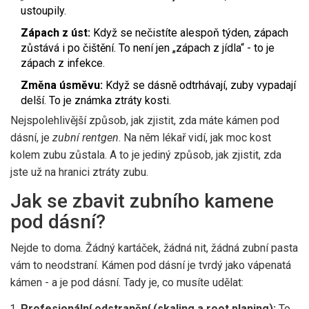
ustoupily.
Zápach z úst:
Když se nečistíte alespoň týden, zápach
zůstává i po čištění. To není jen „zápach z jídla“ - to je
zápach z infekce.
Změna úsměvu:
Když se dásně odtrhávají, zuby vypadají
delší. To je známka ztráty kosti.
Nejspolehlivější způsob, jak zjistit, zda máte kámen pod
dásní, je
zubní rentgen
. Na něm lékař vidí, jak moc kost
kolem zubu zůstala. A to je jediný způsob, jak zjistit, zda
jste už na hranici ztráty zubu.
Jak se zbavit zubního kamene
pod dásní?
Nejde to doma. Žádný kartáček, žádná nit, žádná zubní pasta
vám to neodstraní. Kámen pod dásní je tvrdý jako vápenatá
kámen - a je pod dásní. Tady je, co musíte udělat:
Profesionální odstranění (skaling a root planing):
To