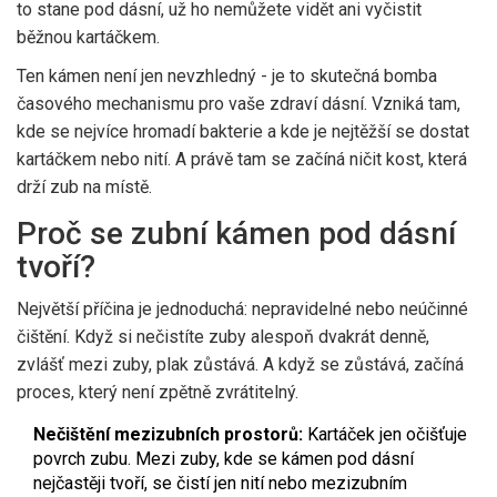
to stane pod dásní, už ho nemůžete vidět ani vyčistit
běžnou kartáčkem.
Ten kámen není jen nevzhledný - je to skutečná bomba
časového mechanismu pro vaše zdraví dásní. Vzniká tam,
kde se nejvíce hromadí bakterie a kde je nejtěžší se dostat
kartáčkem nebo nití. A právě tam se začíná ničit kost, která
drží zub na místě.
Proč se zubní kámen pod dásní
tvoří?
Největší příčina je jednoduchá: nepravidelné nebo neúčinné
čištění. Když si nečistíte zuby alespoň dvakrát denně,
zvlášť mezi zuby, plak zůstává. A když se zůstává, začíná
proces, který není zpětně zvrátitelný.
Nečištění mezizubních prostorů:
Kartáček jen očišťuje
povrch zubu. Mezi zuby, kde se kámen pod dásní
nejčastěji tvoří, se čistí jen nití nebo mezizubním