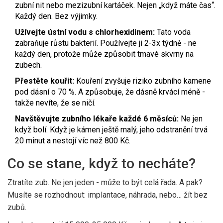
zubní nit nebo mezizubní kartáček. Nejen „když máte čas“.
Každý den. Bez výjimky.
Užívejte ústní vodu s chlorhexidinem:
Tato voda
zabraňuje růstu bakterií. Používejte ji 2-3x týdně - ne
každý den, protože může způsobit tmavé skvrny na
zubech.
Přestěte kouřit:
Kouření zvyšuje riziko zubního kamene
pod dásní o 70 %. A způsobuje, že dásně krvácí méně -
takže nevíte, že se ničí.
Navštěvujte zubního lékaře každé 6 měsíců:
Ne jen
když bolí. Když je kámen ještě malý, jeho odstranění trvá
20 minut a nestojí víc než 800 Kč.
Co se stane, když to necháte?
Ztratíte zub. Ne jen jeden - může to být celá řada. A pak?
Musíte se rozhodnout: implantace, náhrada, nebo… žít bez
zubů.