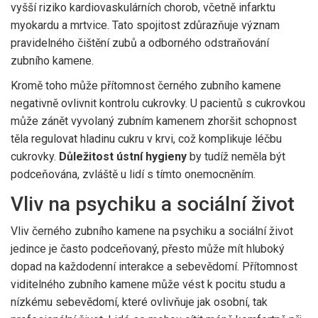
vyšší riziko kardiovaskulárních chorob, včetně infarktu
myokardu a mrtvice. Tato spojitost zdůrazňuje význam
pravidelného čištění zubů a odborného odstraňování
zubního kamene.
Kromě toho může přítomnost černého zubního kamene
negativně ovlivnit kontrolu cukrovky. U pacientů s cukrovkou
může zánět vyvolaný zubním kamenem zhoršit schopnost
těla regulovat hladinu cukru v krvi, což komplikuje léčbu
cukrovky.
Důležitost ústní hygieny
by tudíž neměla být
podceňována, zvláště u lidí s tímto onemocněním.
Vliv na psychiku a sociální život
Vliv černého zubního kamene na psychiku a sociální život
jedince je často podceňovaný, přesto může mít hluboký
dopad na každodenní interakce a sebevědomí. Přítomnost
viditelného zubního kamene může vést k pocitu studu a
nízkému sebevědomí, které ovlivňuje jak osobní, tak