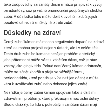
také zodpovědný za záněty dásní a může přispívat k vývoji
paradontózy, což je vážné onemocnění podpůrných struktur
zubů. V důsledku toho může dojít k uvolnění zubů, jejich
pocitové citlivosti a někdy i k ztrátě zubů.
Důsledky na zdraví
Černý zubní kámen má mnoho negativních dopadů na zdraví,
které se mohou projevit nejen v ústech, ale i v celém těle.
Tento druh zubního kamene není jen problém estetický -
jeho přítomnost může vést k zánětům dásní, což je stav
známý jako gingivitida. Pokud není černý kámen odstraněn,
může se zánět zhoršit a přejít ve vážnější formu,
periodontitidu, která postihuje více než jen dásně a může
vést k uvolňování zubů nebo dokonce jejich ztrátě.
Nezřídka je černý zubní kámen spojován také s dalšími
zdravotními problémy, které překračují rámec ústní dutiny.
Studie ukázaly, že lidé s pokročilým zánětem dásní mají