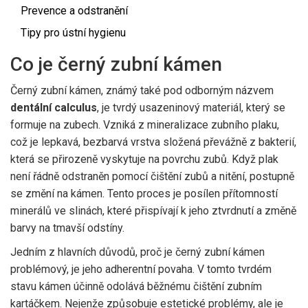
Prevence a odstranění
Tipy pro ústní hygienu
Co je černý zubní kámen
Černý zubní kámen, známý také pod odborným názvem
dentální calculus
, je tvrdý usazeninový materiál, který se
formuje na zubech. Vzniká z mineralizace zubního plaku,
což je lepkavá, bezbarvá vrstva složená převážně z bakterií,
která se přirozeně vyskytuje na povrchu zubů. Když plak
není řádně odstraněn pomocí čištění zubů a nitění, postupně
se změní na kámen. Tento proces je posílen přítomností
minerálů ve slinách, které přispívají k jeho ztvrdnutí a změně
barvy na tmavší odstíny.
Jedním z hlavních důvodů, proč je černý zubní kámen
problémový, je jeho adherentní povaha. V tomto tvrdém
stavu kámen účinně odolává běžnému čištění zubním
kartáčkem. Nejenže způsobuje estetické problémy, ale je