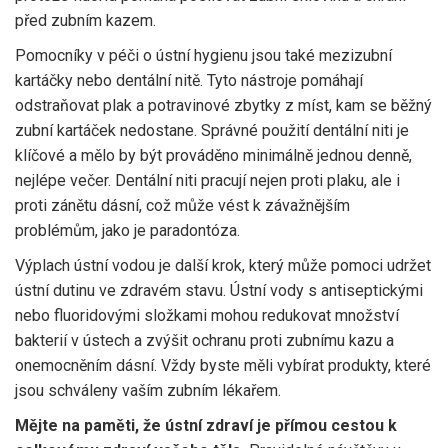
před zubním kazem.
Pomocníky v péči o ústní hygienu jsou také mezizubní
kartáčky nebo dentální nitě. Tyto nástroje pomáhají
odstraňovat plak a potravinové zbytky z míst, kam se běžný
zubní kartáček nedostane. Správné použití dentální niti je
klíčové a mělo by být prováděno minimálně jednou denně,
nejlépe večer. Dentální niti pracují nejen proti plaku, ale i
proti zánětu dásní, což může vést k závažnějším
problémům, jako je paradontóza.
Výplach ústní vodou je další krok, který může pomoci udržet
ústní dutinu ve zdravém stavu. Ústní vody s antiseptickými
nebo fluoridovými složkami mohou redukovat množství
bakterií v ústech a zvýšit ochranu proti zubnímu kazu a
onemocněním dásní. Vždy byste měli vybírat produkty, které
jsou schváleny vaším zubním lékařem.
Mějte na paměti, že ústní zdraví je přímou cestou k