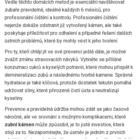
Vedle těchto domácích metod je esenciální navštěvovat
zubaře pravidelně, ideálně každých 6 měsíců, pro
profesionální čištění a kontrolu. Profesionální čištění
nejenže dokáže odstranit již vytvořený kámen, ale také
poskytuje příležitost pro odhalení a případné řešení dalších
ústních problémů, které by mohly vést k jeho tvoření.
Pro ty, kteří chtějí jít ve své prevenci ještě dále, je možné
zvážit změnu stravovacích návyků. Vyhněte se přílišné
konzumaci cukrů a kyselých potravin, které mohou přispět k
demineralizaci zubů a následnému tvorbě kamene. Správná
hydratace je také klíčová, protože dostatek tekutin pomáhá
udržovat sliny, které přirozeně čistí ústa a neutralizují
kyseliny.
Prevence a pravidelná údržba mohou zdát se jako časově
náročné, ale ve srovnání s možnými komplikacemi, které
zubní kámen
může způsobit, je to jistě investice, která
stojí za to. Nezapomínejte, že úsměv je jedním z prvních