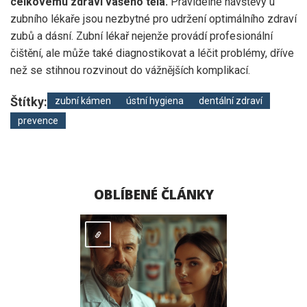
celkovému zdraví vašeho těla.
Pravidelné návštěvy u
zubního lékaře jsou nezbytné pro udržení optimálního zdraví
zubů a dásní. Zubní lékař nejenže provádí profesionální
čištění, ale může také diagnostikovat a léčit problémy, dříve
než se stihnou rozvinout do vážnějších komplikací.
Štítky:
zubní kámen
ústní hygiena
dentální zdraví
prevence
OBLÍBENÉ ČLÁNKY