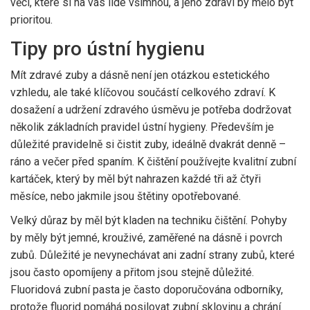
věcí, které si na vás lidé všimnou, a jeho zdraví by mělo být
prioritou.
Tipy pro ústní hygienu
Mít zdravé zuby a dásně není jen otázkou estetického
vzhledu, ale také klíčovou součástí celkového zdraví. K
dosažení a udržení zdravého úsměvu je potřeba dodržovat
několik základních pravidel ústní hygieny. Především je
důležité pravidelně si čistit zuby, ideálně dvakrát denně –
ráno a večer před spaním. K čištění používejte kvalitní zubní
kartáček, který by měl být nahrazen každé tři až čtyři
měsíce, nebo jakmile jsou štětiny opotřebované.
Velký důraz by měl být kladen na techniku čištění. Pohyby
by měly být jemné, krouživé, zaměřené na dásně i povrch
zubů. Důležité je nevynechávat ani zadní strany zubů, které
jsou často opomíjeny a přitom jsou stejně důležité.
Fluoridová zubní pasta je často doporučována odborníky,
protože fluorid pomáhá posilovat zubní sklovinu a chrání