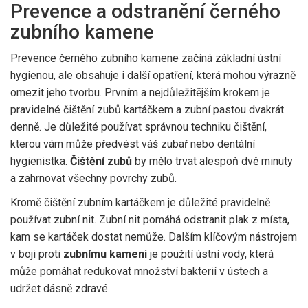
Prevence a odstranění černého
zubního kamene
Prevence černého zubního kamene začíná základní ústní
hygienou, ale obsahuje i další opatření, která mohou výrazně
omezit jeho tvorbu. Prvním a nejdůležitějším krokem je
pravidelné čištění zubů kartáčkem a zubní pastou dvakrát
denně. Je důležité používat správnou techniku čištění,
kterou vám může předvést váš zubař nebo dentální
hygienistka.
Čištění zubů
by mělo trvat alespoň dvě minuty
a zahrnovat všechny povrchy zubů.
Kromě čištění zubním kartáčkem je důležité pravidelně
používat zubní nit. Zubní nit pomáhá odstranit plak z místa,
kam se kartáček dostat nemůže. Dalším klíčovým nástrojem
v boji proti
zubnímu kameni
je použití ústní vody, která
může pomáhat redukovat množství bakterií v ústech a
udržet dásně zdravé.