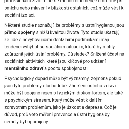
profesionální život. Lidé se mohou cítit méně komfortně při
smíchu nebo mluvení v blízkosti ostatních, což může vést k
sociální izolaci.
Některé studie naznačují, že problémy s ústní hygienou jsou
přímo spojeny
s nižší kvalitou života. Tyto studie ukazují,
že lidé s nevyhovujícími dentálními podmínkami mají
tendenci vyhýbat se sociálním situacím, které by mohly
zdůraznit jejich ústní problémy. Důsledek? Snížená účast na
sociálních aktivitách, které jsou klíčové pro udržení
mentálního zdraví
a pocitu spokojenosti.
Psychologický dopad může být významný, zejména pokud
jsou tyto problémy dlouhodobé. Zhoršení ústního zdraví
může být spojeno nejen s fyzickým diskomfortem, ale také
s psychickým stresem, který může vést k dalším
zdravotním problémům, jako je úzkost a deprese. Což je
důvod, proč veto měření prevence a ústní hygiena by
neměly být opomíjeny.