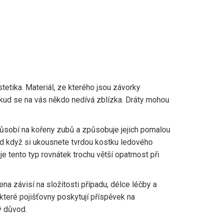
etika. Materiál, ze kterého jsou závorky
okud se na vás někdo nedívá zblízka. Dráty mohou
 působí na kořeny zubů a způsobuje jejich pomalou
klad když si ukousnete tvrdou kostku ledového
 tento typ rovnátek trochu větší opatrnost při
na závisí na složitosti případu, délce léčby a
ěkteré pojišťovny poskytují příspěvek na
ý důvod.