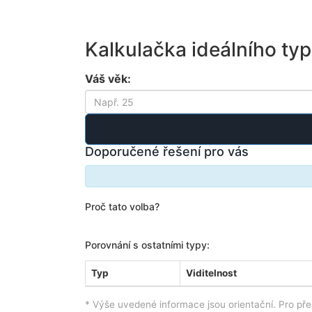
Kalkulačka ideálního ty
Váš věk:
Doporučené řešení pro vás
Proč tato volba?
Porovnání s ostatními typy:
Typ
Viditelnost
* Výše uvedené informace jsou orientační. Pro pře