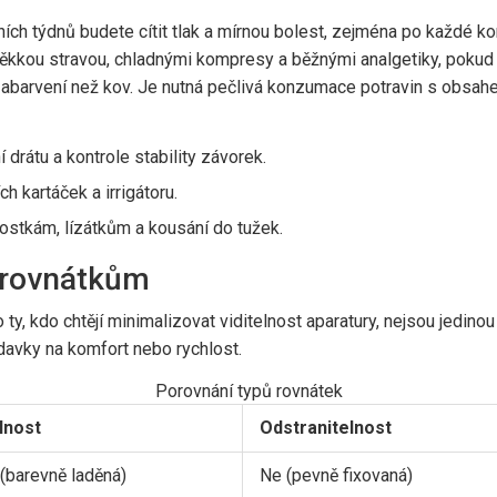
h týdnů budete cítit tlak a mírnou bolest, zejména po každé kont
kkou stravou, chladnými kompresy a běžnými analgetiky, pokud v
 zabarvení než kov. Je nutná pečlivá konzumace potravin s obsa
 drátu a kontrole stability závorek.
 kartáček a irrigátoru.
stkám, lízátkům a kousání do tužek.
 rovnátkům
y, kdo chtějí minimalizovat viditelnost aparatury, nejsou jedinou 
avky na komfort nebo rychlost.
Porovnání typů rovnátek
elnost
Odstranitelnost
(barevně laděná)
Ne (pevně fixovaná)