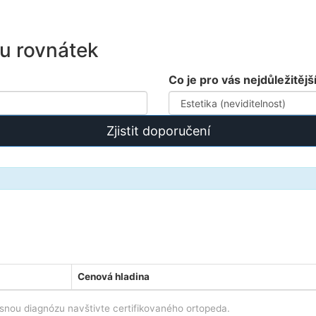
pu rovnátek
Co je pro vás nejdůležitějš
Zjistit doporučení
Cenová hladina
snou diagnózu navštivte certifikovaného ortopeda.