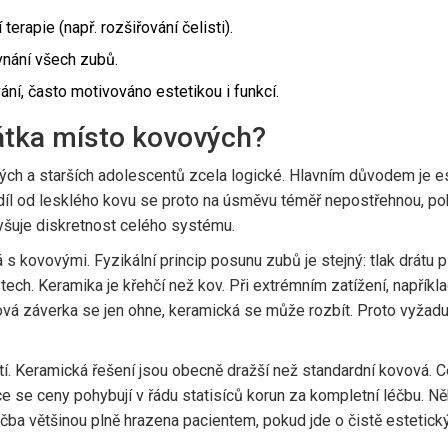
terapie (např. rozšiřování čelisti).
vnání všech zubů.
ní, často motivováno estetikou i funkcí.
átka místo kovových?
ch a starších adolescentů zcela logické. Hlavním důvodem je est
zdíl od lesklého kovu se proto na úsměvu téměř nepostřehnou, p
vyšuje diskretnost celého systému.
s kovovými. Fyzikální princip posunu zubů je stejný: tlak drátu
ostech. Keramika je křehčí než kov. Při extrémním zatížení, napří
vá záverka se jen ohne, keramická se může rozbít. Proto vyžaduje
tí. Keramická řešení jsou obecně dražší než standardní kovová. Ce
ce se ceny pohybují v řádu statisíců korun za kompletní léčbu. N
éčba většinou plně hrazena pacientem, pokud jde o čistě estetick