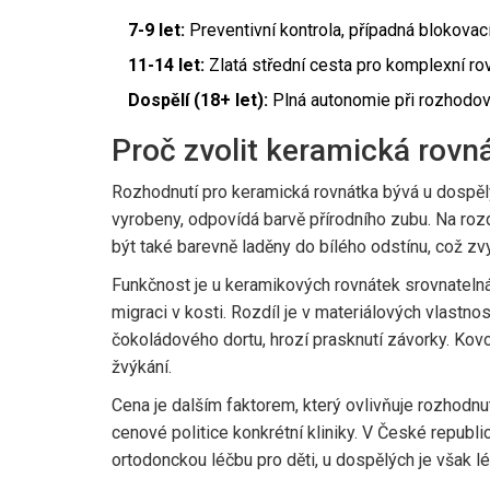
7-9 let:
Preventivní kontrola, případná blokovací 
11-14 let:
Zlatá střední cesta pro komplexní ro
Dospělí (18+ let):
Plná autonomie při rozhodová
Proč zvolit keramická rovn
Rozhodnutí pro
keramická rovnátka
bývá u dospělý
vyrobeny, odpovídá barvě přírodního zubu. Na ro
být také barevně laděny do bílého odstínu, což z
Funkčnost je u keramikových rovnátek srovnatelná 
migraci v kosti. Rozdíl je v materiálových vlastn
čokoládového dortu, hrozí prasknutí závorky. Kovo
žvýkání.
Cena je dalším faktorem, který ovlivňuje rozhodnu
cenové politice konkrétní kliniky. V České republi
ortodonckou léčbu pro děti, u dospělých je však l