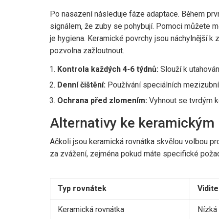
Po nasazení následuje fáze adaptace. Během prvníc
signálem, že zuby se pohybují. Pomoci můžete mě
je hygiena. Keramické povrchy jsou náchylnější k
pozvolna zažloutnout.
Kontrola každých 4-6 týdnů:
Slouží k utahování
Denní čištění:
Používání speciálních mezizubních
Ochrana před zlomením:
Vyhnout se tvrdým ko
Alternativy ke keramickým
Ačkoli jsou keramická rovnátka skvělou volbou pro t
za zvážení, zejména pokud máte specifické požad
Typ rovnátek
Vidit
Keramická rovnátka
Nízká 