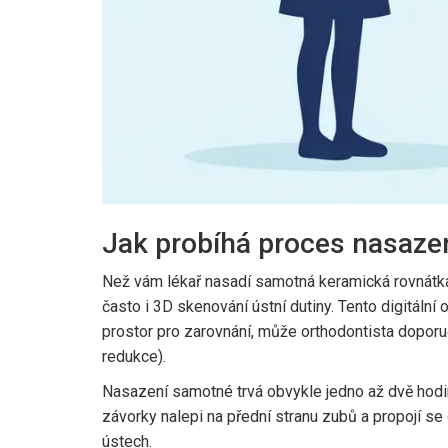
Jak probíhá proces nasaze
Než vám lékař nasadí samotná
keramická rovnátk
často i 3D skenování ústní dutiny. Tento digitáln
prostor pro zarovnání, může orthodontista doporuč
redukce).
Nasazení samotné trvá obvykle jedno až dvě hodiny
závorky nalepi na přední stranu zubů a propojí se
ústech.