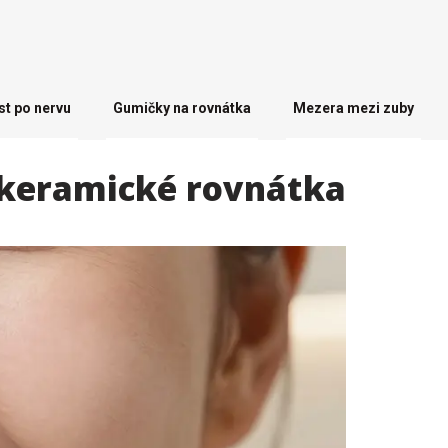
st po nervu
Gumičky na rovnátka
Mezera mezi zuby
o keramické rovnátka