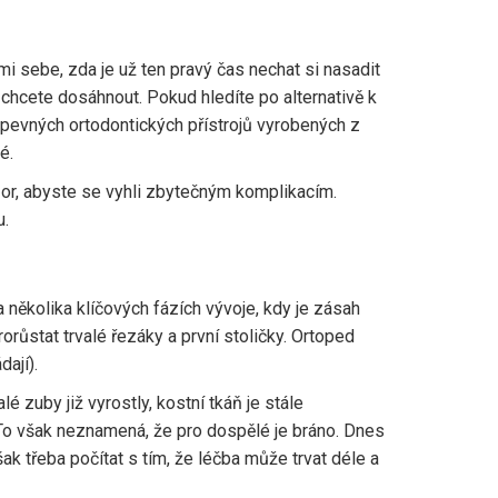
i sebe, zda je už ten pravý čas nechat si nasadit
 chcete dosáhnout. Pokud hledíte po alternativě k
 pevných ortodontických přístrojů vyrobených z
é.
ozor, abyste se vyhli zbytečným komplikacím.
u.
a několika klíčových fázích vývoje, kdy je zásah
orůstat trvalé řezáky a první stoličky. Ortoped
ají).
é zuby již vyrostly, kostní tkáň je stále
. To však neznamená, že pro dospělé je bráno. Dnes
ak třeba počítat s tím, že léčba může trvat déle a