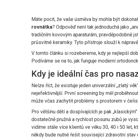
Máte pocit, že vaše úsměva by mohla být dokonalá
rovnátka
? Odpověď není tak jednoduchá jako „ano
tradičním kovovým aparaturám, pravděpodobně jst
průsvitné keramiky
. Tyto přístroje slouží k
nápravě
V tomto článku si rozebereme, kdy je nejlepší dob
Podíváme se na to, jak funguje moderní ortodoncká
Kdy je ideální čas pro nasa
Nelze říct, že existuje jeden univerzální „zlatý v
nejefektivnější. První screening by měl proběhnout
může včas zachytit problémy s prostorem v čelist
Pro většinu dětí a dospívajících je pak „klasickým
dostatečně pružná a rychlost posunu zubů je vysok
vidíme stále více klientů ve věku 30, 40 i 50 let,
někdy bude nutné řešit související zdravotní stav