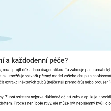
ní a každodenní péče?
a
, musí projít důkladnou diagnostikou. Ta zahrnuje panoramatický
í otisk umožňuje vytvořit přesný model vašeho chrupu a naplánovat
it extrakci některých zubů (nejčastěji premolárů) nebo broušení
. Zubní asistent nejprve důkladně očistí zuby a aplikuje speciál
 drátem. Proces není bolestivý, ale může být nepříjemný kvůli dl