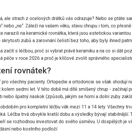
, ale strach z ocelových drátků vás odrazuje? Nebo se ptáte sam
“ nebo „ne“. Záleží na vašem věku, stavu chrupu i tom, co přesně
e narazili na
keramické rovnátka
, která jsou
estetickou variantou
 skrytosti zubů a zarovnání čelistí
bez toho, aby byly ihned patrn
a začít s léčbou, proč si vybrat právě keramiku a na co si dát p
 péče v roce 2026 a proč je klíčové zvolit správného specialist
zení rovnátek?
ěk“ pro všechny pacienty. Ortopedie a ortodoncie se však shodují n
 kolem sedmi let. V této době má dítě smíšený chrup - začínají pr
i nebo špatný náskok (způsob, jakým se horní a dolní zuby zaklád
" obdobím pro kompletní léčbu věk mezi 11 a 14 lety. Všechny trval
á. Léčba trvá obvykle kratší dobu a výsledky bývají stabilnější
 kteří se rozhodnou investovat do svého úsměvu. U dospělých je vš
 dásní nebo kostního podloží.