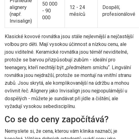
Průhledné
50 000
alignery
12 - 24
Dospělí,
- 90
(např.
měsíců
profesionálové
000
Invisalign)
Klasické kovové rovnátka jsou stále nejlevnější a nejčastější
volbou pro děti. Mají vysokou účinnost a nízkou cenu, ale
jsou viditelné. Keramické rovnátka jsou téměř neviditelné,
protože se barvou přizpůsobují zubům - ideální pro
teenagery, kteří nechtějí být „předmětem smíchu“. Lingvální
rovnátka jsou nejdražší, protože se montují na vnitřní stranu
zubů. Jsou skrytá, ale komplikovanější na údržbu a mohou
ovlivnit řeč. Alignery jako Invisalign jsou nejpopulárnější u
dospělých - můžete je sundávat při jídle a čištění, ale
vyžadují vysokou sebedisciplínu.
Co se do ceny započítává?
Nemyslete si, že cena, kterou vám klinika naznačí, je
konečná. Většina dobrých ortodontů uvádí cenu jako