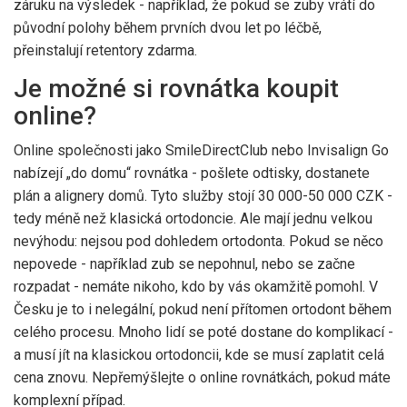
záruku na výsledek - například, že pokud se zuby vrátí do
původní polohy během prvních dvou let po léčbě,
přeinstalují retentory zdarma.
Je možné si rovnátka koupit
online?
Online společnosti jako SmileDirectClub nebo Invisalign Go
nabízejí „do domu“ rovnátka - pošlete odtisky, dostanete
plán a alignery domů. Tyto služby stojí 30 000-50 000 CZK -
tedy méně než klasická ortodoncie. Ale mají jednu velkou
nevýhodu: nejsou pod dohledem ortodonta. Pokud se něco
nepovede - například zub se nepohnul, nebo se začne
rozpadat - nemáte nikoho, kdo by vás okamžitě pomohl. V
Česku je to i nelegální, pokud není přítomen ortodont během
celého procesu. Mnoho lidí se poté dostane do komplikací -
a musí jít na klasickou ortodoncii, kde se musí zaplatit celá
cena znovu. Nepřemýšlejte o online rovnátkách, pokud máte
komplexní případ.