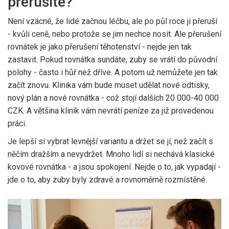
přerušíte?
Není vzácné, že lidé začnou léčbu, ale po půl roce ji přeruší
- kvůli ceně, nebo protože se jim nechce nosit. Ale přerušení
rovnátek je jako přerušení těhotenství - nejde jen tak
zastavit. Pokud rovnátka sundáte, zuby se vrátí do původní
polohy - často i hůř než dříve. A potom už nemůžete jen tak
začít znovu. Klinika vám bude muset udělat nové odtisky,
nový plán a nové rovnátka - což stojí dalších 20 000-40 000
CZK. A většina klinik vám nevrátí peníze za již provedenou
práci.
Je lepší si vybrat levnější variantu a držet se jí, než začít s
něčím dražším a nevydržet. Mnoho lidí si nechává klasické
kovové rovnátka - a jsou spokojení. Nejde o to, jak vypadají -
jde o to, aby zuby byly zdravé a rovnoměrně rozmístěné.