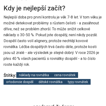
Kdy je nejlepší začít?
Nejlepší doba pro první kontrolu je věk 7-8 let. V tom věku je
možné detekovat problémy s růstem čelisti - a zasáhnout
dříve, než se problém zhorší. To může snížit celkové
náklady o 30-50 %. Pokud jste dospělý, není nikdy pozdě.
Dospělí často volí alignery, protože nechtějí kovové
rovnátka. Léčba dospělých trvá často déle, protože kosti
jsou už zralé - ale výsledek je stejně dobrý. V roce 2026 je
přes 40 % všech pacientů s rovnátky dospělí - a to číslo
roste každý rok.
Štítky:
náklady na rovnátka
cena rovnátek
ortodoncie dospělí
dětské rovnátka
typy rovnátek