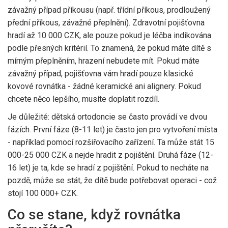
závažný případ příkousu (např. třídní příkous, prodloužený
přední příkous, závažné přeplnění). Zdravotní pojišťovna
hradí až 10 000 CZK, ale pouze pokud je léčba indikována
podle přesných kritérií. To znamená, že pokud máte dítě s
mírným přeplněním, hrazení nebudete mít. Pokud máte
závažný případ, pojišťovna vám hradí pouze klasické
kovové rovnátka - žádné keramické ani alignery. Pokud
chcete něco lepšího, musíte doplatit rozdíl.
Je důležité: dětská ortodoncie se často provádí ve dvou
fázích. První fáze (8-11 let) je často jen pro vytvoření místa
- například pomocí rozšiřovacího zařízení. Ta může stát 15
000-25 000 CZK a nejde hradit z pojištění. Druhá fáze (12-
16 let) je ta, kde se hradí z pojištění. Pokud to necháte na
pozdě, může se stát, že dítě bude potřebovat operaci - což
stojí 100 000+ CZK.
Co se stane, když rovnátka