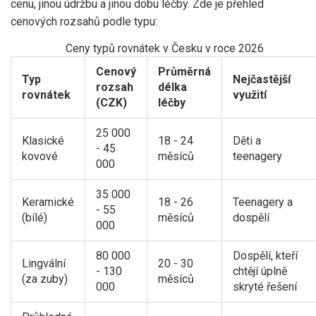
cenu, jinou údržbu a jinou dobu léčby. Zde je přehled
cenových rozsahů podle typu:
Ceny typů rovnátek v Česku v roce 2026
Cenový
Průměrná
Typ
Nejčastější
rozsah
délka
rovnátek
využití
(CZK)
léčby
25 000
Klasické
18 - 24
Děti a
- 45
kovové
měsíců
teenagery
000
35 000
Keramické
18 - 26
Teenagery a
- 55
(bílé)
měsíců
dospělí
000
80 000
Dospělí, kteří
Lingvální
20 - 30
- 130
chtějí úplně
(za zuby)
měsíců
000
skryté řešení