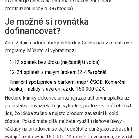
rozpočtu je nečekaná potřeba extrakce zubů nebo
prodloužení léčby o 3-6 měsíců.
Je možné si rovnátka
dofinancovat?
Ano. Většina ortodontických klinik v Česku nabízí splátkové
programy. Můžete si vybrat mezi:
3-12 splátek bez úroku (nejčastější volba)
12-24 splátek s malým úrokem (2-4 % ročně)
Finanční spolupráce s bankami (např. ČSOB, Komerční
banka) - někdy s úvěrem až do 150 000 CZK
Některé kliniky dokonce umožňují zaplatit první splátku až
po instalaci rovnátek. To je výhodné, protože si můžete být
jisti, že léčba začne a nejste předem zavázáni k celé
částce. Pokud máte dítě, můžete využít i daňové úlevy -
náklady na ortodoncii se dají odečíst z daně jako „zdravotní
výdaje“ až do výše 15 000 CZK ročně. To znamená, že za 50