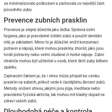
se minimalizovalo poškození a zachovala co největší část
původního zubu.
Prevence zubních prasklin
Prevence je stejně důležitá jako léčba. Správná ústní
hygiena, jako je pravidelné čištění zubů a použití dentální
nitě, je základem. Mimo to je důležité snížit konzumaci
potravin a nápojů, které mohou praskliny zhoršit, jako jsou
tvrdé potraviny nebo velmi studené či horké nápoje. Zubní
chrániče mohou být užitečné u osob, které škrtí zuby během
spánku.
Zajímavým faktem je, že i stres může přispět ke vzniku
prasklin na zubech, jelikož vede k častějšímu škrcení zubů.
Metody snížení stresu, jakými jsou jóga, meditace nebo
pravidelná fyzická aktivita, tak mohou mít kladný dopad na
zdraví vašich zubů.
Dlouhodobá péče a kontrola