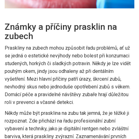
Známky a příčiny prasklin na
zubech
Praskliny na zubech mohou způsobit řadu problémů, ať už
se jedná o estetické nevýhody nebo bolest při konzumaci
studených, horkých či sladkých potravin. Někdy je lze vidět
pouhým okem, jindy jsou odhaleny až při dentálním
vyšetření. Mezi hlavní příčiny patří úrazy, škrcení zubů,
nevhodný skus nebo jednoduše opotřebení zubů s věkem.
Domácí péče a pravidelné návštěvy zubaře hrají důležitou
roli v prevenci a včasné detekci.
Někdy může být prasklina na zubu tak jemná, že je těžké ji
rozpoznat. Zde přichází na řadu profesionální zubní
vybavení a techniky, jako je digitální rentgen nebo zvláštní
barviva, která praskliny zvýrazní. Zaznamenávání prvních