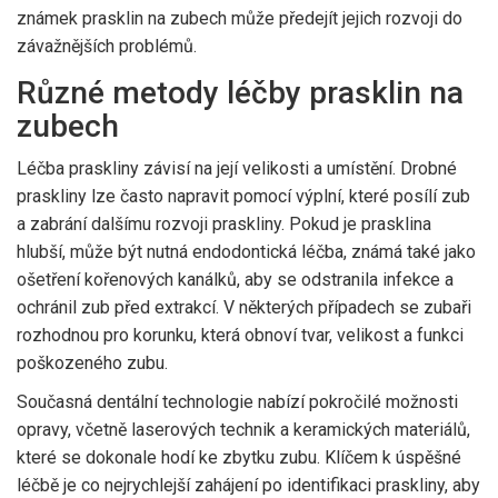
známek prasklin na zubech může předejít jejich rozvoji do
závažnějších problémů.
Různé metody léčby prasklin na
zubech
Léčba praskliny závisí na její velikosti a umístění. Drobné
praskliny lze často napravit pomocí výplní, které posílí zub
a zabrání dalšímu rozvoji praskliny. Pokud je prasklina
hlubší, může být nutná endodontická léčba, známá také jako
ošetření kořenových kanálků, aby se odstranila infekce a
ochránil zub před extrakcí. V některých případech se zubaři
rozhodnou pro korunku, která obnoví tvar, velikost a funkci
poškozeného zubu.
Současná dentální technologie nabízí pokročilé možnosti
opravy, včetně laserových technik a keramických materiálů,
které se dokonale hodí ke zbytku zubu. Klíčem k úspěšné
léčbě je co nejrychlejší zahájení po identifikaci praskliny, aby