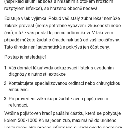
(například akutní absces s hnisáním a otokem hrozícím
rozptylem infekce), se hrazeno obecně nedává.
Existuje však výjimka. Pokud váš stálý zubní lékař nemůže
zákrok provést (nemá potřebné vybavení, zkušenosti nebo
čas), může vás poslat k jinému odborníkovi. V takovém
případě můžete žádat o
úhradu nákladů
od vaší pojišťovny.
Tato úhrada není automatická a pokrývá jen část ceny.
Postup je následující:
Váš domácí lékař vydá
odkazovací lístek
s uvedením
diagnózy a nutnosti extrakce.
Kontaktujete specializovanou ordinaci nebo chirurgickou
ambulanci.
Po provedení zákroku požádáte svou pojišťovnu o
refundaci.
Většina pojišťoven hradí paušální částku, která se pohybuje
kolem 500-1000 Kč na jeden zub, maximálně do určitého
limitu ročně. Pro přesné informace si vždy ověřte podmínky