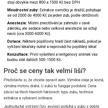
stojí obvykle mezi 800 a 1500 Kč bez DPH.
Moudrostní zuby:
Extrakce osmičky je dražší, pohybuje
se od 2000 do 4000 Kč za jeden zub, podle obtížnosti.
Anestezie:
Místní znecitlivění je zahrnuto v ceně
zákroku, ale sedace nebo celková anestezie se účtují
navíc (cca 3000-6000 Kč).
Dotace:
Některé pojišťovny hradí část nákladů, pokud je
vytržení lékařsky nutné a neprovádí ho pojištěný lékař.
Konzultace:
První vyšetření a rentgenový snímek vás
budou stát dalších 500-1500 Kč.
Proč se ceny tak velmi liší?
Představte si, že chcete opravit auto. Výměna oleje je levná,
výměna motoru drahá. U zubů to funguje podobně. Cena
závisí na třech hlavních faktorech: typu zubu, technice
extrakce a vybavení ordinace.
Jednoduché vytržení (tzv. avulse) probíhá u zubu s dobře