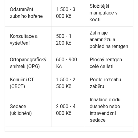
Složitější
Odstranění
1 500 - 3
manipulace v
zubního kořene
000 Kč
kosti
Zahrnuje
Konzultace a
500 - 1
anamnézu a
vyšetření
200 Kč
pohled na rentgen
Ortopanografický
600 - 900
Plošný rentgen
snímek (OPG)
Kč
celé čelisti
Konuční CT
1 500 - 2
Podle rozsahu
(CBCT)
500 Kč
záběru
Inhalace oxidu
Sedace
2 000 - 4
dusného nebo
(uklidnění)
000 Kč
intravenózní
sedace