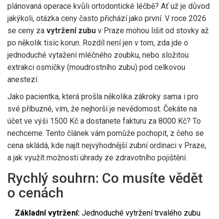
plánovaná operace kvůli ortodontické léčbě? Ať už je důvod
jakýkoli, otázka ceny často přichází jako první. V roce 2026
se ceny za
vytržení zubu
v Praze mohou lišit od stovky až
po několik tisíc korun. Rozdíl není jen v tom, zda jde o
jednoduché vytažení mléčného zoubku, nebo složitou
extrakci osmičky (moudrostního zubu) pod celkovou
anestezí.
Jako pacientka, která prošla několika zákroky sama i pro
své příbuzné, vím, že nejhorší je nevědomost. Čekáte na
účet ve výši 1500 Kč a dostanete fakturu za 8000 Kč? To
nechceme. Tento článek vám pomůže pochopit, z čeho se
cena skládá, kde najít nejvýhodnější
zubní ordinaci v Praze
,
a jak využít možnosti úhrady ze zdravotního pojištění.
Rychlý souhrn: Co musíte vědět
o cenách
Základní vytržení:
Jednoduché vytržení trvalého zubu