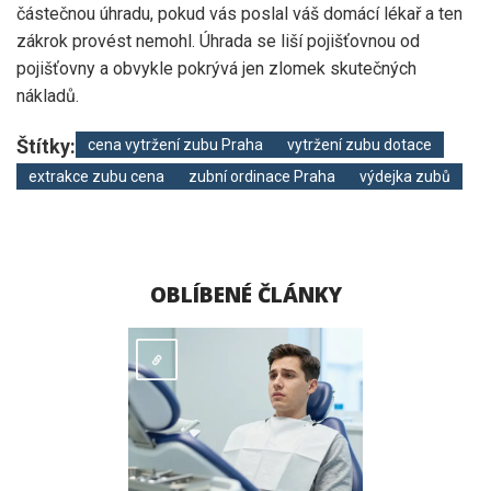
částečnou úhradu, pokud vás poslal váš domácí lékař a ten
zákrok provést nemohl. Úhrada se liší pojišťovnou od
pojišťovny a obvykle pokrývá jen zlomek skutečných
nákladů.
Štítky:
cena vytržení zubu Praha
vytržení zubu dotace
extrakce zubu cena
zubní ordinace Praha
výdejka zubů
OBLÍBENÉ ČLÁNKY