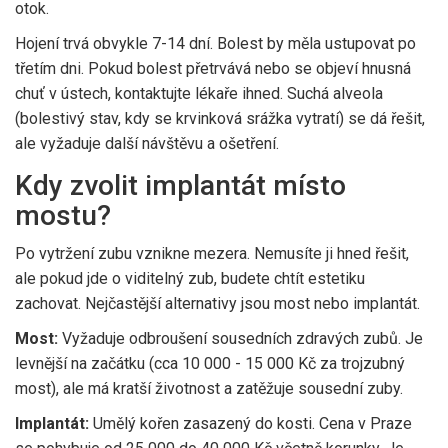
otok.
Hojení trvá obvykle 7-14 dní. Bolest by měla ustupovat po
třetím dni. Pokud bolest přetrvává nebo se objeví hnusná
chuť v ústech, kontaktujte lékaře ihned. Suchá alveola
(bolestivý stav, kdy se krvinková srážka vytratí) se dá řešit,
ale vyžaduje další návštěvu a ošetření.
Kdy zvolit implantát místo
mostu?
Po vytržení zubu vznikne mezera. Nemusíte ji hned řešit,
ale pokud jde o viditelný zub, budete chtít estetiku
zachovat. Nejčastější alternativy jsou most nebo implantát.
Most:
Vyžaduje odbroušení sousedních zdravých zubů. Je
levnější na začátku (cca 10 000 - 15 000 Kč za trojzubný
most), ale má kratší životnost a zatěžuje sousední zuby.
Implantát:
Umělý kořen zasazený do kosti. Cena v Praze