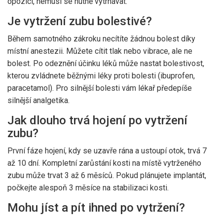
opozici, nemusí se nutně vytrhávat.
Je vytržení zubu bolestivé?
Během samotného zákroku necítíte žádnou bolest díky
místní anestezii. Můžete cítit tlak nebo vibrace, ale ne
bolest. Po odeznění účinku léků může nastat bolestivost,
kterou zvládnete běžnými léky proti bolesti (ibuprofen,
paracetamol). Pro silnější bolesti vám lékař předepíše
silnější analgetika.
Jak dlouho trvá hojení po vytržení
zubu?
První fáze hojení, kdy se uzavře rána a ustoupí otok, trvá 7
až 10 dní. Kompletní zarůstání kosti na místě vytrženého
zubu může trvat 3 až 6 měsíců. Pokud plánujete implantát,
počkejte alespoň 3 měsíce na stabilizaci kosti.
Mohu jíst a pít ihned po vytržení?