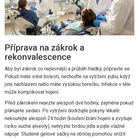
Příprava na zákrok a
rekonvalescence
Aby byl zákrok co nejlevnější a průběh hladký, připravte se.
Pokud máte silné bolesti, nechoďte na vytržení zubu, když
jste nachlazení nebo máte vysokou horečku. Infekce v těle
může komplikovat hojení.
Před zákrokem nejezte alespoň dvě hodiny, zejména pokud
plánujete sedaci. Po vytržení dodržujte pokyny lékaře:
nekouřejte alespoň 24 hodin (kouření brání hojení a zvyšuje
riziko suché alveoly), nehryzte tvrdou jídla a pijte vlažné
nápoje. Studené gelové sáčky na obličej pomohou snížit