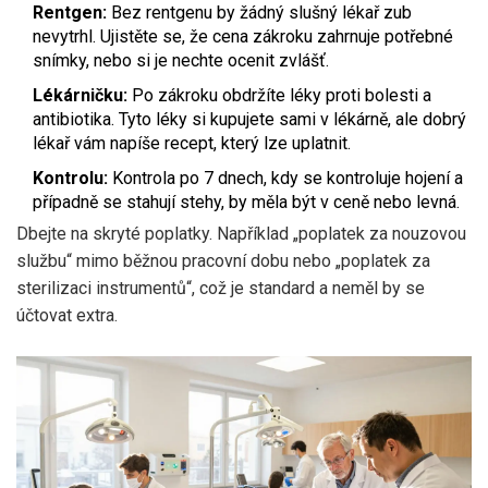
Rentgen:
Bez rentgenu by žádný slušný lékař zub
nevytrhl. Ujistěte se, že cena zákroku zahrnuje potřebné
snímky, nebo si je nechte ocenit zvlášť.
Lékárničku:
Po zákroku obdržíte léky proti bolesti a
antibiotika. Tyto léky si kupujete sami v lékárně, ale dobrý
lékař vám napíše recept, který lze uplatnit.
Kontrolu:
Kontrola po 7 dnech, kdy se kontroluje hojení a
případně se stahují stehy, by měla být v ceně nebo levná.
Dbejte na skryté poplatky. Například „poplatek za nouzovou
službu“ mimo běžnou pracovní dobu nebo „poplatek za
sterilizaci instrumentů“, což je standard a neměl by se
účtovat extra.