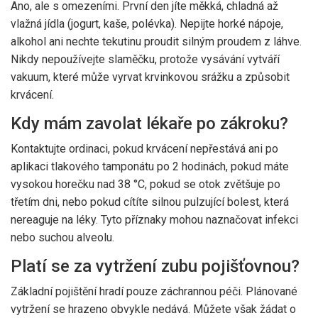
Ano, ale s omezeními. První den jíte měkká, chladná až
vlažná jídla (jogurt, kaše, polévka). Nepijte horké nápoje,
alkohol ani nechte tekutinu proudit silným proudem z láhve.
Nikdy nepoužívejte slaměčku, protože vysávání vytváří
vakuum, které může vyrvat krvinkovou srážku a způsobit
krvácení.
Kdy mám zavolat lékaře po zákroku?
Kontaktujte ordinaci, pokud krvácení nepřestává ani po
aplikaci tlakového tamponátu po 2 hodinách, pokud máte
vysokou horečku nad 38 °C, pokud se otok zvětšuje po
třetím dni, nebo pokud cítíte silnou pulzující bolest, která
nereaguje na léky. Tyto příznaky mohou naznačovat infekci
nebo suchou alveolu.
Platí se za vytržení zubu pojišťovnou?
Základní pojištění hradí pouze záchrannou péči. Plánované
vytržení se hrazeno obvykle nedává. Můžete však žádat o