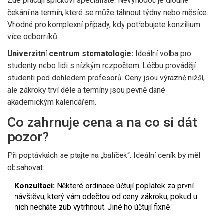
Zde pracují špičkoví specialisté. Nevýhodou je dlouhé
čekání na termín, které se může táhnout týdny nebo měsíce.
Vhodné pro komplexní případy, kdy potřebujete konzilium
více odborníků.
Univerzitní centrum stomatologie:
Ideální volba pro
studenty nebo lidi s nízkým rozpočtem. Léčbu provádějí
studenti pod dohledem profesorů. Ceny jsou výrazně nižší,
ale zákroky trví déle a termíny jsou pevně dané
akademickým kalendářem.
Co zahrnuje cena a na co si dát
pozor?
Při poptávkách se ptajte na „balíček“. Ideální ceník by měl
obsahovat:
Konzultaci:
Některé ordinace účtují poplatek za první
návštěvu, který vám odečtou od ceny zákroku, pokud u
nich necháte zub vytrhnout. Jiné ho účtují fixně.