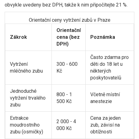
obvykle uvedeny bez DPH, takže k nim připočítejte 21 %.
Orientační ceny vytržení zubů v Praze
Orientační
Zákrok
cena (bez
Poznámka
DPH)
Často zdarma pro
Vytržení
300 - 600
děti do 18 let u
mléčného zubu
Kč
některých
poskytovatelů
Jednoduché
800 - 1
Včetně místní
vytržení trvalého
500 Kč
anestezie
zubu
Extrakce
Cena za jeden
2 000 - 4
moudrostního
zub, závisí na
000 Kč
zubu (osmičky)
obtížnosti