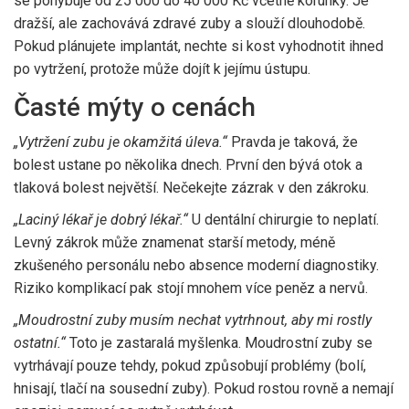
se pohybuje od 25 000 do 40 000 Kč včetně korunky. Je
dražší, ale zachovává zdravé zuby a slouží dlouhodobě.
Pokud plánujete implantát, nechte si kost vyhodnotit ihned
po vytržení, protože může dojít k jejímu ústupu.
Časté mýty o cenách
„Vytržení zubu je okamžitá úleva.“
Pravda je taková, že
bolest ustane po několika dnech. První den bývá otok a
tlaková bolest největší. Nečekejte zázrak v den zákroku.
„Laciný lékař je dobrý lékař.“
U dentální chirurgie to neplatí.
Levný zákrok může znamenat starší metody, méně
zkušeného personálu nebo absence moderní diagnostiky.
Riziko komplikací pak stojí mnohem více peněz a nervů.
„Moudrostní zuby musím nechat vytrhnout, aby mi rostly
ostatní.“
Toto je zastaralá myšlenka. Moudrostní zuby se
vytrhávají pouze tehdy, pokud způsobují problémy (bolí,
hnisají, tlačí na sousední zuby). Pokud rostou rovně a nemají