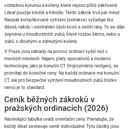
viditelnou korunou a kořeny, které nejsou příliš zakřivené.
Lékař použije kleště a klínidlo. Tento zákrok trvá pár minut.
Naopak komplikované vytržení (extrakce) vyžaduje řez
dásně, někdy i odstranění části kosti a sešití rány. To se děje
zejména u moudrostních zubů, které rostou šikmo, nebo u
zubů s dlouhými a zahnutými kořeny.
V Praze jsou náklady na provoz ordinací vyšší než v
menších městech. Nájem, platy specialistů a moderní
technologie, jako je
konuční CT
(trojrozměrný rentgen), se
promítají do konečné ceny. Ne každá ordinace má konuční
CT, ale pro bezpečné vytržení moudrostních zubů blízko
nervů je to standard.
Ceník běžných zákroků v
pražských ordinacích (2026)
Následující tabulka uvádí orientační ceny. Pamatujte, že
každý lékař sestavuje ceník individuálně. Tyto částky jsou