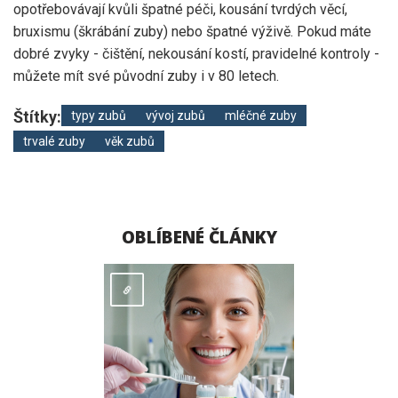
opotřebovávají kvůli špatné péči, kousání tvrdých věcí,
bruxismu (škrábání zuby) nebo špatné výživě. Pokud máte
dobré zvyky - čištění, nekousání kostí, pravidelné kontroly -
můžete mít své původní zuby i v 80 letech.
Štítky:
typy zubů
vývoj zubů
mléčné zuby
trvalé zuby
věk zubů
OBLÍBENÉ ČLÁNKY