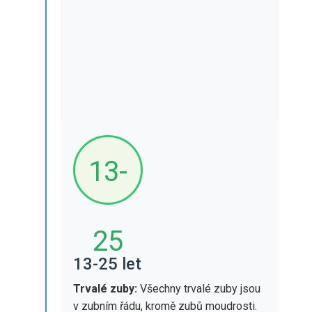
Transitní fáze:
Začínají vypadávat
mléčné zuby, objevují se první trvalé
zuby (první molár).
Doporučení:
Používejte fluoridovou
zubní pastu, čistěte mezi zuby,
pravidelné kontroly každých 6 měsíců.
13-
25
13-25 let
Trvalé zuby:
Všechny trvalé zuby jsou
v zubním řádu, kromě zubů moudrosti.