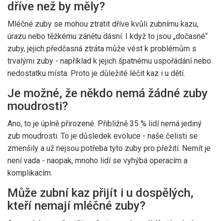
dříve než by měly?
Mléčné zuby se mohou ztratit dříve kvůli zubnímu kazu,
úrazu nebo těžkému zánětu dásní. I když to jsou „dočasné“
zuby, jejich předčasná ztráta může vést k problémům s
trvalými zuby - například k jejich špatnému uspořádání nebo
nedostatku místa. Proto je důležité léčit kaz i u dětí.
Je možné, že někdo nemá žádné zuby
moudrosti?
Ano, to je úplně přirozené. Přibližně 35 % lidí nemá jediný
zub moudrosti. To je důsledek evoluce - naše čelisti se
zmenšily a už nejsou potřeba tyto zuby pro přežití. Nemít je
není vada - naopak, mnoho lidí se vyhýbá operacím a
komplikacím.
Může zubní kaz přijít i u dospělých,
kteří nemají mléčné zuby?