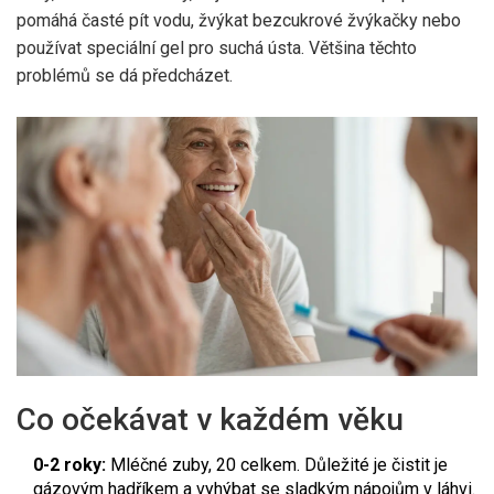
pomáhá časté pít vodu, žvýkat bezcukrové žvýkačky nebo
používat speciální gel pro suchá ústa. Většina těchto
problémů se dá předcházet.
Co očekávat v každém věku
0-2 roky:
Mléčné zuby, 20 celkem. Důležité je čistit je
gázovým hadříkem a vyhýbat se sladkým nápojům v láhvi.