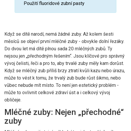
Použití fluoridové zubní pasty
Když se dítě narodí, nemá žádné zuby. Až kolem šesti
měsíců se objeví první mléčné zuby - obvykle dolní řezáky.
Do dvou let má dítě plnou sada 20 mléčných zubů. Ty
nejsou jen „přechodným řešením“. Jsou klíčové pro správný
vývoj čelisti, řeči a pro to, aby trvalé zuby měly kam dorůst.
Když se mléčný zub příliš brzy ztratí kvůli kazu nebo úrazu,
může to vést k tomu, že trvalý zub bude růst šikmo, nebo
vůbec nebude mít místo. To není jen estetický problém -
může to ovlivnit celkové zdraví úst a i celkový vývoj
obličeje.
Mléčné zuby: Nejen „přechodné“
zuby