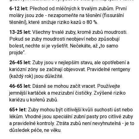
6-12 let:
Přechod od mléčných k trvalým zubům. První
moláry jsou zde - nezapomeňte na těsnění (fissurální
těsnění), které snižuje riziko kazů o 80 %.
13-25 let:
Všechny trvalé zuby, kromě zubů moudrosti.
Pokud se zuby moudrosti neobjeví nebo způsobují
bolest, nechte si je vyšetřit. Nečekáte, až „to samo
projde“.
26-45 let:
Zuby jsou v nejlepším stavu, ale opotřebení a
kariózní zóny se začínají objevovat. Pravidelné rentgeny
(každý rok) jsou důležité.
46-65 let:
Dásně se mohou začít vracet. Používejte
jemnější kartáček a mezizubní čističky. Zvýšené riziko
kariézu u kořenů zubů.
65+ let:
Zuby mohou být citlivější kvůli suchosti úst nebo
lékům. Vhodné jsou speciální zubní pasty pro citlivé zuby
a pravidelné kontroly. Ztráta zubů není nevyhnutelná - je to
důsledek péče, ne věku.