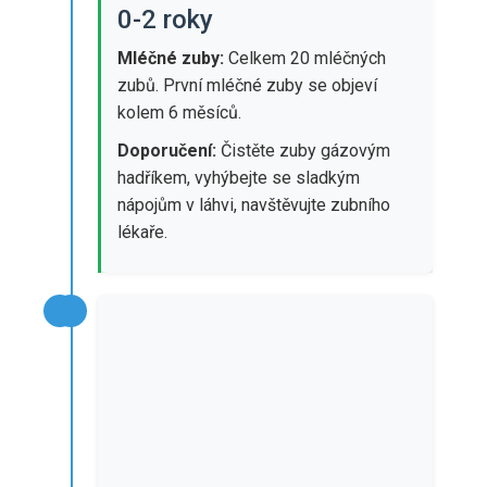
0-2 roky
Mléčné zuby:
Celkem 20 mléčných
zubů. První mléčné zuby se objeví
kolem 6 měsíců.
Doporučení:
Čistěte zuby gázovým
hadříkem, vyhýbejte se sladkým
nápojům v láhvi, navštěvujte zubního
lékaře.
6-12
6-12 let