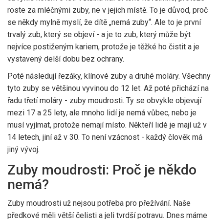
roste za mléčnými zuby, ne v jejich místě. To je důvod, proč
se někdy mylně myslí, že dítě „nemá zuby“. Ale to je první
trvalý zub, který se objeví - a je to zub, který může být
nejvíce postiženým kariem, protože je těžké ho čistit a je
vystavený delší dobu bez ochrany.
Poté následují řezáky, klínové zuby a druhé moláry. Všechny
tyto zuby se většinou vyvinou do 12 let. Až poté přichází na
řadu třetí moláry - zuby moudrosti. Ty se obvykle objevují
mezi 17 a 25 lety, ale mnoho lidí je nemá vůbec, nebo je
musí vyjímat, protože nemají místo. Někteří lidé je mají už v
14 letech, jiní až v 30. To není vzácnost - každý člověk má
jiný vývoj.
Zuby moudrosti: Proč je někdo
nemá?
Zuby moudrosti už nejsou potřeba pro přežívání. Naše
předkové měli větší čelisti a jeli tvrdší potravu. Dnes máme