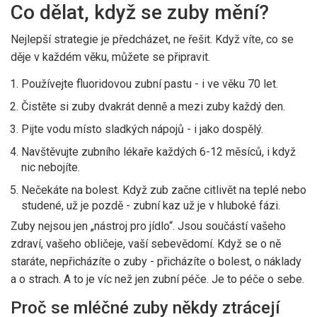
Co dělat, když se zuby mění?
Nejlepší strategie je předcházet, ne řešit. Když víte, co se
děje v každém věku, můžete se připravit.
Používejte fluoridovou zubní pastu - i ve věku 70 let.
Čistěte si zuby dvakrát denně a mezi zuby každý den.
Pijte vodu místo sladkých nápojů - i jako dospělý.
Navštěvujte zubního lékaře každých 6-12 měsíců, i když
nic nebojíte.
Nečekáte na bolest. Když zub začne citlivět na teplé nebo
studené, už je pozdě - zubní kaz už je v hluboké fázi.
Zuby nejsou jen „nástroj pro jídlo“. Jsou součástí vašeho
zdraví, vašeho obličeje, vaší sebevědomí. Když se o ně
staráte, nepřicházíte o zuby - přicházíte o bolest, o náklady
a o strach. A to je víc než jen zubní péče. Je to péče o sebe.
Proč se mléčné zuby někdy ztrácejí