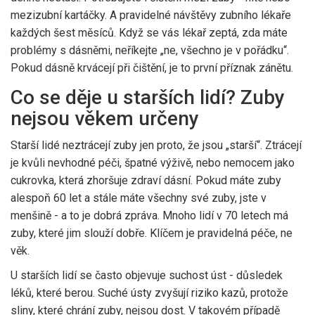
mezizubní kartáčky. A pravidelné návštěvy zubního lékaře
každých šest měsíců. Když se vás lékař zeptá, zda máte
problémy s dásněmi, neříkejte „ne, všechno je v pořádku“.
Pokud dásně krvácejí při čištění, je to první příznak zánětu.
Co se děje u starších lidí? Zuby
nejsou věkem určeny
Starší lidé neztrácejí zuby jen proto, že jsou „starší“. Ztrácejí
je kvůli nevhodné péči, špatné výživě, nebo nemocem jako
cukrovka, která zhoršuje zdraví dásní. Pokud máte zuby
alespoň 60 let a stále máte všechny své zuby, jste v
menšině - a to je dobrá zpráva. Mnoho lidí v 70 letech má
zuby, které jim slouží dobře. Klíčem je pravidelná péče, ne
věk.
U starších lidí se často objevuje suchost úst - důsledek
léků, které berou. Suché ústy zvyšují riziko kazů, protože
sliny, které chrání zuby, nejsou dost. V takovém případě