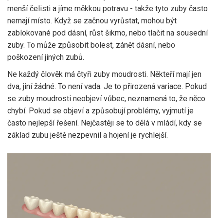
menší čelisti a jíme měkkou potravu - takže tyto zuby často
nemají místo. Když se začnou vyrůstat, mohou být
zablokované pod dásní, růst šikmo, nebo tlačit na sousední
zuby. To může způsobit bolest, zánět dásní, nebo
poškození jiných zubů.
Ne každý člověk má čtyři zuby moudrosti. Někteří mají jen
dva, jiní žádné. To není vada. Je to přirozená variace. Pokud
se zuby moudrosti neobjeví vůbec, neznamená to, že něco
chybí. Pokud se objeví a způsobují problémy, vyjmutí je
často nejlepší řešení. Nejčastěji se to dělá v mládí, kdy se
základ zubu ještě nezpevnil a hojení je rychlejší.