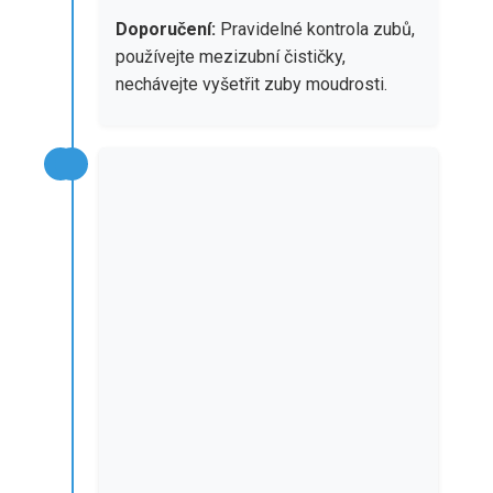
Doporučení:
Pravidelné kontrola zubů,
používejte mezizubní čističky,
nechávejte vyšetřit zuby moudrosti.
26-
45
26-45 let
Stabilní zuby:
Zuby jsou v nejlepším
stavu, ale opotřebení začíná být
viditelné.