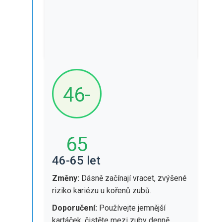
Doporučení:
Pravidelné rentgeny
(každý rok), používejte zubní pastu pro
citlivé zuby, vyhýbejte se tvrdým
potravinám.
46-
65
46-65 let
Změny:
Dásně začínají vracet, zvýšené
riziko kariézu u kořenů zubů.
Doporučení:
Používejte jemnější
kartáček, čistěte mezi zuby denně,