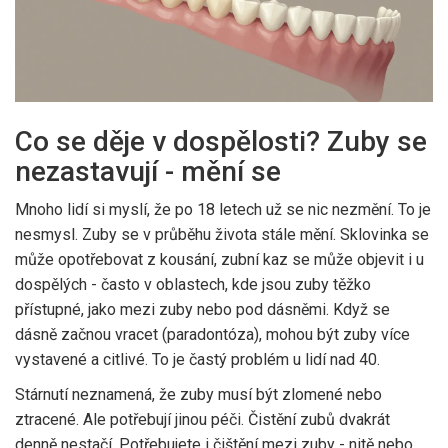
Co se děje v dospělosti? Zuby se
nezastavují - mění se
Mnoho lidí si myslí, že po 18 letech už se nic nezmění. To je
nesmysl. Zuby se v průběhu života stále mění. Sklovinka se
může opotřebovat z kousání, zubní kaz se může objevit i u
dospělých - často v oblastech, kde jsou zuby těžko
přístupné, jako mezi zuby nebo pod dásněmi. Když se
dásně začnou vracet (paradontóza), mohou být zuby více
vystavené a citlivé. To je častý problém u lidí nad 40.
Stárnutí neznamená, že zuby musí být zlomené nebo
ztracené. Ale potřebují jinou péči. Čistění zubů dvakrát
denně nestačí. Potřebujete i čištění mezi zuby - nitě nebo