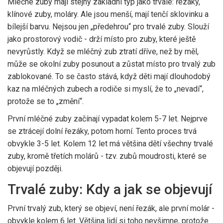
Mléčné zuby mají stejný základní typ jako trvalé: řezáky,
klínové zuby, moláry. Ale jsou menší, mají tenčí sklovinku a
bílejší barvu. Nejsou jen „předehrou“ pro trvalé zuby. Slouží
jako prostorový vodič - drží místo pro zuby, které ještě
nevyrůstly. Když se mléčný zub ztratí dříve, než by měl,
může se okolní zuby posunout a zůstat místo pro trvalý zub
zablokované. To se často stává, když děti mají dlouhodobý
kaz na mléčných zubech a rodiče si myslí, že to „nevadí“,
protože se to „změní“.
První mléčné zuby začínají vypadat kolem 5-7 let. Nejprve
se ztrácejí dolní řezáky, potom horní. Tento proces trvá
obvykle 3-5 let. Kolem 12 let má většina dětí všechny trvalé
zuby, kromě třetích molárů - tzv. zubů moudrosti, které se
objevují později.
Trvalé zuby: Kdy a jak se objevují
První trvalý zub, který se objeví, není řezák, ale první molár -
obvykle kolem 6 let. Většina lidí si toho nevšimne, protože