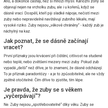
Ano, a dokonce častěji, než si mnozí myslí. Kariózní zóny se
objevují nejen na vrcholku zubu, ale i u kořenů, když se
dásně vrací. Dospělí, kteří piji sladké nápoje, nečistí mezi
zuby nebo nepravidelně navštěvují zubního lékaře, mají
vysoké riziko. Zuby nejsou „věkově chráněny“ - každý zub je
náchylný na kaz.
Jak poznat, že se dásně začínají
vracet?
První příznaky jsou krvácení při čištění, citlivost na studené
nebo teplé, nebo zvětšení mezery mezi zuby. Pokud zub
vypadá „delší“ než dříve, je to znamení, že dásně odcházejí.
To je příznak paradontózy - a je to způsobitelné, ale ne vždy
zpětně otočitelné. Čím dříve to zjistíte, tím lépe.
Je pravda, že zuby se s věkem
„vyčerpávají“?
Ne. Zuby nejsou „spotřebovatelné“ díky věku. Zuby se