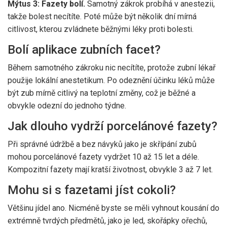
Mýtus 3: Fazety bolí.
Samotný zákrok probíhá v anestezii,
takže bolest necítíte. Poté může být několik dní mírná
citlivost, kterou zvládnete běžnými léky proti bolesti.
Bolí aplikace zubních facet?
Během samotného zákroku nic necítíte, protože zubní lékař
použije lokální anestetikum. Po odeznění účinku léků může
být zub mírně citlivý na teplotní změny, což je běžné a
obvykle odezní do jednoho týdne.
Jak dlouho vydrží porcelánové fazety?
Při správné údržbě a bez návyků jako je skřípání zubů
mohou porcelánové fazety vydržet 10 až 15 let a déle.
Kompozitní fazety mají kratší životnost, obvykle 3 až 7 let.
Mohu si s fazetami jíst cokoli?
Většinu jídel ano. Nicméně byste se měli vyhnout kousání do
extrémně tvrdých předmětů, jako je led, skořápky ořechů,