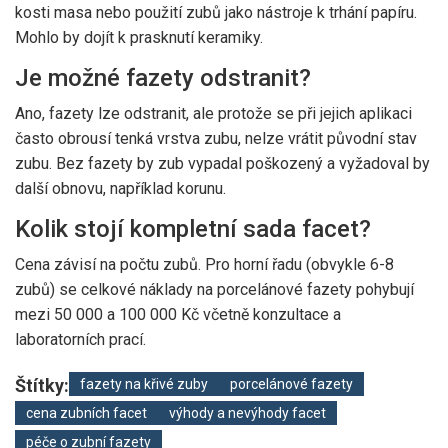
kosti masa nebo použití zubů jako nástroje k trhání papíru.
Mohlo by dojít k prasknutí keramiky.
Je možné fazety odstranit?
Ano, fazety lze odstranit, ale protože se při jejich aplikaci
často obrousí tenká vrstva zubu, nelze vrátit původní stav
zubu. Bez fazety by zub vypadal poškozený a vyžadoval by
další obnovu, například korunu.
Kolik stojí kompletní sada facet?
Cena závisí na počtu zubů. Pro horní řadu (obvykle 6-8
zubů) se celkové náklady na porcelánové fazety pohybují
mezi 50 000 a 100 000 Kč včetně konzultace a
laboratorních prací.
Štítky:
fazety na křivé zuby
porcelánové fazety
cena zubních facet
výhody a nevýhody facet
péče o zubní fazety