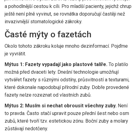
a pohodlnější cestou k cíli. Pro mladší pacienty, jejichž chrup
ještě není plně vyvinut, se rovnátka doporučují častěji než
invazivnější stomatologické zákroky.
Časté mýty o fazetách
Okolo tohoto zákroku koluje mnoho dezinformací. Pojďme
je vyvrátit.
Mýtus 1: Fazety vypadají jako plastové talíře.
To platilo
možná před dvaceti lety. Dnešní technologie umožňují
vytvářet fazety s různými odstíny, průsvitností a texturami,
které dokonale napodobují přírodní zuby. Dobře provedené
fazety nelze rozeznat od vlastních zubů.
Mýtus 2: Musím si nechat obrousit všechny zuby.
Není
to pravda. Často stačí upravit pouze přední šest nebo osm
zubů, které tvoří tzv. estetickou zónu. Boční zuby a molary
zůstávají nedotčeny.