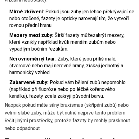
Mírné zkřivení:
Pokud jsou zuby jen lehce překrývající se
nebo otočené, fazety je opticky narovnají tím, že vytvoří
rovnou přední hranu.
Mezery mezi zuby:
Širší fazety můžezakrýt mezery,
které vznikly například kvůli menším zubům nebo
vypadlým bočním řezákům.
Nerovnoměrný tvar:
Zuby, které jsou příliš malé,
čtvercové nebo mají nerovné hrany, získají jednotný a
harmonický vzhled.
Zabarvené zuby:
Pokud vám bělení zubů nepomohlo
(například při fluoróze nebo po léčbě kořenového
kanálku), fazety zcela zakryjí původní barvu.
Naopak pokud máte silný bruxismus (skřípání zubů) nebo
velmi slabé zuby, může být nutné nejprve tento problém
řešit jinými prostředky, protože fazety by mohly prasknout
nebo odpadnout.