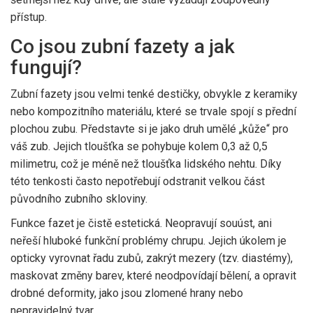
přístup.
Co jsou zubní fazety a jak
fungují?
Zubní fazety
jsou
velmi tenké destičky, obvykle z keramiky
nebo kompozitního materiálu, které se trvale spojí s přední
plochou zubu
.
Představte si je jako druh umělé „kůže“ pro
váš zub. Jejich tloušťka se pohybuje kolem 0,3 až 0,5
milimetru, což je méně než tloušťka lidského nehtu. Díky
této tenkosti často nepotřebují odstranit velkou část
původního zubního skloviny.
Funkce fazet je čistě estetická. Neopravují souúst, ani
neřeší hluboké funkční problémy chrupu. Jejich úkolem je
opticky vyrovnat řadu zubů, zakrýt mezery (tzv. diastémy),
maskovat změny barev, které neodpovídají bělení, a opravit
drobné deformity, jako jsou zlomené hrany nebo
nepravidelný tvar.