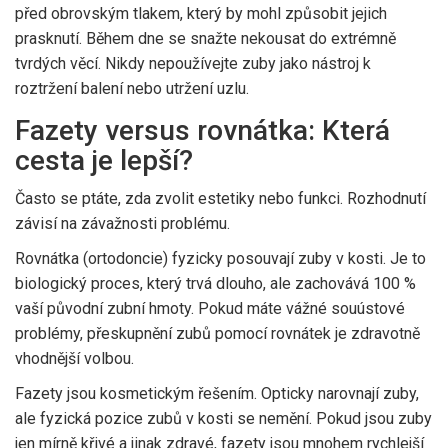
před obrovským tlakem, který by mohl způsobit jejich
prasknutí. Během dne se snažte nekousat do extrémně
tvrdých věcí. Nikdy nepoužívejte zuby jako nástroj k
roztržení balení nebo utržení uzlu.
Fazety versus rovnátka: Která
cesta je lepší?
Často se ptáte, zda zvolit estetiky nebo funkci. Rozhodnutí
závisí na závažnosti problému.
Rovnátka (ortodoncie) fyzicky posouvají zuby v kosti. Je to
biologický proces, který trvá dlouho, ale zachovává 100 %
vaší původní zubní hmoty. Pokud máte vážné souústové
problémy, přeskupnění zubů pomocí rovnátek je zdravotně
vhodnější volbou.
Fazety jsou kosmetickým řešením. Opticky narovnají zuby,
ale fyzická pozice zubů v kosti se nemění. Pokud jsou zuby
jen mírně křivé a jinak zdravé, fazety jsou mnohem rychlejší