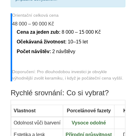
Orientační celková cena
48 000 – 90 000 Kč
Cena za jeden zub:
8 000 – 15 000 Kč
Očekávaná životnost:
10–15 let
Počet návštěv:
2 návštěvy
Doporučení: Pro dlouhodobou investici je obvykle
výhodnější zvolit keramiku, i když je počáteční cena vyšší.
Rychlé srovnání: Co si vybrat?
Vlastnost
Porcelánové fazety
Kompo
Odolnost vůči barvení
Vysoce odolné
Čas
Estetika a lesk
Přírodní průsvitnost
Dobrá