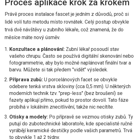
Proces aplikace krok za krokem
Právě proces instalace fascet je jedním z důvodů, proč si
lidé volí tuto metodu místo rovnátek. Celý postup obvykle
trvá dvě návštěvy u zubního lékaře, což znamená, že do
měsíce máte nový úsměv.
Konzultace a plánování:
Zubní lékař posoudí stav
vašeho chrupu. Často se používá digitální skenování nebo
fotogrammetrie, aby bylo možné naplánovat finální tvar a
barvu. Můžete si tak předem "vidět" výsledek.
Příprava zubů:
U porcelánových facet se obvykle
odebere tenká vrstva skloviny (cca 0,5 mm). U některých
moderních technik tzv. "prep-less" (bez broušení) se
fazety aplikují přímo, pokud to prostor dovolí. Tato fáze
probíhá v lokálním znecitlivění, takže nic necítíte.
Otisky a modely:
Po přípravě se vezmou otisky zubů. Ty
putují do zubotechnické laboratoře, kde specialisté ručně
vyrábějí keramické destičky podle vašich parametrů. Trvá
to obvykle 1 až 2 týdny.