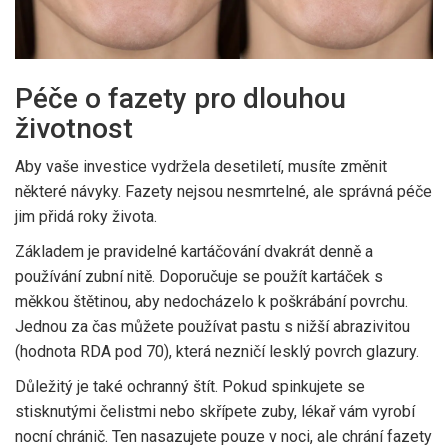
Péče o fazety pro dlouhou
životnost
Aby vaše investice vydržela desetiletí, musíte změnit
některé návyky. Fazety nejsou nesmrtelné, ale správná péče
jim přidá roky života.
Základem je pravidelné kartáčování dvakrát denně a
používání zubní nitě. Doporučuje se použít kartáček s
měkkou štětinou, aby nedocházelo k poškrábání povrchu.
Jednou za čas můžete používat pastu s nižší abrazivitou
(hodnota RDA pod 70), která nezničí lesklý povrch glazury.
Důležitý je také ochranný štít. Pokud spinkujete se
stisknutými čelistmi nebo skřípete zuby, lékař vám vyrobí
nocní chránič. Ten nasazujete pouze v noci, ale chrání fazety