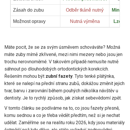
Zásah do zubu
Odběr tkáně nutný
Minimal
Možnost opravy
Nutná výměna
Lze sn
Máte pocit, že se za svým úsměvem schováváte? Možná
máte zuby mírně zkřivené, mezi nimi mezery nebo jsou jen
trochu nerovnoměrné. V takovém případě nemusíte nutně
sáhnout po dlouhodobých ortodontických korekcích.
Řešením mohou být
zubní fazety
. Tyto tenké plátýnka,
které se nalepí na přední stranu zubů, dokážou změnit jejich
tvar, barvu i zarovnání během pouhých několika návštěv u
dentisty. Je to rychlý způsob, jak získat sebevědomí zpět.
V tomto článku se podíváme na to, co jsou fazety přesně,
komu sednou a co je třeba vědět předtím, než si je nechat
udělat. Zaměříme se na realitu roku 2026, kdy jsou materiály
šetrnější než kdy dříve, ale stále vyžadují zodpovědný