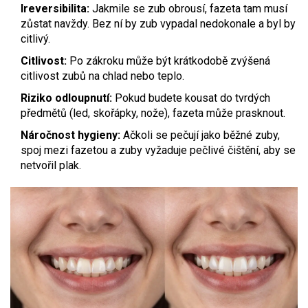
Ireversibilita:
Jakmile se zub obrousí, fazeta tam musí
zůstat navždy. Bez ní by zub vypadal nedokonale a byl by
citlivý.
Citlivost:
Po zákroku může být krátkodobě zvýšená
citlivost zubů na chlad nebo teplo.
Riziko odloupnutí:
Pokud budete kousat do tvrdých
předmětů (led, skořápky, nože), fazeta může prasknout.
Náročnost hygieny:
Ačkoli se pečují jako běžné zuby,
spoj mezi fazetou a zuby vyžaduje pečlivé čištění, aby se
netvořil plak.