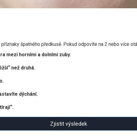
 příznaky špatného předkusě. Pokud odpovíte na 2 nebo více otáze
ra mezi horními a dolními zuby.
těžší“ než druhá.
o.
astavíte dýchání.
rají“.
Zjistit výsledek