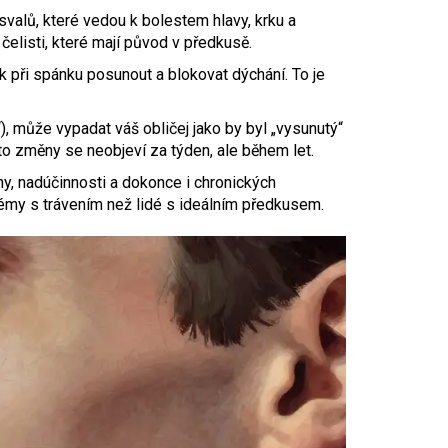
 svalů, které vedou k bolestem hlavy, krku a
elisti, které mají původ v předkusě.
k při spánku posunout a blokovat dýchání. To je
), může vypadat váš obličej jako by byl „vysunutý“
yto změny se neobjeví za týden, ale během let.
hy, nadúčinnosti a dokonce i chronických
blémy s trávením než lidé s ideálním předkusem.