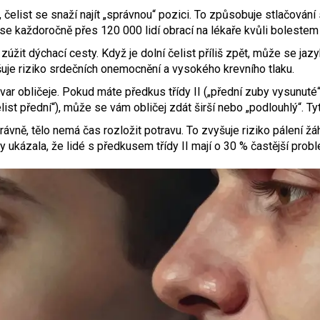
 čelist se snaží najít „správnou“ pozici. To způsobuje stlačování
e každoročně přes 120 000 lidí obrací na lékaře kvůli bolestem č
žit dýchací cesty. Když je dolní čelist příliš zpět, může se jazy
uje riziko srdečních onemocnění a vysokého krevního tlaku.
var obličeje. Pokud máte předkus třídy II („přední zuby vysunuté“
list přední“), může se vám obličej zdát širší nebo „podlouhlý“. T
ávně, tělo nemá čas rozložit potravu. To zvyšuje riziko pálení žá
y ukázala, že lidé s předkusem třídy II mají o 30 % častější pro