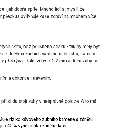
ce i jak dobře spíte. Mnoho lidí si myslí, že
jší: předkus ovlivňuje vaše zdraví na mnohem více
mých škrtů, bez přílišného stisku - tak by měly být
y se dotýkají zadních částí horních zubů, zatímco
uby překrývají dolní zuby o 1-2 mm a dolní zuby se
ním a dokonce i trávením.
při klidu stojí zuby v nesprávné poloze. A to má
yšuje riziko kávového zubního kamene a zánětu
 o 40 % vyšší riziko zánětu dásní.