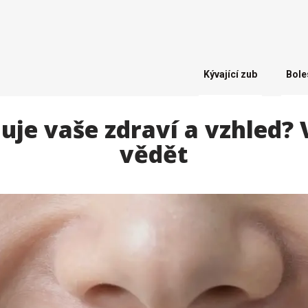
Kývající zub
Bole
uje vaše zdraví a vzhled? 
vědět