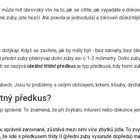
ý může mít obrovský vliv na to, jak se cítíte, jak vypadáte a dokon
né zuby, jste hezčí. Ale pravda je jednodušší a zároveň důležitě
dotýkají. Když se zavřete, jak by měly být - bez námahy, bez šik
 přední zuby překrývají dolní zuby asi o 1-2 milimetry. Dolní zub
tah se nazývá
ideální třídní předkus
je typ předkusě, kdy horní z
bech. Jsou to problémy s celým obličejem, krkem, klouby, dýchá
atný předkus?
 správně. To znamená, že při žvýkání, mluvení nebo dokonce jen 
 správně zarovnané, zůstává mezi nimi více zbytků jídla. To zv
že lidé s předkusem třídy II (přední zuby vysunuté dopředu) mají