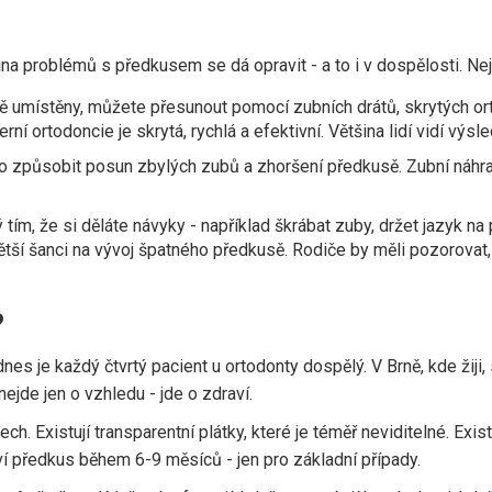
na problémů s předkusem se dá opravit - a to i v dospělosti. Nejč
ě umístěny, můžete přesunout pomocí zubních drátů, skrytých ort
ní ortodoncie je skrytá, rychlá a efektivní. Většina lidí vidí vý
 to způsobit posun zbylých zubů a zhoršení předkusě. Zubní náh
ím, že si děláte návyky - například škrábat zuby, držet jazyk na
 větší šanci na vývoj špatného předkusě. Rodiče by měli pozorovat
?
 dnes je každý čtvrtý pacient u ortodonty dospělý. V Brně, kde žij
nejde jen o vzhledu - jde o zdraví.
h. Existují transparentní plátky, které je téměř neviditelné. Existu
aví předkus během 6-9 měsíců - jen pro základní případy.