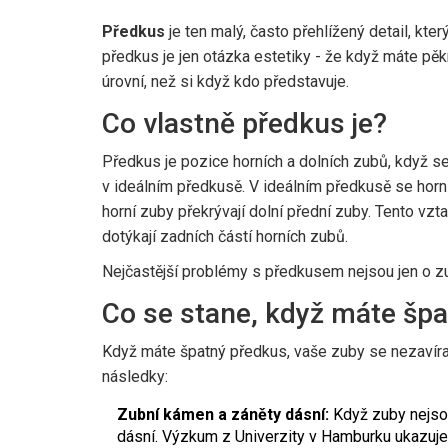
Předkus
je ten malý, často přehlížený detail, kter
předkus je jen otázka estetiky - že když máte pěk
úrovní, než si když kdo představuje.
Co vlastně předkus je?
Předkus je pozice horních a dolních zubů, když se 
v ideálním předkusě. V ideálním předkusě se horní
horní zuby překrývají dolní přední zuby. Tento vz
dotýkají zadních částí horních zubů
.
Nejčastější problémy s předkusem nejsou jen o zu
Co se stane, když máte šp
Když máte špatný předkus, vaše zuby se nezavírají
následky:
Zubní kámen a záněty dásní:
Když zuby nejsou
dásní. Výzkum z Univerzity v Hamburku ukazuje, 