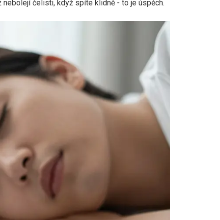
nebolejí čelisti, když spíte klidně - to je úspěch.