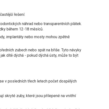
astější řešení:
odontických náhrad nebo transparentních plátek.
sledky během 12-18 měsíců.
rady, implantáty nebo mosty mohou zpětně
 předních zubech nebo spát na břiše. Tyto návyky
, jak dítě dýchá - pokud dýchá ústy, může to být
i, se v posledních třech letech počet dospělých
jí skryté zuby, které jsou přilepené na vnitřní