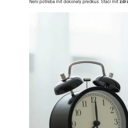
Není potřeba mít dokonalý předkus. Stačí mít
zdr