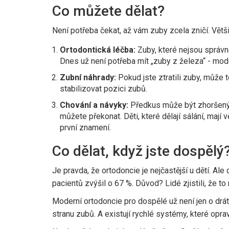
Co můžete dělat?
Není potřeba čekat, až vám zuby zcela zničí. Větši
Ortodontická léčba:
Zuby, které nejsou správn
Dnes už není potřeba mít „zuby z železa“ - moder
Zubní náhrady:
Pokud jste ztratili zuby, může
stabilizovat pozici zubů.
Chování a návyky:
Předkus může být zhoršený t
můžete překonat. Děti, které dělají sálání, mají
první znamení.
Co dělat, když jste dospělý
Je pravda, že ortodoncie je nejčastější u dětí. Ale
pacientů zvýšil o 67 %. Důvod? Lidé zjistili, že to 
Moderní ortodoncie pro dospělé už není jen o drátec
stranu zubů. A existují rychlé systémy, které opr