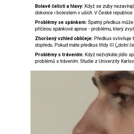
Bolavé čelisti a hlavy:
Když se zuby nezavírají,
dokonce i bolestem v uších. V České republice s
Problémy se spánkem:
Špatný předkus může zú
příčinou spánkové apnoe - problému, který zvyš
Zhoršený vzhled obličeje:
Předkus ovlivňuje t
dopředu. Pokud máte předkus třídy III („dolní če
Problémy s trávením:
Když nežvýkáte jídlo spr
problémů s trávením. Studie z Univerzity Karlov