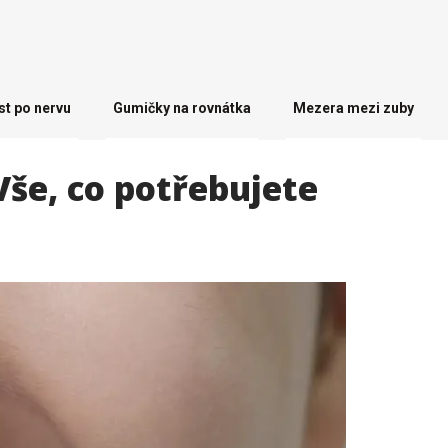
st po nervu
Gumičky na rovnátka
Mezera mezi zuby
Vše, co potřebujete